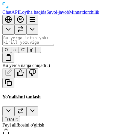
Chat
API
Loyiha haqida
Savol-javob
Minnatdorchilik
O‘
o‘
G‘
g‘
’
Bu yerda natija chiqadi :)
Yo'nalishni tanlash
Translit
Fayl alifbosini o'girish