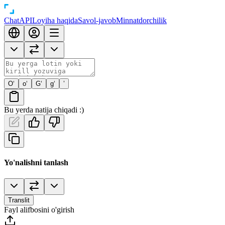
Chat
API
Loyiha haqida
Savol-javob
Minnatdorchilik
O‘
o‘
G‘
g‘
’
Bu yerda natija chiqadi :)
Yo'nalishni tanlash
Translit
Fayl alifbosini o'girish