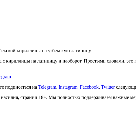
збекской кириллицы на узбекскую латиницу.
ста с кириллицы на латиницу и наоборот. Простыми словами, эт
egram
.
ете подписаться на
Telegram
,
Instagram
,
Facebook
,
Twitter
следующи
о, насилия, страниц 18+. Мы полностью поддерживаем важные м