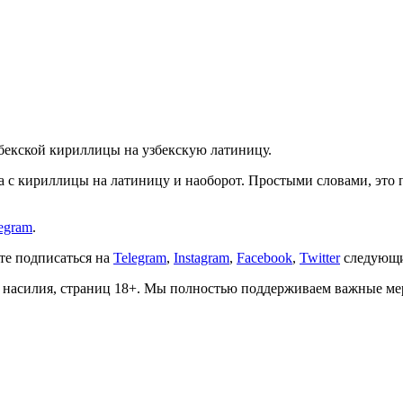
збекской кириллицы на узбекскую латиницу.
ста с кириллицы на латиницу и наоборот. Простыми словами, эт
egram
.
ете подписаться на
Telegram
,
Instagram
,
Facebook
,
Twitter
следующи
о, насилия, страниц 18+. Мы полностью поддерживаем важные м