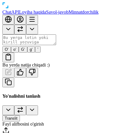
Chat
API
Loyiha haqida
Savol-javob
Minnatdorchilik
O‘
o‘
G‘
g‘
’
Bu yerda natija chiqadi :)
Yo'nalishni tanlash
Translit
Fayl alifbosini o'girish