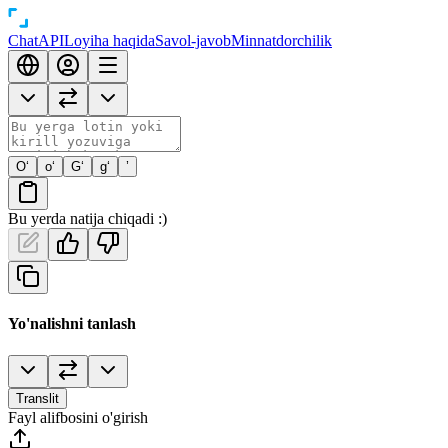
Chat
API
Loyiha haqida
Savol-javob
Minnatdorchilik
O‘
o‘
G‘
g‘
’
Bu yerda natija chiqadi :)
Yo'nalishni tanlash
Translit
Fayl alifbosini o'girish