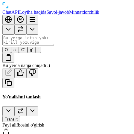
Chat
API
Loyiha haqida
Savol-javob
Minnatdorchilik
O‘
o‘
G‘
g‘
’
Bu yerda natija chiqadi :)
Yo'nalishni tanlash
Translit
Fayl alifbosini o'girish