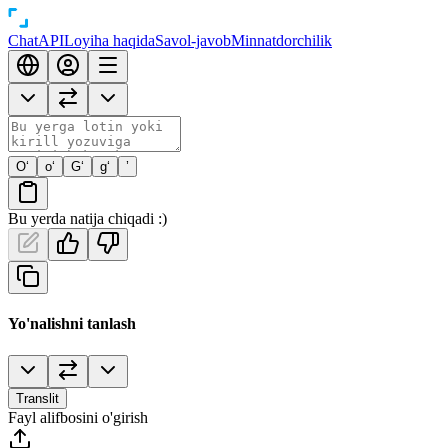
Chat
API
Loyiha haqida
Savol-javob
Minnatdorchilik
O‘
o‘
G‘
g‘
’
Bu yerda natija chiqadi :)
Yo'nalishni tanlash
Translit
Fayl alifbosini o'girish