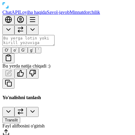
Chat
API
Loyiha haqida
Savol-javob
Minnatdorchilik
O‘
o‘
G‘
g‘
’
Bu yerda natija chiqadi :)
Yo'nalishni tanlash
Translit
Fayl alifbosini o'girish