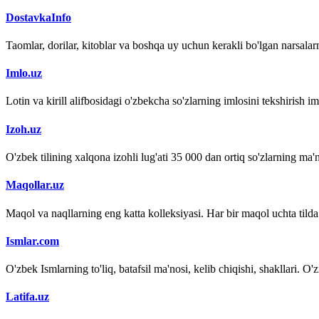
DostavkaInfo
Taomlar, dorilar, kitoblar va boshqa uy uchun kerakli bo'lgan narsalarn
Imlo.uz
Lotin va kirill alifbosidagi o'zbekcha so'zlarning imlosini tekshirish 
Izoh.uz
O'zbek tilining xalqona izohli lug'ati 35 000 dan ortiq so'zlarning ma'no
Maqollar.uz
Maqol va naqllarning eng katta kolleksiyasi. Har bir maqol uchta tilda (
Ismlar.com
O'zbek Ismlarning to'liq, batafsil ma'nosi, kelib chiqishi, shakllari. O'
Latifa.uz