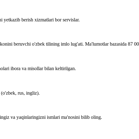
i yetkazib berish xizmatlari bor servislar.
imkonini beruvchi o'zbek tilining imlo lug'ati. Ma'lumotlar bazasida 87 0
lari ibora va misollar bilan keltirilgan.
o'zbek, rus, ingliz).
zingiz va yaqinlaringizni ismlari ma'nosini bilib oling.