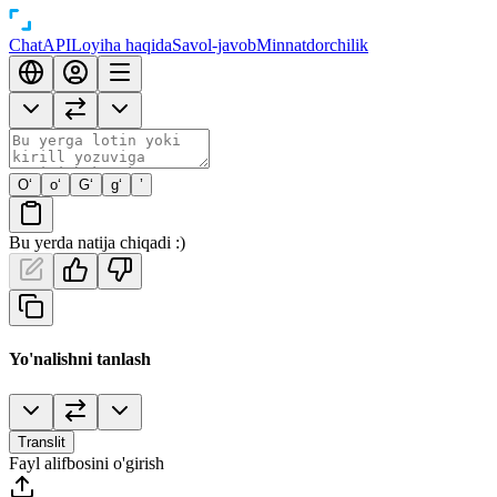
Chat
API
Loyiha haqida
Savol-javob
Minnatdorchilik
O‘
o‘
G‘
g‘
’
Bu yerda natija chiqadi :)
Yo'nalishni tanlash
Translit
Fayl alifbosini o'girish