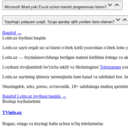
Microsoft Word yoki Excel uchun translit programmasi bormi?
Saytingiz judayam yoqdi. Sizga qanday qilib yordam bera olaman?
Batafsil →
Lotin.uz loyihasi haqida
Lotin.uz sayti orqali siz so'zlarni o'zbek kirill yozuvidan o'zbek loti
Lotin.uz — foydalanuvchilarga berilgan matnni kirilldan lotinga va aksin
Loyihani rivojlantirish bo'yicha taklif va fikrlaringizni
Telegramga
yoz
Lotin.uz saytining ijtimoiy tarmoqlarda ham kanal va sahifalari bor. 
Shuningdek, seks, porno, zo'ravonlik, 18+ sahifalarga mutloq qarshimiz
Batafsil Lotin.uz loyihasi haqida →
Boshqa loyihalarimiz
TVinfo.uz
Bugun, ertaga va keyingi hafta uchun to'liq teledasturlar.