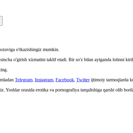
n yozuviga o'tkazishingiz mumkin.
cha o'girish xizmatini taklif etadi. Bir so'z bilan aytganda lotinni kiri
ing.
Jumladan
Telegram
,
Instagram
,
Facebook
,
Twitter
ijtimoiy tarmoqlarda 
. Yoshlar orasida erotika va pornografiya tarqalishiga qarshi olib bori