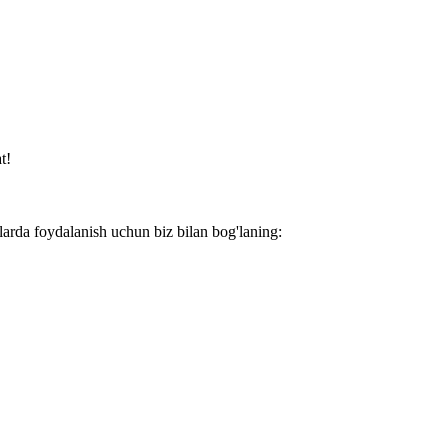
t!
larda foydalanish uchun biz bilan bog'laning: