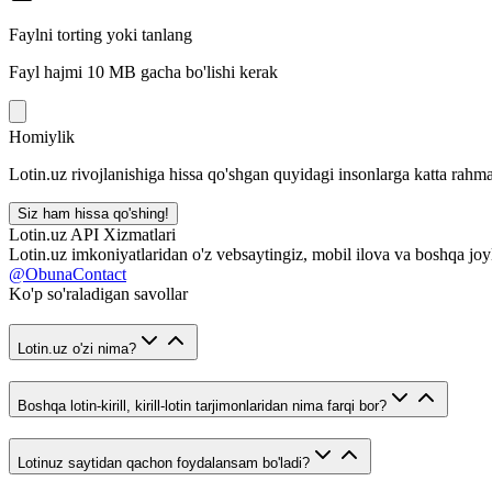
Faylni torting yoki tanlang
Fayl hajmi 10 MB gacha bo'lishi kerak
Homiylik
Lotin.uz rivojlanishiga hissa qo'shgan quyidagi insonlarga katta rahma
Siz ham hissa qo'shing!
Lotin.uz API Xizmatlari
Lotin.uz imkoniyatlaridan o'z vebsaytingiz, mobil ilova va boshqa joy
@ObunaContact
Ko'p so'raladigan savollar
Lotin.uz o'zi nima?
Boshqa lotin-kirill, kirill-lotin tarjimonlaridan nima farqi bor?
Lotinuz saytidan qachon foydalansam bo'ladi?