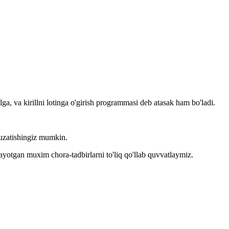
llga, va kirillni lotinga o'girish programmasi deb atasak ham bo'ladi.
kuzatishingiz mumkin.
layotgan muxim chora-tadbirlarni to'liq qo'llab quvvatlaymiz.