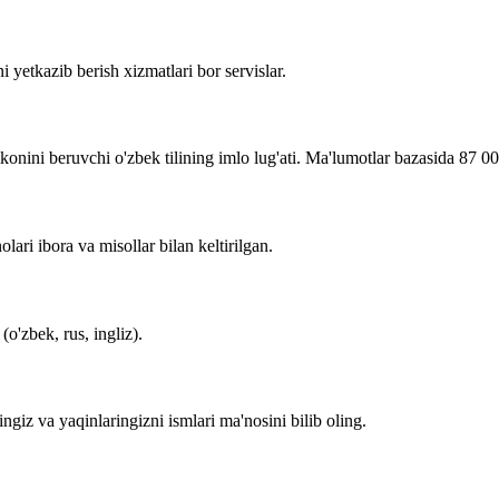
i yetkazib berish xizmatlari bor servislar.
imkonini beruvchi o'zbek tilining imlo lug'ati. Ma'lumotlar bazasida 87 0
lari ibora va misollar bilan keltirilgan.
o'zbek, rus, ingliz).
zingiz va yaqinlaringizni ismlari ma'nosini bilib oling.