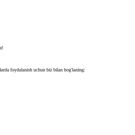
t!
larda foydalanish uchun biz bilan bog'laning: