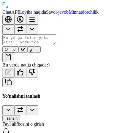
Chat
API
Loyiha haqida
Savol-javob
Minnatdorchilik
O‘
o‘
G‘
g‘
’
Bu yerda natija chiqadi :)
Yo'nalishni tanlash
Translit
Fayl alifbosini o'girish