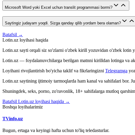
Microsoft Word yoki Excel uchun translit programmasi bormi?
Saytingiz judayam yoqdi. Sizga qanday qilib yordam bera olaman?
Batafsil →
Lotin.uz loyihasi haqida
Lotin.uz sayti orqali siz so'zlarni o'zbek kirill yozuvidan o'zbek loti
Lotin.uz — foydalanuvchilarga berilgan matnni kirilldan lotinga va aksin
Loyihani rivojlantirish bo'yicha taklif va fikrlaringizni
Telegramga
yoz
Lotin.uz saytining ijtimoiy tarmoqlarda ham kanal va sahifalari bor. 
Shuningdek, seks, porno, zo'ravonlik, 18+ sahifalarga mutloq qarshimiz
Batafsil Lotin.uz loyihasi haqida →
Boshqa loyihalarimiz
TVinfo.uz
Bugun, ertaga va keyingi hafta uchun to'liq teledasturlar.