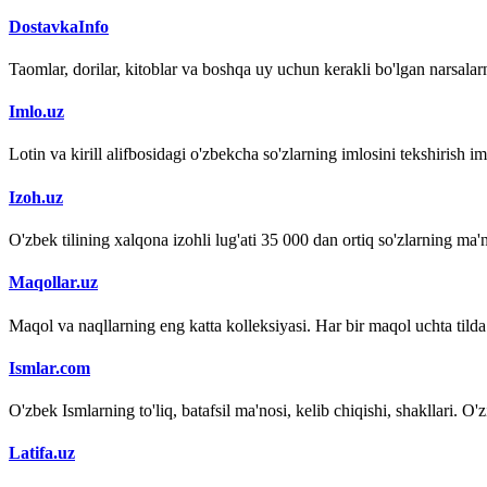
DostavkaInfo
Taomlar, dorilar, kitoblar va boshqa uy uchun kerakli bo'lgan narsalarn
Imlo.uz
Lotin va kirill alifbosidagi o'zbekcha so'zlarning imlosini tekshirish 
Izoh.uz
O'zbek tilining xalqona izohli lug'ati 35 000 dan ortiq so'zlarning ma'no
Maqollar.uz
Maqol va naqllarning eng katta kolleksiyasi. Har bir maqol uchta tilda (
Ismlar.com
O'zbek Ismlarning to'liq, batafsil ma'nosi, kelib chiqishi, shakllari. O'
Latifa.uz