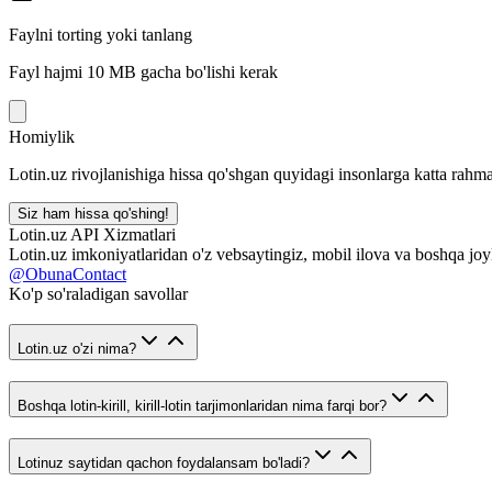
Faylni torting yoki tanlang
Fayl hajmi 10 MB gacha bo'lishi kerak
Homiylik
Lotin.uz rivojlanishiga hissa qo'shgan quyidagi insonlarga katta rahma
Siz ham hissa qo'shing!
Lotin.uz API Xizmatlari
Lotin.uz imkoniyatlaridan o'z vebsaytingiz, mobil ilova va boshqa joy
@ObunaContact
Ko'p so'raladigan savollar
Lotin.uz o'zi nima?
Boshqa lotin-kirill, kirill-lotin tarjimonlaridan nima farqi bor?
Lotinuz saytidan qachon foydalansam bo'ladi?