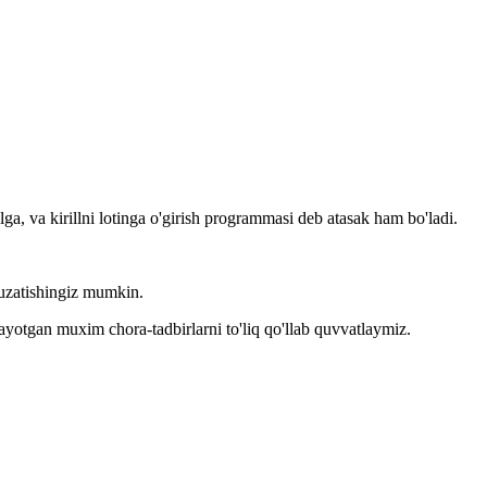
llga, va kirillni lotinga o'girish programmasi deb atasak ham bo'ladi.
kuzatishingiz mumkin.
layotgan muxim chora-tadbirlarni to'liq qo'llab quvvatlaymiz.