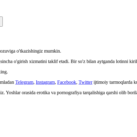
n yozuviga o'tkazishingiz mumkin.
cha o'girish xizmatini taklif etadi. Bir so'z bilan aytganda lotinni kiri
ing.
Jumladan
Telegram
,
Instagram
,
Facebook
,
Twitter
ijtimoiy tarmoqlarda 
. Yoshlar orasida erotika va pornografiya tarqalishiga qarshi olib bori