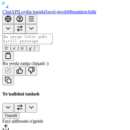
Chat
API
Loyiha haqida
Savol-javob
Minnatdorchilik
O‘
o‘
G‘
g‘
’
Bu yerda natija chiqadi :)
Yo'nalishni tanlash
Translit
Fayl alifbosini o'girish