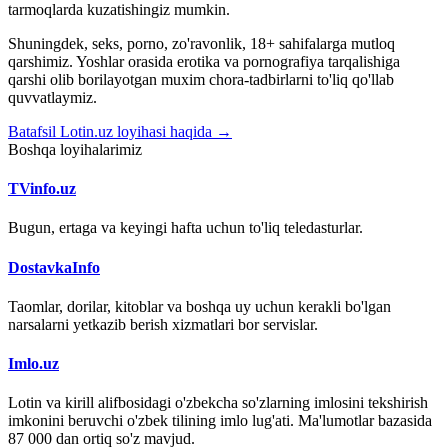
tarmoqlarda kuzatishingiz mumkin.
Shuningdek, seks, porno, zo'ravonlik, 18+ sahifalarga mutloq
qarshimiz. Yoshlar orasida erotika va pornografiya tarqalishiga
qarshi olib borilayotgan muxim chora-tadbirlarni to'liq qo'llab
quvvatlaymiz.
Batafsil Lotin.uz loyihasi haqida →
Boshqa loyihalarimiz
TVinfo.uz
Bugun, ertaga va keyingi hafta uchun to'liq teledasturlar.
DostavkaInfo
Taomlar, dorilar, kitoblar va boshqa uy uchun kerakli bo'lgan
narsalarni yetkazib berish xizmatlari bor servislar.
Imlo.uz
Lotin va kirill alifbosidagi o'zbekcha so'zlarning imlosini tekshirish
imkonini beruvchi o'zbek tilining imlo lug'ati. Ma'lumotlar bazasida
87 000 dan ortiq so'z mavjud.