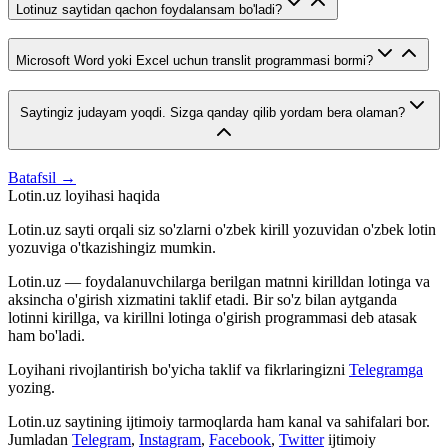
Lotinuz saytidan qachon foydalansam bo'ladi?
Microsoft Word yoki Excel uchun translit programmasi bormi?
Saytingiz judayam yoqdi. Sizga qanday qilib yordam bera olaman?
Batafsil →
Lotin.uz loyihasi haqida
Lotin.uz sayti orqali siz so'zlarni o'zbek kirill yozuvidan o'zbek lotin
yozuviga o'tkazishingiz mumkin.
Lotin.uz — foydalanuvchilarga berilgan matnni kirilldan lotinga va
aksincha o'girish xizmatini taklif etadi. Bir so'z bilan aytganda
lotinni kirillga, va kirillni lotinga o'girish programmasi deb atasak
ham bo'ladi.
Loyihani rivojlantirish bo'yicha taklif va fikrlaringizni
Telegramga
yozing.
Lotin.uz saytining ijtimoiy tarmoqlarda ham kanal va sahifalari bor.
Jumladan
Telegram
,
Instagram
,
Facebook
,
Twitter
ijtimoiy