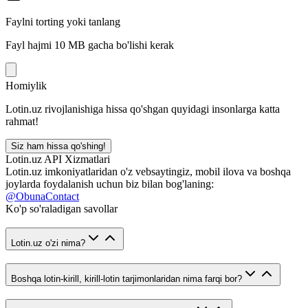
Faylni torting yoki tanlang
Fayl hajmi 10 MB gacha bo'lishi kerak
Homiylik
Lotin.uz rivojlanishiga hissa qo'shgan quyidagi insonlarga katta
rahmat!
Siz ham hissa qo'shing!
Lotin.uz API Xizmatlari
Lotin.uz imkoniyatlaridan o'z vebsaytingiz, mobil ilova va boshqa
joylarda foydalanish uchun biz bilan bog'laning:
@ObunaContact
Ko'p so'raladigan savollar
Lotin.uz o'zi nima?
Boshqa lotin-kirill, kirill-lotin tarjimonlaridan nima farqi bor?