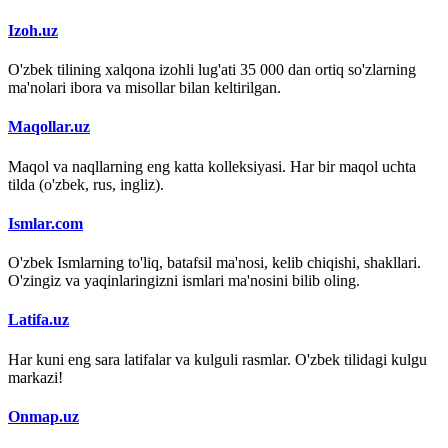
Izoh.uz
O'zbek tilining xalqona izohli lug'ati 35 000 dan ortiq so'zlarning
ma'nolari ibora va misollar bilan keltirilgan.
Maqollar.uz
Maqol va naqllarning eng katta kolleksiyasi. Har bir maqol uchta
tilda (o'zbek, rus, ingliz).
Ismlar.com
O'zbek Ismlarning to'liq, batafsil ma'nosi, kelib chiqishi, shakllari.
O'zingiz va yaqinlaringizni ismlari ma'nosini bilib oling.
Latifa.uz
Har kuni eng sara latifalar va kulguli rasmlar. O'zbek tilidagi kulgu
markazi!
Onmap.uz