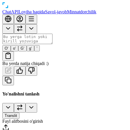
Chat
API
Loyiha haqida
Savol-javob
Minnatdorchilik
O‘
o‘
G‘
g‘
’
Bu yerda natija chiqadi :)
Yo'nalishni tanlash
Translit
Fayl alifbosini o'girish