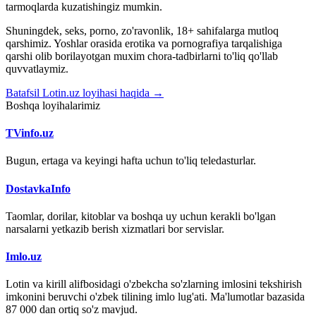
tarmoqlarda kuzatishingiz mumkin.
Shuningdek, seks, porno, zo'ravonlik, 18+ sahifalarga mutloq
qarshimiz. Yoshlar orasida erotika va pornografiya tarqalishiga
qarshi olib borilayotgan muxim chora-tadbirlarni to'liq qo'llab
quvvatlaymiz.
Batafsil Lotin.uz loyihasi haqida →
Boshqa loyihalarimiz
TVinfo.uz
Bugun, ertaga va keyingi hafta uchun to'liq teledasturlar.
DostavkaInfo
Taomlar, dorilar, kitoblar va boshqa uy uchun kerakli bo'lgan
narsalarni yetkazib berish xizmatlari bor servislar.
Imlo.uz
Lotin va kirill alifbosidagi o'zbekcha so'zlarning imlosini tekshirish
imkonini beruvchi o'zbek tilining imlo lug'ati. Ma'lumotlar bazasida
87 000 dan ortiq so'z mavjud.