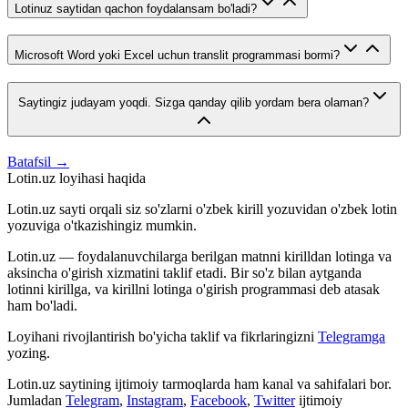
Lotinuz saytidan qachon foydalansam bo'ladi?
Microsoft Word yoki Excel uchun translit programmasi bormi?
Saytingiz judayam yoqdi. Sizga qanday qilib yordam bera olaman?
Batafsil →
Lotin.uz loyihasi haqida
Lotin.uz sayti orqali siz so'zlarni o'zbek kirill yozuvidan o'zbek lotin
yozuviga o'tkazishingiz mumkin.
Lotin.uz — foydalanuvchilarga berilgan matnni kirilldan lotinga va
aksincha o'girish xizmatini taklif etadi. Bir so'z bilan aytganda
lotinni kirillga, va kirillni lotinga o'girish programmasi deb atasak
ham bo'ladi.
Loyihani rivojlantirish bo'yicha taklif va fikrlaringizni
Telegramga
yozing.
Lotin.uz saytining ijtimoiy tarmoqlarda ham kanal va sahifalari bor.
Jumladan
Telegram
,
Instagram
,
Facebook
,
Twitter
ijtimoiy