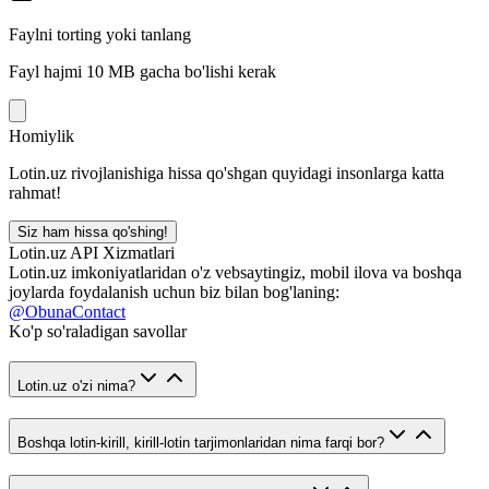
Faylni torting yoki tanlang
Fayl hajmi 10 MB gacha bo'lishi kerak
Homiylik
Lotin.uz rivojlanishiga hissa qo'shgan quyidagi insonlarga katta
rahmat!
Siz ham hissa qo'shing!
Lotin.uz API Xizmatlari
Lotin.uz imkoniyatlaridan o'z vebsaytingiz, mobil ilova va boshqa
joylarda foydalanish uchun biz bilan bog'laning:
@ObunaContact
Ko'p so'raladigan savollar
Lotin.uz o'zi nima?
Boshqa lotin-kirill, kirill-lotin tarjimonlaridan nima farqi bor?