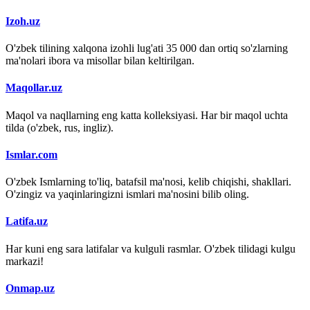
Izoh.uz
O'zbek tilining xalqona izohli lug'ati 35 000 dan ortiq so'zlarning
ma'nolari ibora va misollar bilan keltirilgan.
Maqollar.uz
Maqol va naqllarning eng katta kolleksiyasi. Har bir maqol uchta
tilda (o'zbek, rus, ingliz).
Ismlar.com
O'zbek Ismlarning to'liq, batafsil ma'nosi, kelib chiqishi, shakllari.
O'zingiz va yaqinlaringizni ismlari ma'nosini bilib oling.
Latifa.uz
Har kuni eng sara latifalar va kulguli rasmlar. O'zbek tilidagi kulgu
markazi!
Onmap.uz