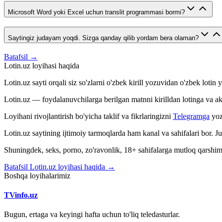
Microsoft Word yoki Excel uchun translit programmasi bormi?
Saytingiz judayam yoqdi. Sizga qanday qilib yordam bera olaman?
Batafsil →
Lotin.uz loyihasi haqida
Lotin.uz sayti orqali siz so'zlarni o'zbek kirill yozuvidan o'zbek loti
Lotin.uz — foydalanuvchilarga berilgan matnni kirilldan lotinga va aksin
Loyihani rivojlantirish bo'yicha taklif va fikrlaringizni
Telegramga
yoz
Lotin.uz saytining ijtimoiy tarmoqlarda ham kanal va sahifalari bor. 
Shuningdek, seks, porno, zo'ravonlik, 18+ sahifalarga mutloq qarshimiz
Batafsil Lotin.uz loyihasi haqida →
Boshqa loyihalarimiz
TVinfo.uz
Bugun, ertaga va keyingi hafta uchun to'liq teledasturlar.