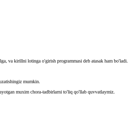
llga, va kirillni lotinga o'girish programmasi deb atasak ham bo'ladi.
kuzatishingiz mumkin.
layotgan muxim chora-tadbirlarni to'liq qo'llab quvvatlaymiz.