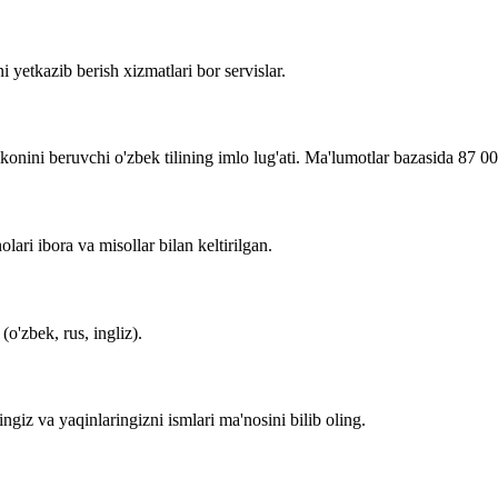
i yetkazib berish xizmatlari bor servislar.
imkonini beruvchi o'zbek tilining imlo lug'ati. Ma'lumotlar bazasida 87 0
lari ibora va misollar bilan keltirilgan.
o'zbek, rus, ingliz).
zingiz va yaqinlaringizni ismlari ma'nosini bilib oling.