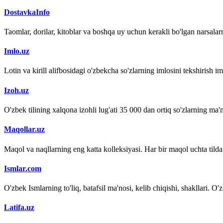
DostavkaInfo
Taomlar, dorilar, kitoblar va boshqa uy uchun kerakli bo'lgan narsalarn
Imlo.uz
Lotin va kirill alifbosidagi o'zbekcha so'zlarning imlosini tekshirish 
Izoh.uz
O'zbek tilining xalqona izohli lug'ati 35 000 dan ortiq so'zlarning ma'no
Maqollar.uz
Maqol va naqllarning eng katta kolleksiyasi. Har bir maqol uchta tilda (
Ismlar.com
O'zbek Ismlarning to'liq, batafsil ma'nosi, kelib chiqishi, shakllari. O'
Latifa.uz