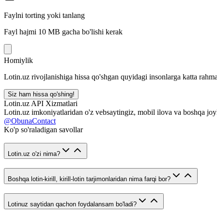
Faylni torting yoki tanlang
Fayl hajmi 10 MB gacha bo'lishi kerak
Homiylik
Lotin.uz rivojlanishiga hissa qo'shgan quyidagi insonlarga katta rahma
Siz ham hissa qo'shing!
Lotin.uz API Xizmatlari
Lotin.uz imkoniyatlaridan o'z vebsaytingiz, mobil ilova va boshqa joy
@ObunaContact
Ko'p so'raladigan savollar
Lotin.uz o'zi nima?
Boshqa lotin-kirill, kirill-lotin tarjimonlaridan nima farqi bor?
Lotinuz saytidan qachon foydalansam bo'ladi?