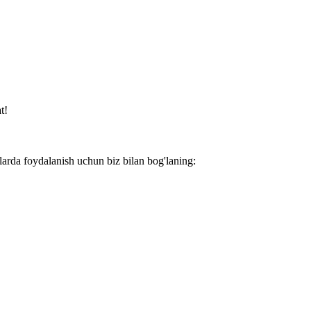
t!
larda foydalanish uchun biz bilan bog'laning: