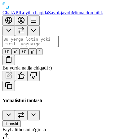
Chat
API
Loyiha haqida
Savol-javob
Minnatdorchilik
O‘
o‘
G‘
g‘
’
Bu yerda natija chiqadi :)
Yo'nalishni tanlash
Translit
Fayl alifbosini o'girish