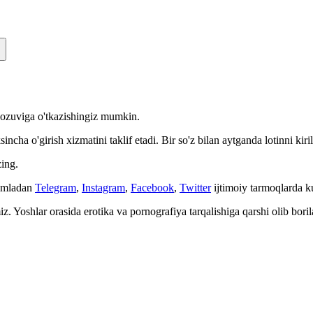
n yozuviga o'tkazishingiz mumkin.
cha o'girish xizmatini taklif etadi. Bir so'z bilan aytganda lotinni kiri
ing.
Jumladan
Telegram
,
Instagram
,
Facebook
,
Twitter
ijtimoiy tarmoqlarda 
. Yoshlar orasida erotika va pornografiya tarqalishiga qarshi olib bori