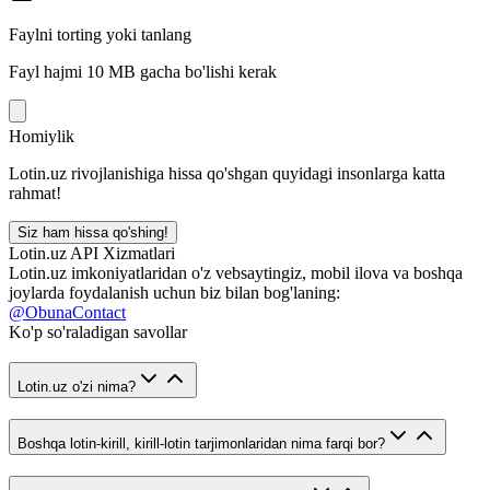
Faylni torting yoki tanlang
Fayl hajmi 10 MB gacha bo'lishi kerak
Homiylik
Lotin.uz rivojlanishiga hissa qo'shgan quyidagi insonlarga katta
rahmat!
Siz ham hissa qo'shing!
Lotin.uz API Xizmatlari
Lotin.uz imkoniyatlaridan o'z vebsaytingiz, mobil ilova va boshqa
joylarda foydalanish uchun biz bilan bog'laning:
@ObunaContact
Ko'p so'raladigan savollar
Lotin.uz o'zi nima?
Boshqa lotin-kirill, kirill-lotin tarjimonlaridan nima farqi bor?