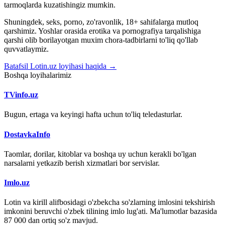
tarmoqlarda kuzatishingiz mumkin.
Shuningdek, seks, porno, zo'ravonlik, 18+ sahifalarga mutloq
qarshimiz. Yoshlar orasida erotika va pornografiya tarqalishiga
qarshi olib borilayotgan muxim chora-tadbirlarni to'liq qo'llab
quvvatlaymiz.
Batafsil Lotin.uz loyihasi haqida →
Boshqa loyihalarimiz
TVinfo.uz
Bugun, ertaga va keyingi hafta uchun to'liq teledasturlar.
DostavkaInfo
Taomlar, dorilar, kitoblar va boshqa uy uchun kerakli bo'lgan
narsalarni yetkazib berish xizmatlari bor servislar.
Imlo.uz
Lotin va kirill alifbosidagi o'zbekcha so'zlarning imlosini tekshirish
imkonini beruvchi o'zbek tilining imlo lug'ati. Ma'lumotlar bazasida
87 000 dan ortiq so'z mavjud.