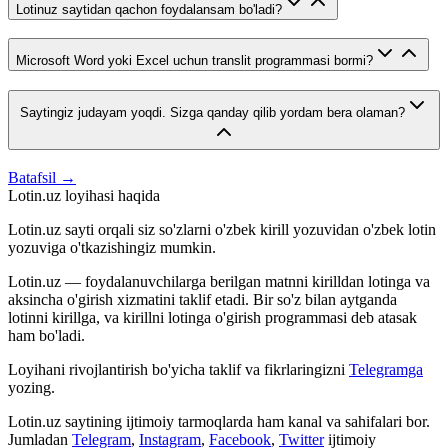
Lotinuz saytidan qachon foydalansam bo'ladi?
Microsoft Word yoki Excel uchun translit programmasi bormi?
Saytingiz judayam yoqdi. Sizga qanday qilib yordam bera olaman?
Batafsil →
Lotin.uz loyihasi haqida
Lotin.uz sayti orqali siz so'zlarni o'zbek kirill yozuvidan o'zbek lotin
yozuviga o'tkazishingiz mumkin.
Lotin.uz — foydalanuvchilarga berilgan matnni kirilldan lotinga va
aksincha o'girish xizmatini taklif etadi. Bir so'z bilan aytganda
lotinni kirillga, va kirillni lotinga o'girish programmasi deb atasak
ham bo'ladi.
Loyihani rivojlantirish bo'yicha taklif va fikrlaringizni
Telegramga
yozing.
Lotin.uz saytining ijtimoiy tarmoqlarda ham kanal va sahifalari bor.
Jumladan
Telegram
,
Instagram
,
Facebook
,
Twitter
ijtimoiy