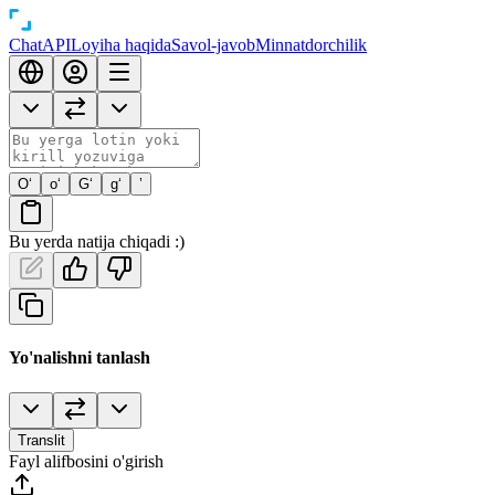
Chat
API
Loyiha haqida
Savol-javob
Minnatdorchilik
O‘
o‘
G‘
g‘
’
Bu yerda natija chiqadi :)
Yo'nalishni tanlash
Translit
Fayl alifbosini o'girish