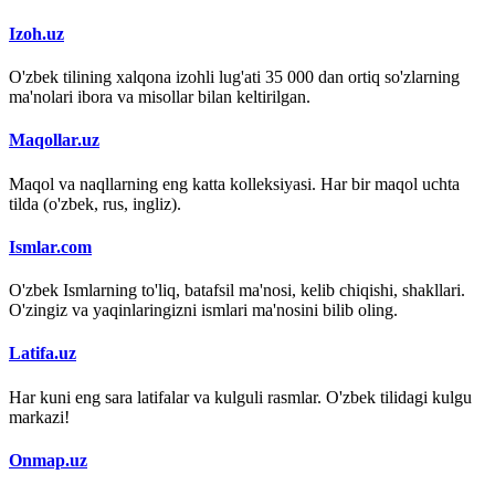
Izoh.uz
O'zbek tilining xalqona izohli lug'ati 35 000 dan ortiq so'zlarning
ma'nolari ibora va misollar bilan keltirilgan.
Maqollar.uz
Maqol va naqllarning eng katta kolleksiyasi. Har bir maqol uchta
tilda (o'zbek, rus, ingliz).
Ismlar.com
O'zbek Ismlarning to'liq, batafsil ma'nosi, kelib chiqishi, shakllari.
O'zingiz va yaqinlaringizni ismlari ma'nosini bilib oling.
Latifa.uz
Har kuni eng sara latifalar va kulguli rasmlar. O'zbek tilidagi kulgu
markazi!
Onmap.uz