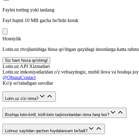
Faylni torting yoki tanlang
Fayl hajmi 10 MB gacha bo'lishi kerak
Homiylik
Lotin.uz rivojlanishiga hissa qo'shgan quyidagi insonlarga katta rahma
Siz ham hissa qo'shing!
Lotin.uz API Xizmatlari
Lotin.uz imkoniyatlaridan o'z vebsaytingiz, mobil ilova va boshqa joy
@ObunaContact
Ko'p so'raladigan savollar
Lotin.uz o'zi nima?
Boshqa lotin-kirill, kirill-lotin tarjimonlaridan nima farqi bor?
Lotinuz saytidan qachon foydalansam bo'ladi?