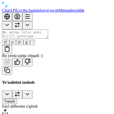
Chat
API
Loyiha haqida
Savol-javob
Minnatdorchilik
O‘
o‘
G‘
g‘
’
Bu yerda natija chiqadi :)
Yo'nalishni tanlash
Translit
Fayl alifbosini o'girish