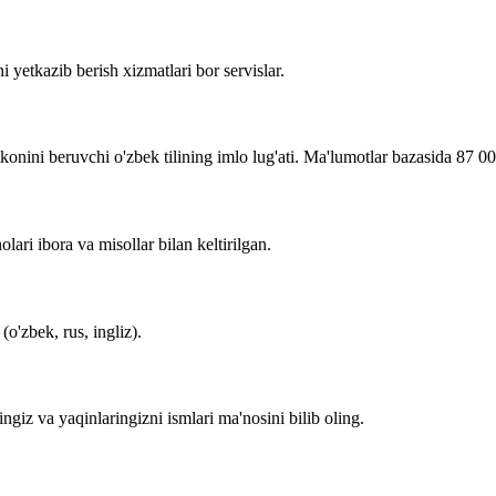
i yetkazib berish xizmatlari bor servislar.
imkonini beruvchi o'zbek tilining imlo lug'ati. Ma'lumotlar bazasida 87 0
lari ibora va misollar bilan keltirilgan.
o'zbek, rus, ingliz).
zingiz va yaqinlaringizni ismlari ma'nosini bilib oling.