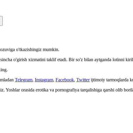
n yozuviga o'tkazishingiz mumkin.
cha o'girish xizmatini taklif etadi. Bir so'z bilan aytganda lotinni kiri
ing.
Jumladan
Telegram
,
Instagram
,
Facebook
,
Twitter
ijtimoiy tarmoqlarda 
. Yoshlar orasida erotika va pornografiya tarqalishiga qarshi olib bori