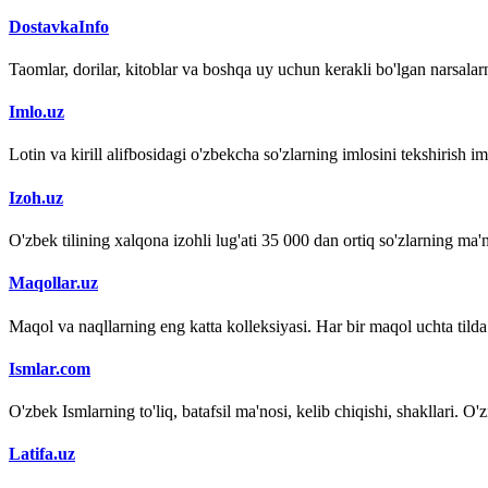
DostavkaInfo
Taomlar, dorilar, kitoblar va boshqa uy uchun kerakli bo'lgan narsalarn
Imlo.uz
Lotin va kirill alifbosidagi o'zbekcha so'zlarning imlosini tekshirish 
Izoh.uz
O'zbek tilining xalqona izohli lug'ati 35 000 dan ortiq so'zlarning ma'no
Maqollar.uz
Maqol va naqllarning eng katta kolleksiyasi. Har bir maqol uchta tilda (
Ismlar.com
O'zbek Ismlarning to'liq, batafsil ma'nosi, kelib chiqishi, shakllari. O'
Latifa.uz