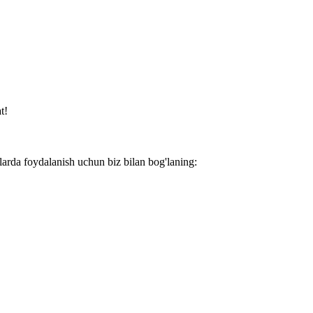
t!
larda foydalanish uchun biz bilan bog'laning: