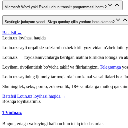
Microsoft Word yoki Excel uchun translit programmasi bormi?
Saytingiz judayam yoqdi. Sizga qanday qilib yordam bera olaman?
Batafsil →
Lotin.uz loyihasi haqida
Lotin.uz sayti orqali siz so'zlarni o'zbek kirill yozuvidan o'zbek loti
Lotin.uz — foydalanuvchilarga berilgan matnni kirilldan lotinga va aksin
Loyihani rivojlantirish bo'yicha taklif va fikrlaringizni
Telegramga
yoz
Lotin.uz saytining ijtimoiy tarmoqlarda ham kanal va sahifalari bor. 
Shuningdek, seks, porno, zo'ravonlik, 18+ sahifalarga mutloq qarshimiz
Batafsil Lotin.uz loyihasi haqida →
Boshqa loyihalarimiz
TVinfo.uz
Bugun, ertaga va keyingi hafta uchun to'liq teledasturlar.