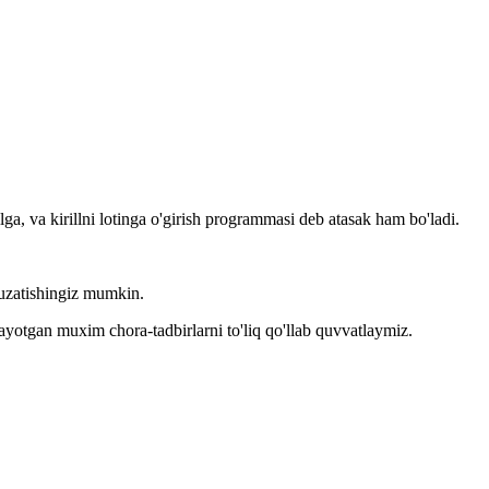
llga, va kirillni lotinga o'girish programmasi deb atasak ham bo'ladi.
kuzatishingiz mumkin.
layotgan muxim chora-tadbirlarni to'liq qo'llab quvvatlaymiz.