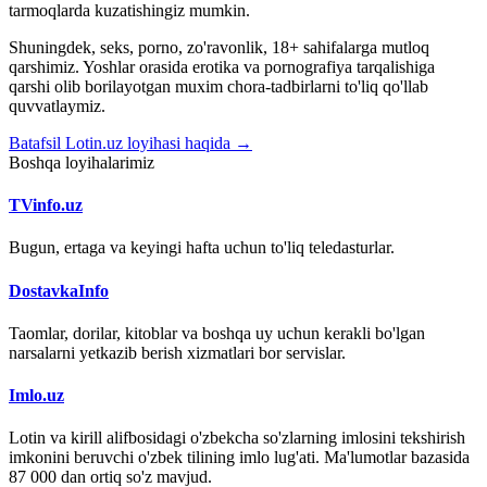
tarmoqlarda kuzatishingiz mumkin.
Shuningdek, seks, porno, zo'ravonlik, 18+ sahifalarga mutloq
qarshimiz. Yoshlar orasida erotika va pornografiya tarqalishiga
qarshi olib borilayotgan muxim chora-tadbirlarni to'liq qo'llab
quvvatlaymiz.
Batafsil Lotin.uz loyihasi haqida →
Boshqa loyihalarimiz
TVinfo.uz
Bugun, ertaga va keyingi hafta uchun to'liq teledasturlar.
DostavkaInfo
Taomlar, dorilar, kitoblar va boshqa uy uchun kerakli bo'lgan
narsalarni yetkazib berish xizmatlari bor servislar.
Imlo.uz
Lotin va kirill alifbosidagi o'zbekcha so'zlarning imlosini tekshirish
imkonini beruvchi o'zbek tilining imlo lug'ati. Ma'lumotlar bazasida
87 000 dan ortiq so'z mavjud.