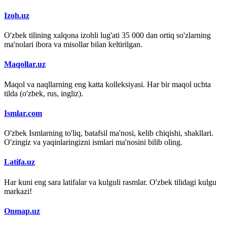
Izoh.uz
O'zbek tilining xalqona izohli lug'ati 35 000 dan ortiq so'zlarning
ma'nolari ibora va misollar bilan keltirilgan.
Maqollar.uz
Maqol va naqllarning eng katta kolleksiyasi. Har bir maqol uchta
tilda (o'zbek, rus, ingliz).
Ismlar.com
O'zbek Ismlarning to'liq, batafsil ma'nosi, kelib chiqishi, shakllari.
O'zingiz va yaqinlaringizni ismlari ma'nosini bilib oling.
Latifa.uz
Har kuni eng sara latifalar va kulguli rasmlar. O'zbek tilidagi kulgu
markazi!
Onmap.uz