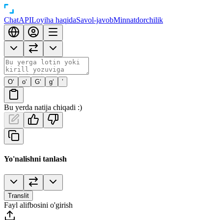
Chat
API
Loyiha haqida
Savol-javob
Minnatdorchilik
O‘
o‘
G‘
g‘
’
Bu yerda natija chiqadi :)
Yo'nalishni tanlash
Translit
Fayl alifbosini o'girish