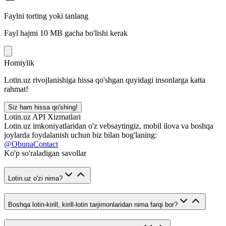
Faylni torting yoki tanlang
Fayl hajmi 10 MB gacha bo'lishi kerak
Homiylik
Lotin.uz rivojlanishiga hissa qo'shgan quyidagi insonlarga katta
rahmat!
Siz ham hissa qo'shing!
Lotin.uz API Xizmatlari
Lotin.uz imkoniyatlaridan o'z vebsaytingiz, mobil ilova va boshqa
joylarda foydalanish uchun biz bilan bog'laning:
@ObunaContact
Ko'p so'raladigan savollar
Lotin.uz o'zi nima?
Boshqa lotin-kirill, kirill-lotin tarjimonlaridan nima farqi bor?