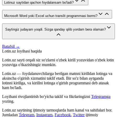
Lotinuz saytidan qachon foydalansam bo'ladi?
Microsoft Word yoki Excel uchun translit programmasi bormi?
Saytingiz judayam yoqdi. Sizga qanday qilib yordam bera olaman?
Batafsil →
Lotin.uz loyihasi haqida
Lotin.uz sayti orqali siz so'zlarni o'zbek kirill yozuvidan o'zbek lotin
yozuviga o'tkazishingiz mumkin.
Lotin.uz — foydalanuvchilarga berilgan matnni kirilldan lotinga va
aksincha o'girish xizmatini taklif etadi. Bir so'z bilan aytganda
lotinni kirillga, va kirillni lotinga o'girish programmasi deb atasak
ham bo'ladi.
Loyihani rivojlantirish bo'yicha taklif va fikrlaringizni
Telegramga
yozing.
Lotin.uz saytining ijtimoiy tarmoqlarda ham kanal va sahifalari bor.
Jumladan
Telegram
,
Instagram
,
Facebook
,
Twitter
ijtimoiy