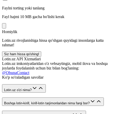
Faylni torting yoki tanlang
Fayl hajmi 10 MB gacha bo'lishi kerak
Homiylik
Lotin.uz rivojlanishiga hissa qo'shgan quyidagi insonlarga katta
rahmat!
Siz ham hissa qo'shing!
Lotin.uz API Xizmatlari
Lotin.uz imkoniyatlaridan o'z vebsaytingiz, mobil ilova va boshqa
joylarda foydalanish uchun biz bilan bog'laning:
@ObunaContact
Ko'p so'raladigan savollar
Lotin.uz o'zi nima?
Boshqa lotin-kirill, kirill-lotin tarjimonlaridan nima farqi bor?