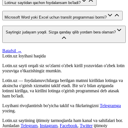
Lotinuz saytidan qachon foydalansam bo'ladi?
Microsoft Word yoki Excel uchun translit programmasi bormi?
Saytingiz judayam yoqdi. Sizga qanday qilib yordam bera olaman?
Batafsil →
Lotin.uz loyihasi haqida
Lotin.uz sayti orqali siz so'zlarni o'zbek kirill yozuvidan o'zbek lotin
yozuviga o'tkazishingiz mumkin.
Lotin.uz — foydalanuvchilarga berilgan matnni kirilldan lotinga va
aksincha o'girish xizmatini taklif etadi. Bir so'z bilan aytganda
lotinni kirillga, va kirillni lotinga o'girish programmasi deb atasak
ham bo'ladi.
Loyihani rivojlantirish bo'yicha taklif va fikrlaringizni
Telegramga
yozing.
Lotin.uz saytining ijtimoiy tarmoqlarda ham kanal va sahifalari bor.
Jumladan
Telegram
,
Instagram
,
Facebook
,
Twitter
ijtimoiy