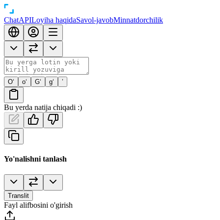
Chat
API
Loyiha haqida
Savol-javob
Minnatdorchilik
O‘
o‘
G‘
g‘
’
Bu yerda natija chiqadi :)
Yo'nalishni tanlash
Translit
Fayl alifbosini o'girish