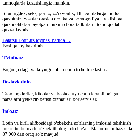
tarmoqlarda kuzatishingiz mumkin.
Shuningdek, seks, porno, zo'ravonlik, 18+ sahifalarga mutloq
qarshimiz. Yoshlar orasida erotika va pornografiya tarqalishiga
qarshi olib borilayotgan muxim chora-tadbirlarni to'liq qo'llab
quvvatlaymiz.
Batafsil Lotin.uz loyihasi haqida →
Boshqa loyihalarimiz
TVinfo.uz
Bugun, ertaga va keyingi hafta uchun to'liq teledasturlar.
DostavkaInfo
Taomlar, dorilar, kitoblar va boshqa uy uchun kerakli bo'lgan
narsalarni yetkazib berish xizmatlari bor servislar.
Imlo.uz
Lotin va kirill alifbosidagi o'zbekcha so'zlarning imlosini tekshirish
imkonini beruvchi o'zbek tilining imlo lug'ati. Ma'lumotlar bazasida
87 000 dan ortiq so'z mavjud.