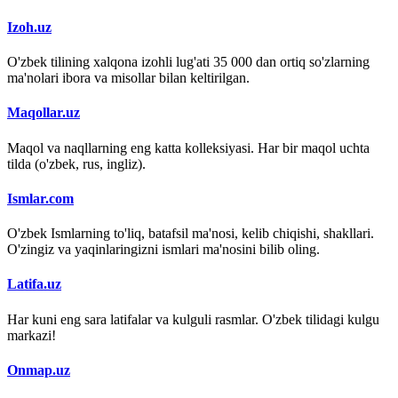
Izoh.uz
O'zbek tilining xalqona izohli lug'ati 35 000 dan ortiq so'zlarning
ma'nolari ibora va misollar bilan keltirilgan.
Maqollar.uz
Maqol va naqllarning eng katta kolleksiyasi. Har bir maqol uchta
tilda (o'zbek, rus, ingliz).
Ismlar.com
O'zbek Ismlarning to'liq, batafsil ma'nosi, kelib chiqishi, shakllari.
O'zingiz va yaqinlaringizni ismlari ma'nosini bilib oling.
Latifa.uz
Har kuni eng sara latifalar va kulguli rasmlar. O'zbek tilidagi kulgu
markazi!
Onmap.uz