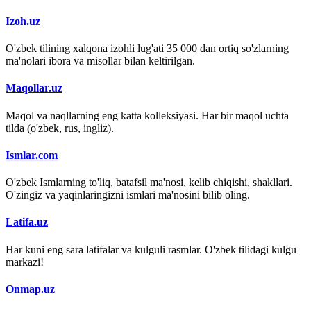
Izoh.uz
O'zbek tilining xalqona izohli lug'ati 35 000 dan ortiq so'zlarning
ma'nolari ibora va misollar bilan keltirilgan.
Maqollar.uz
Maqol va naqllarning eng katta kolleksiyasi. Har bir maqol uchta
tilda (o'zbek, rus, ingliz).
Ismlar.com
O'zbek Ismlarning to'liq, batafsil ma'nosi, kelib chiqishi, shakllari.
O'zingiz va yaqinlaringizni ismlari ma'nosini bilib oling.
Latifa.uz
Har kuni eng sara latifalar va kulguli rasmlar. O'zbek tilidagi kulgu
markazi!
Onmap.uz