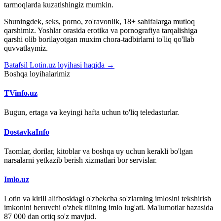
tarmoqlarda kuzatishingiz mumkin.
Shuningdek, seks, porno, zo'ravonlik, 18+ sahifalarga mutloq
qarshimiz. Yoshlar orasida erotika va pornografiya tarqalishiga
qarshi olib borilayotgan muxim chora-tadbirlarni to'liq qo'llab
quvvatlaymiz.
Batafsil Lotin.uz loyihasi haqida →
Boshqa loyihalarimiz
TVinfo.uz
Bugun, ertaga va keyingi hafta uchun to'liq teledasturlar.
DostavkaInfo
Taomlar, dorilar, kitoblar va boshqa uy uchun kerakli bo'lgan
narsalarni yetkazib berish xizmatlari bor servislar.
Imlo.uz
Lotin va kirill alifbosidagi o'zbekcha so'zlarning imlosini tekshirish
imkonini beruvchi o'zbek tilining imlo lug'ati. Ma'lumotlar bazasida
87 000 dan ortiq so'z mavjud.