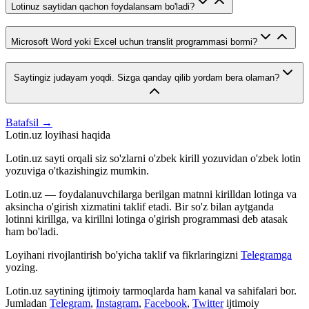
Lotinuz saytidan qachon foydalansam bo'ladi?
Microsoft Word yoki Excel uchun translit programmasi bormi?
Saytingiz judayam yoqdi. Sizga qanday qilib yordam bera olaman?
Batafsil →
Lotin.uz loyihasi haqida
Lotin.uz sayti orqali siz so'zlarni o'zbek kirill yozuvidan o'zbek lotin
yozuviga o'tkazishingiz mumkin.
Lotin.uz — foydalanuvchilarga berilgan matnni kirilldan lotinga va
aksincha o'girish xizmatini taklif etadi. Bir so'z bilan aytganda
lotinni kirillga, va kirillni lotinga o'girish programmasi deb atasak
ham bo'ladi.
Loyihani rivojlantirish bo'yicha taklif va fikrlaringizni
Telegramga
yozing.
Lotin.uz saytining ijtimoiy tarmoqlarda ham kanal va sahifalari bor.
Jumladan
Telegram
,
Instagram
,
Facebook
,
Twitter
ijtimoiy