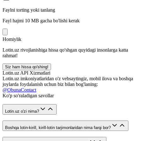
Faylni torting yoki tanlang
Fayl hajmi 10 MB gacha bo'lishi kerak
Homiylik
Lotin.uz rivojlanishiga hissa qo'shgan quyidagi insonlarga katta
rahmat!
Siz ham hissa qo'shing!
Lotin.uz API Xizmatlari
Lotin.uz imkoniyatlaridan o'z vebsaytingiz, mobil ilova va boshqa
joylarda foydalanish uchun biz bilan bog'laning:
@ObunaContact
Ko'p so'raladigan savollar
Lotin.uz o'zi nima?
Boshqa lotin-kirill, kirill-lotin tarjimonlaridan nima farqi bor?