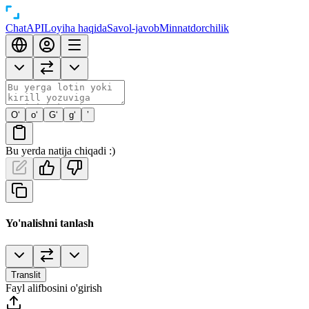
Chat
API
Loyiha haqida
Savol-javob
Minnatdorchilik
O‘
o‘
G‘
g‘
’
Bu yerda natija chiqadi :)
Yo'nalishni tanlash
Translit
Fayl alifbosini o'girish