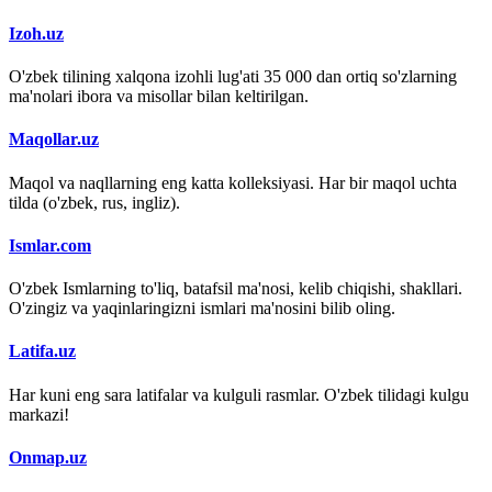
Izoh.uz
O'zbek tilining xalqona izohli lug'ati 35 000 dan ortiq so'zlarning
ma'nolari ibora va misollar bilan keltirilgan.
Maqollar.uz
Maqol va naqllarning eng katta kolleksiyasi. Har bir maqol uchta
tilda (o'zbek, rus, ingliz).
Ismlar.com
O'zbek Ismlarning to'liq, batafsil ma'nosi, kelib chiqishi, shakllari.
O'zingiz va yaqinlaringizni ismlari ma'nosini bilib oling.
Latifa.uz
Har kuni eng sara latifalar va kulguli rasmlar. O'zbek tilidagi kulgu
markazi!
Onmap.uz