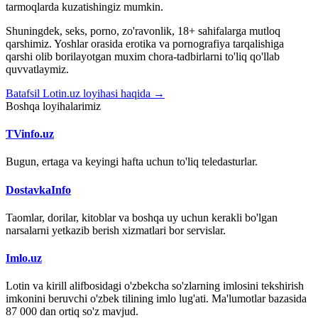
tarmoqlarda kuzatishingiz mumkin.
Shuningdek, seks, porno, zo'ravonlik, 18+ sahifalarga mutloq
qarshimiz. Yoshlar orasida erotika va pornografiya tarqalishiga
qarshi olib borilayotgan muxim chora-tadbirlarni to'liq qo'llab
quvvatlaymiz.
Batafsil Lotin.uz loyihasi haqida →
Boshqa loyihalarimiz
TVinfo.uz
Bugun, ertaga va keyingi hafta uchun to'liq teledasturlar.
DostavkaInfo
Taomlar, dorilar, kitoblar va boshqa uy uchun kerakli bo'lgan
narsalarni yetkazib berish xizmatlari bor servislar.
Imlo.uz
Lotin va kirill alifbosidagi o'zbekcha so'zlarning imlosini tekshirish
imkonini beruvchi o'zbek tilining imlo lug'ati. Ma'lumotlar bazasida
87 000 dan ortiq so'z mavjud.