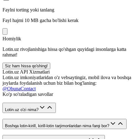
Faylni torting yoki tanlang
Fayl hajmi 10 MB gacha bo'lishi kerak
Homiylik
Lotin.uz rivojlanishiga hissa qo'shgan quyidagi insonlarga katta
rahmat!
Siz ham hissa qo'shing!
Lotin.uz API Xizmatlari
Lotin.uz imkoniyatlaridan o'z vebsaytingiz, mobil ilova va boshqa
joylarda foydalanish uchun biz bilan bog'laning:
@ObunaContact
Ko'p so'raladigan savollar
Lotin.uz o'zi nima?
Boshqa lotin-kirill, kirill-lotin tarjimonlaridan nima farqi bor?