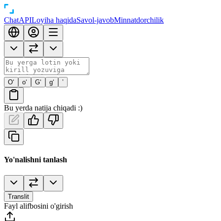
Chat
API
Loyiha haqida
Savol-javob
Minnatdorchilik
O‘
o‘
G‘
g‘
’
Bu yerda natija chiqadi :)
Yo'nalishni tanlash
Translit
Fayl alifbosini o'girish