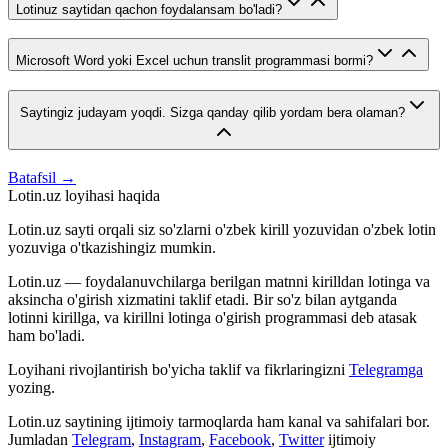
Lotinuz saytidan qachon foydalansam bo'ladi?
Microsoft Word yoki Excel uchun translit programmasi bormi?
Saytingiz judayam yoqdi. Sizga qanday qilib yordam bera olaman?
Batafsil →
Lotin.uz loyihasi haqida
Lotin.uz sayti orqali siz so'zlarni o'zbek kirill yozuvidan o'zbek lotin
yozuviga o'tkazishingiz mumkin.
Lotin.uz — foydalanuvchilarga berilgan matnni kirilldan lotinga va
aksincha o'girish xizmatini taklif etadi. Bir so'z bilan aytganda
lotinni kirillga, va kirillni lotinga o'girish programmasi deb atasak
ham bo'ladi.
Loyihani rivojlantirish bo'yicha taklif va fikrlaringizni
Telegramga
yozing.
Lotin.uz saytining ijtimoiy tarmoqlarda ham kanal va sahifalari bor.
Jumladan
Telegram
,
Instagram
,
Facebook
,
Twitter
ijtimoiy