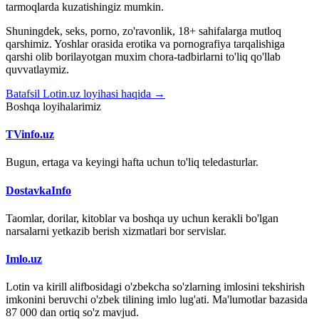
tarmoqlarda kuzatishingiz mumkin.
Shuningdek, seks, porno, zo'ravonlik, 18+ sahifalarga mutloq
qarshimiz. Yoshlar orasida erotika va pornografiya tarqalishiga
qarshi olib borilayotgan muxim chora-tadbirlarni to'liq qo'llab
quvvatlaymiz.
Batafsil Lotin.uz loyihasi haqida →
Boshqa loyihalarimiz
TVinfo.uz
Bugun, ertaga va keyingi hafta uchun to'liq teledasturlar.
DostavkaInfo
Taomlar, dorilar, kitoblar va boshqa uy uchun kerakli bo'lgan
narsalarni yetkazib berish xizmatlari bor servislar.
Imlo.uz
Lotin va kirill alifbosidagi o'zbekcha so'zlarning imlosini tekshirish
imkonini beruvchi o'zbek tilining imlo lug'ati. Ma'lumotlar bazasida
87 000 dan ortiq so'z mavjud.