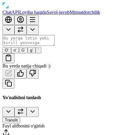
Chat
API
Loyiha haqida
Savol-javob
Minnatdorchilik
O‘
o‘
G‘
g‘
’
Bu yerda natija chiqadi :)
Yo'nalishni tanlash
Translit
Fayl alifbosini o'girish