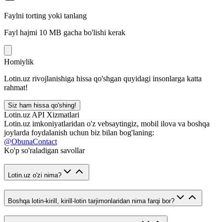
Faylni torting yoki tanlang
Fayl hajmi 10 MB gacha bo'lishi kerak
Homiylik
Lotin.uz rivojlanishiga hissa qo'shgan quyidagi insonlarga katta
rahmat!
Siz ham hissa qo'shing!
Lotin.uz API Xizmatlari
Lotin.uz imkoniyatlaridan o'z vebsaytingiz, mobil ilova va boshqa
joylarda foydalanish uchun biz bilan bog'laning:
@ObunaContact
Ko'p so'raladigan savollar
Lotin.uz o'zi nima?
Boshqa lotin-kirill, kirill-lotin tarjimonlaridan nima farqi bor?