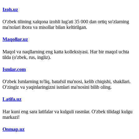
Izoh.uz
O'zbek tilining xalqona izohli lug'ati 35 000 dan ortiq so'zlarning
ma'nolari ibora va misollar bilan keltirilgan.
Maqollar.uz
Maqol va naqllarning eng katta kolleksiyasi. Har bir maqol uchta
tilda (o'zbek, rus, ingliz).
Ismlar.com
O'zbek Ismlarning to'liq, batafsil ma'nosi, kelib chiqishi, shakllari.
O'zingiz va yaqinlaringizni ismlari ma'nosini bilib oling.
Latifa.uz
Har kuni eng sara latifalar va kulguli rasmlar. O'zbek tilidagi kulgu
markazi!
Onmap.uz