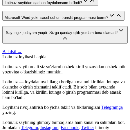
Lotinuz saytidan qachon foydalansam bo'ladi?
Microsoft Word yoki Excel uchun translit programmasi bormi?
Saytingiz judayam yoqdi. Sizga qanday qilib yordam bera olaman?
Batafsil →
Lotin.uz loyihasi haqida
Lotin.uz sayti orqali siz so'zlarni o'zbek kirill yozuvidan o'zbek lotin
yozuviga o'tkazishingiz mumkin.
Lotin.uz — foydalanuvchilarga berilgan matnni kirilldan lotinga va
aksincha o'girish xizmatini taklif etadi. Bir so'z bilan aytganda
lotinni kirillga, va kirillni lotinga o'girish programmasi deb atasak
ham bo'ladi.
Loyihani rivojlantirish bo'yicha taklif va fikrlaringizni
Telegramga
yozing.
Lotin.uz saytining ijtimoiy tarmoqlarda ham kanal va sahifalari bor.
Jumladan
Telegram
,
Instagram
,
Facebook
,
Twitter
ijtimoiy