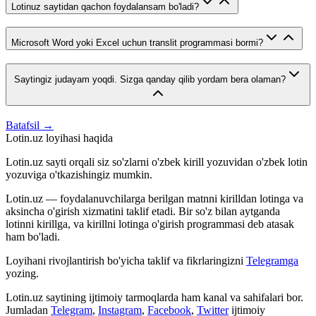
Lotinuz saytidan qachon foydalansam bo'ladi?
Microsoft Word yoki Excel uchun translit programmasi bormi?
Saytingiz judayam yoqdi. Sizga qanday qilib yordam bera olaman?
Batafsil →
Lotin.uz loyihasi haqida
Lotin.uz sayti orqali siz so'zlarni o'zbek kirill yozuvidan o'zbek lotin
yozuviga o'tkazishingiz mumkin.
Lotin.uz — foydalanuvchilarga berilgan matnni kirilldan lotinga va
aksincha o'girish xizmatini taklif etadi. Bir so'z bilan aytganda
lotinni kirillga, va kirillni lotinga o'girish programmasi deb atasak
ham bo'ladi.
Loyihani rivojlantirish bo'yicha taklif va fikrlaringizni
Telegramga
yozing.
Lotin.uz saytining ijtimoiy tarmoqlarda ham kanal va sahifalari bor.
Jumladan
Telegram
,
Instagram
,
Facebook
,
Twitter
ijtimoiy