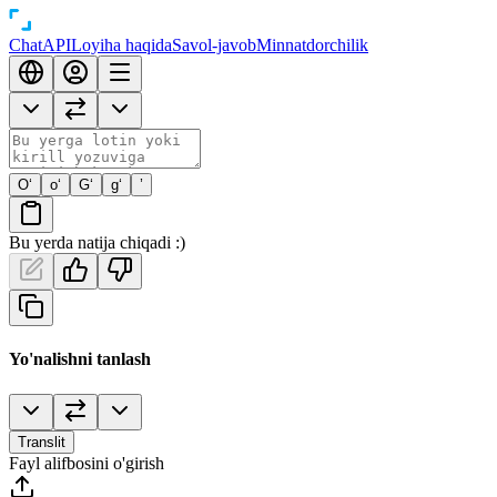
Chat
API
Loyiha haqida
Savol-javob
Minnatdorchilik
O‘
o‘
G‘
g‘
’
Bu yerda natija chiqadi :)
Yo'nalishni tanlash
Translit
Fayl alifbosini o'girish