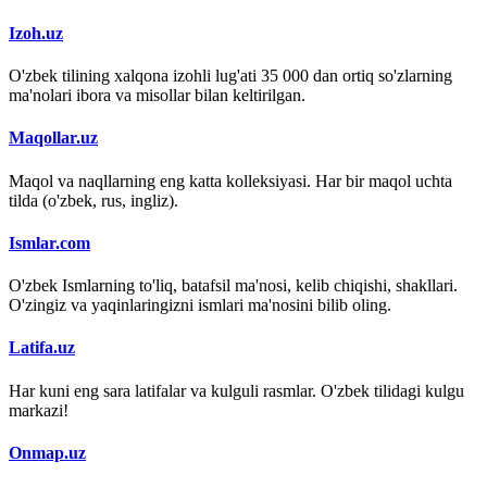
Izoh.uz
O'zbek tilining xalqona izohli lug'ati 35 000 dan ortiq so'zlarning
ma'nolari ibora va misollar bilan keltirilgan.
Maqollar.uz
Maqol va naqllarning eng katta kolleksiyasi. Har bir maqol uchta
tilda (o'zbek, rus, ingliz).
Ismlar.com
O'zbek Ismlarning to'liq, batafsil ma'nosi, kelib chiqishi, shakllari.
O'zingiz va yaqinlaringizni ismlari ma'nosini bilib oling.
Latifa.uz
Har kuni eng sara latifalar va kulguli rasmlar. O'zbek tilidagi kulgu
markazi!
Onmap.uz