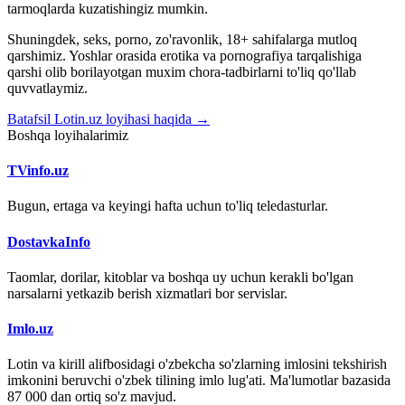
tarmoqlarda kuzatishingiz mumkin.
Shuningdek, seks, porno, zo'ravonlik, 18+ sahifalarga mutloq
qarshimiz. Yoshlar orasida erotika va pornografiya tarqalishiga
qarshi olib borilayotgan muxim chora-tadbirlarni to'liq qo'llab
quvvatlaymiz.
Batafsil Lotin.uz loyihasi haqida →
Boshqa loyihalarimiz
TVinfo.uz
Bugun, ertaga va keyingi hafta uchun to'liq teledasturlar.
DostavkaInfo
Taomlar, dorilar, kitoblar va boshqa uy uchun kerakli bo'lgan
narsalarni yetkazib berish xizmatlari bor servislar.
Imlo.uz
Lotin va kirill alifbosidagi o'zbekcha so'zlarning imlosini tekshirish
imkonini beruvchi o'zbek tilining imlo lug'ati. Ma'lumotlar bazasida
87 000 dan ortiq so'z mavjud.