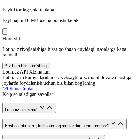
Faylni torting yoki tanlang
Fayl hajmi 10 MB gacha bo'lishi kerak
Homiylik
Lotin.uz rivojlanishiga hissa qo'shgan quyidagi insonlarga katta
rahmat!
Siz ham hissa qo'shing!
Lotin.uz API Xizmatlari
Lotin.uz imkoniyatlaridan o'z vebsaytingiz, mobil ilova va boshqa
joylarda foydalanish uchun biz bilan bog'laning:
@ObunaContact
Ko'p so'raladigan savollar
Lotin.uz o'zi nima?
Boshqa lotin-kirill, kirill-lotin tarjimonlaridan nima farqi bor?