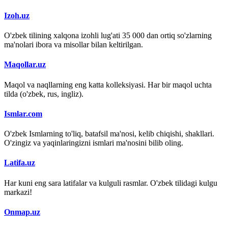
Izoh.uz
O'zbek tilining xalqona izohli lug'ati 35 000 dan ortiq so'zlarning
ma'nolari ibora va misollar bilan keltirilgan.
Maqollar.uz
Maqol va naqllarning eng katta kolleksiyasi. Har bir maqol uchta
tilda (o'zbek, rus, ingliz).
Ismlar.com
O'zbek Ismlarning to'liq, batafsil ma'nosi, kelib chiqishi, shakllari.
O'zingiz va yaqinlaringizni ismlari ma'nosini bilib oling.
Latifa.uz
Har kuni eng sara latifalar va kulguli rasmlar. O'zbek tilidagi kulgu
markazi!
Onmap.uz