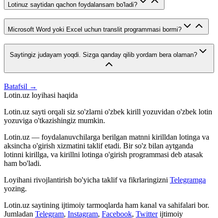
Lotinuz saytidan qachon foydalansam bo'ladi?
Microsoft Word yoki Excel uchun translit programmasi bormi?
Saytingiz judayam yoqdi. Sizga qanday qilib yordam bera olaman?
Batafsil →
Lotin.uz loyihasi haqida
Lotin.uz sayti orqali siz so'zlarni o'zbek kirill yozuvidan o'zbek lotin
yozuviga o'tkazishingiz mumkin.
Lotin.uz — foydalanuvchilarga berilgan matnni kirilldan lotinga va
aksincha o'girish xizmatini taklif etadi. Bir so'z bilan aytganda
lotinni kirillga, va kirillni lotinga o'girish programmasi deb atasak
ham bo'ladi.
Loyihani rivojlantirish bo'yicha taklif va fikrlaringizni
Telegramga
yozing.
Lotin.uz saytining ijtimoiy tarmoqlarda ham kanal va sahifalari bor.
Jumladan
Telegram
,
Instagram
,
Facebook
,
Twitter
ijtimoiy