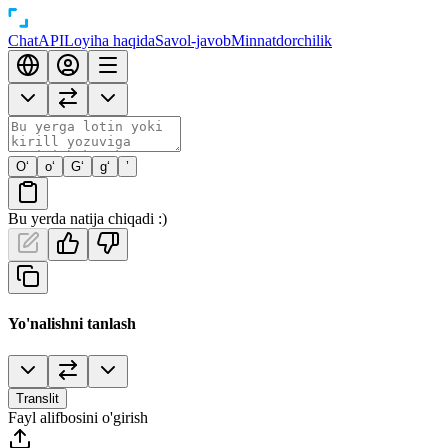
Chat
API
Loyiha haqida
Savol-javob
Minnatdorchilik
O‘
o‘
G‘
g‘
’
Bu yerda natija chiqadi :)
Yo'nalishni tanlash
Translit
Fayl alifbosini o'girish