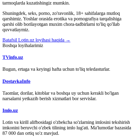
tarmoqlarda kuzatishingiz mumkin.
Shuningdek, seks, porno, zo'ravonlik, 18+ sahifalarga mutloq
qarshimiz. Yoshlar orasida erotika va pornografiya tarqalishiga
qarshi olib borilayotgan muxim chora-tadbirlarni to'liq qo'llab
quvvatlaymiz.
Batafsil Lotin.uz loyihasi haqida →
Boshqa loyihalarimiz
TVinfo.uz
Bugun, ertaga va keyingi hafta uchun to'liq teledasturlar.
DostavkaInfo
Taomlar, dorilar, kitoblar va boshqa uy uchun kerakli bo'lgan
narsalarni yetkazib berish xizmatlari bor servislar.
Imlo.uz
Lotin va kirill alifbosidagi o'zbekcha so'zlarning imlosini tekshirish
imkonini beruvchi o'zbek tilining imlo lug'ati. Ma'lumotlar bazasida
87 000 dan ortiq so'z mavjud.