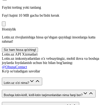
Faylni torting yoki tanlang
Fayl hajmi 10 MB gacha bo'lishi kerak
Homiylik
Lotin.uz rivojlanishiga hissa qo'shgan quyidagi insonlarga katta
rahmat!
Siz ham hissa qo'shing!
Lotin.uz API Xizmatlari
Lotin.uz imkoniyatlaridan o'z vebsaytingiz, mobil ilova va boshqa
joylarda foydalanish uchun biz bilan bog'laning:
@ObunaContact
Ko'p so'raladigan savollar
Lotin.uz o'zi nima?
Boshqa lotin-kirill, kirill-lotin tarjimonlaridan nima farqi bor?