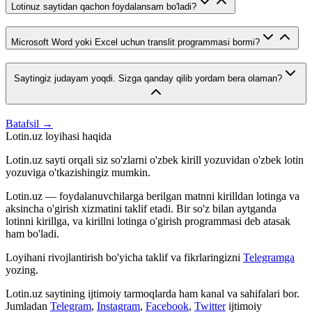
Lotinuz saytidan qachon foydalansam bo'ladi?
Microsoft Word yoki Excel uchun translit programmasi bormi?
Saytingiz judayam yoqdi. Sizga qanday qilib yordam bera olaman?
Batafsil →
Lotin.uz loyihasi haqida
Lotin.uz sayti orqali siz so'zlarni o'zbek kirill yozuvidan o'zbek lotin
yozuviga o'tkazishingiz mumkin.
Lotin.uz — foydalanuvchilarga berilgan matnni kirilldan lotinga va
aksincha o'girish xizmatini taklif etadi. Bir so'z bilan aytganda
lotinni kirillga, va kirillni lotinga o'girish programmasi deb atasak
ham bo'ladi.
Loyihani rivojlantirish bo'yicha taklif va fikrlaringizni
Telegramga
yozing.
Lotin.uz saytining ijtimoiy tarmoqlarda ham kanal va sahifalari bor.
Jumladan
Telegram
,
Instagram
,
Facebook
,
Twitter
ijtimoiy