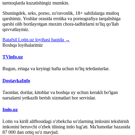
tarmoqlarda kuzatishingiz mumkin.
Shuningdek, seks, porno, zo'ravonlik, 18+ sahifalarga mutloq
qarshimiz. Yoshlar orasida erotika va pornografiya tarqalishiga
qarshi olib borilayotgan muxim chora-tadbirlarni to'liq qo'llab
quvvatlaymiz.
Batafsil Lotin.uz loyihasi haqida →
Boshqa loyihalarimiz
TVinfo.uz
Bugun, ertaga va keyingi hafta uchun to'liq teledasturlar.
DostavkaInfo
Taomlar, dorilar, kitoblar va boshqa uy uchun kerakli bo'lgan
narsalarni yetkazib berish xizmatlari bor servislar.
Imlo.uz
Lotin va kirill alifbosidagi o'zbekcha so'zlarning imlosini tekshirish
imkonini beruvchi o'zbek tilining imlo lug'ati. Ma'lumotlar bazasida
87 000 dan ortiq so'z mavjud.