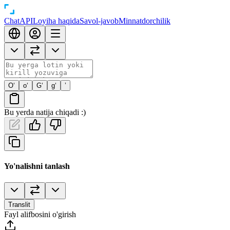
Chat
API
Loyiha haqida
Savol-javob
Minnatdorchilik
O‘
o‘
G‘
g‘
’
Bu yerda natija chiqadi :)
Yo'nalishni tanlash
Translit
Fayl alifbosini o'girish