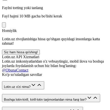
Faylni torting yoki tanlang
Fayl hajmi 10 MB gacha bo'lishi kerak
Homiylik
Lotin.uz rivojlanishiga hissa qo'shgan quyidagi insonlarga katta
rahmat!
Siz ham hissa qo'shing!
Lotin.uz API Xizmatlari
Lotin.uz imkoniyatlaridan o'z vebsaytingiz, mobil ilova va boshqa
joylarda foydalanish uchun biz bilan bog'laning:
@ObunaContact
Ko'p so'raladigan savollar
Lotin.uz o'zi nima?
Boshqa lotin-kirill, kirill-lotin tarjimonlaridan nima farqi bor?