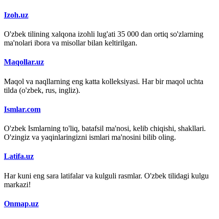
Izoh.uz
O'zbek tilining xalqona izohli lug'ati 35 000 dan ortiq so'zlarning
ma'nolari ibora va misollar bilan keltirilgan.
Maqollar.uz
Maqol va naqllarning eng katta kolleksiyasi. Har bir maqol uchta
tilda (o'zbek, rus, ingliz).
Ismlar.com
O'zbek Ismlarning to'liq, batafsil ma'nosi, kelib chiqishi, shakllari.
O'zingiz va yaqinlaringizni ismlari ma'nosini bilib oling.
Latifa.uz
Har kuni eng sara latifalar va kulguli rasmlar. O'zbek tilidagi kulgu
markazi!
Onmap.uz