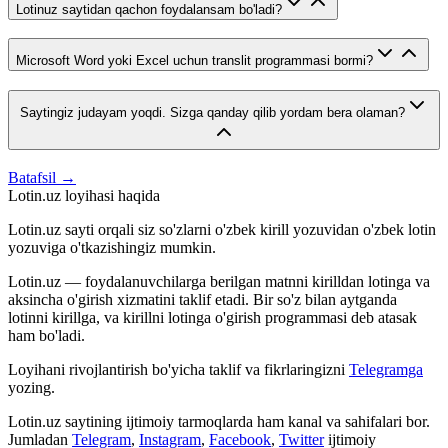
Lotinuz saytidan qachon foydalansam bo'ladi?
Microsoft Word yoki Excel uchun translit programmasi bormi?
Saytingiz judayam yoqdi. Sizga qanday qilib yordam bera olaman?
Batafsil →
Lotin.uz loyihasi haqida
Lotin.uz sayti orqali siz so'zlarni o'zbek kirill yozuvidan o'zbek lotin
yozuviga o'tkazishingiz mumkin.
Lotin.uz — foydalanuvchilarga berilgan matnni kirilldan lotinga va
aksincha o'girish xizmatini taklif etadi. Bir so'z bilan aytganda
lotinni kirillga, va kirillni lotinga o'girish programmasi deb atasak
ham bo'ladi.
Loyihani rivojlantirish bo'yicha taklif va fikrlaringizni
Telegramga
yozing.
Lotin.uz saytining ijtimoiy tarmoqlarda ham kanal va sahifalari bor.
Jumladan
Telegram
,
Instagram
,
Facebook
,
Twitter
ijtimoiy