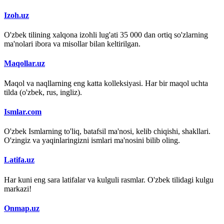
Izoh.uz
O'zbek tilining xalqona izohli lug'ati 35 000 dan ortiq so'zlarning
ma'nolari ibora va misollar bilan keltirilgan.
Maqollar.uz
Maqol va naqllarning eng katta kolleksiyasi. Har bir maqol uchta
tilda (o'zbek, rus, ingliz).
Ismlar.com
O'zbek Ismlarning to'liq, batafsil ma'nosi, kelib chiqishi, shakllari.
O'zingiz va yaqinlaringizni ismlari ma'nosini bilib oling.
Latifa.uz
Har kuni eng sara latifalar va kulguli rasmlar. O'zbek tilidagi kulgu
markazi!
Onmap.uz