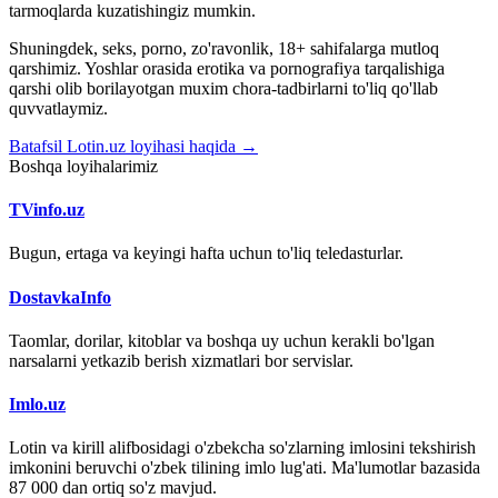
tarmoqlarda kuzatishingiz mumkin.
Shuningdek, seks, porno, zo'ravonlik, 18+ sahifalarga mutloq
qarshimiz. Yoshlar orasida erotika va pornografiya tarqalishiga
qarshi olib borilayotgan muxim chora-tadbirlarni to'liq qo'llab
quvvatlaymiz.
Batafsil Lotin.uz loyihasi haqida →
Boshqa loyihalarimiz
TVinfo.uz
Bugun, ertaga va keyingi hafta uchun to'liq teledasturlar.
DostavkaInfo
Taomlar, dorilar, kitoblar va boshqa uy uchun kerakli bo'lgan
narsalarni yetkazib berish xizmatlari bor servislar.
Imlo.uz
Lotin va kirill alifbosidagi o'zbekcha so'zlarning imlosini tekshirish
imkonini beruvchi o'zbek tilining imlo lug'ati. Ma'lumotlar bazasida
87 000 dan ortiq so'z mavjud.