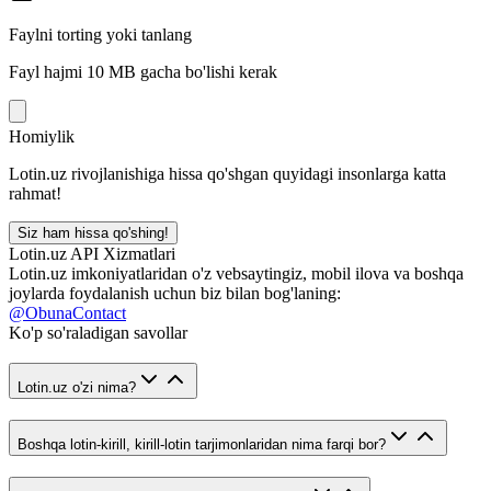
Faylni torting yoki tanlang
Fayl hajmi 10 MB gacha bo'lishi kerak
Homiylik
Lotin.uz rivojlanishiga hissa qo'shgan quyidagi insonlarga katta
rahmat!
Siz ham hissa qo'shing!
Lotin.uz API Xizmatlari
Lotin.uz imkoniyatlaridan o'z vebsaytingiz, mobil ilova va boshqa
joylarda foydalanish uchun biz bilan bog'laning:
@ObunaContact
Ko'p so'raladigan savollar
Lotin.uz o'zi nima?
Boshqa lotin-kirill, kirill-lotin tarjimonlaridan nima farqi bor?