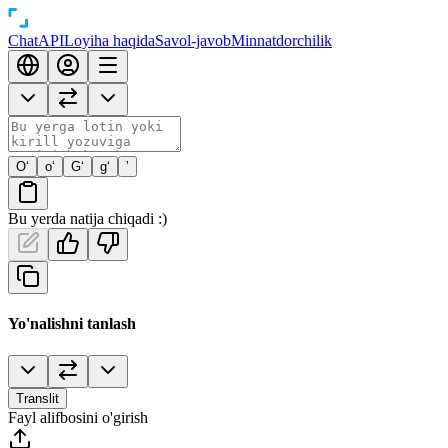
Chat
API
Loyiha haqida
Savol-javob
Minnatdorchilik
O‘
o‘
G‘
g‘
’
Bu yerda natija chiqadi :)
Yo'nalishni tanlash
Translit
Fayl alifbosini o'girish