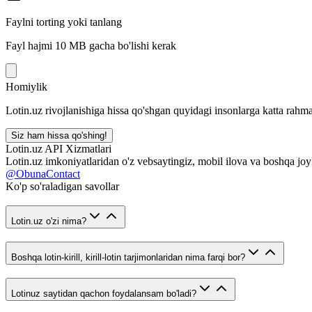
Faylni torting yoki tanlang
Fayl hajmi 10 MB gacha bo'lishi kerak
Homiylik
Lotin.uz rivojlanishiga hissa qo'shgan quyidagi insonlarga katta rahma
Siz ham hissa qo'shing!
Lotin.uz API Xizmatlari
Lotin.uz imkoniyatlaridan o'z vebsaytingiz, mobil ilova va boshqa joy
@ObunaContact
Ko'p so'raladigan savollar
Lotin.uz o'zi nima?
Boshqa lotin-kirill, kirill-lotin tarjimonlaridan nima farqi bor?
Lotinuz saytidan qachon foydalansam bo'ladi?