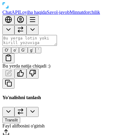
Chat
API
Loyiha haqida
Savol-javob
Minnatdorchilik
O‘
o‘
G‘
g‘
’
Bu yerda natija chiqadi :)
Yo'nalishni tanlash
Translit
Fayl alifbosini o'girish