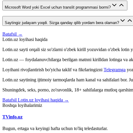
Microsoft Word yoki Excel uchun translit programmasi bormi?
Saytingiz judayam yoqdi. Sizga qanday qilib yordam bera olaman?
Batafsil →
Lotin.uz loyihasi haqida
Lotin.uz sayti orqali siz so'zlarni o'zbek kirill yozuvidan o'zbek loti
Lotin.uz — foydalanuvchilarga berilgan matnni kirilldan lotinga va aksin
Loyihani rivojlantirish bo'yicha taklif va fikrlaringizni
Telegramga
yoz
Lotin.uz saytining ijtimoiy tarmoqlarda ham kanal va sahifalari bor. 
Shuningdek, seks, porno, zo'ravonlik, 18+ sahifalarga mutloq qarshimiz
Batafsil Lotin.uz loyihasi haqida →
Boshqa loyihalarimiz
TVinfo.uz
Bugun, ertaga va keyingi hafta uchun to'liq teledasturlar.