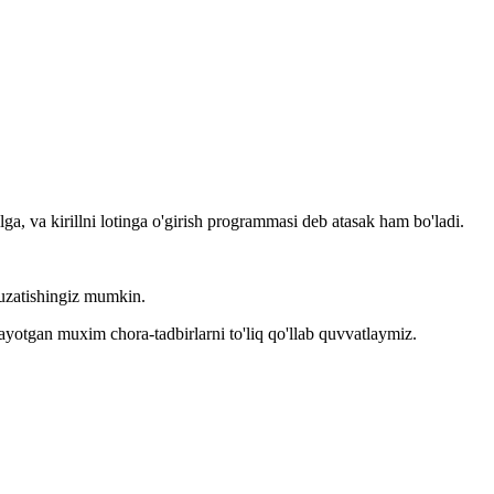
llga, va kirillni lotinga o'girish programmasi deb atasak ham bo'ladi.
kuzatishingiz mumkin.
layotgan muxim chora-tadbirlarni to'liq qo'llab quvvatlaymiz.