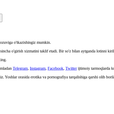
n yozuviga o'tkazishingiz mumkin.
cha o'girish xizmatini taklif etadi. Bir so'z bilan aytganda lotinni kiri
ing.
Jumladan
Telegram
,
Instagram
,
Facebook
,
Twitter
ijtimoiy tarmoqlarda 
. Yoshlar orasida erotika va pornografiya tarqalishiga qarshi olib bori