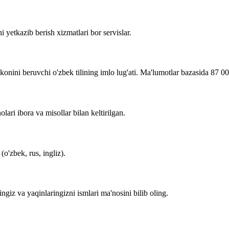
i yetkazib berish xizmatlari bor servislar.
imkonini beruvchi o'zbek tilining imlo lug'ati. Ma'lumotlar bazasida 87 0
lari ibora va misollar bilan keltirilgan.
o'zbek, rus, ingliz).
zingiz va yaqinlaringizni ismlari ma'nosini bilib oling.