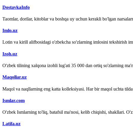
DostavkaInfo
Taomlar, dorilar, kitoblar va boshqa uy uchun kerakli bo'lgan narsalarn
Imlo.uz
Lotin va kirill alifbosidagi o'zbekcha so'zlarning imlosini tekshirish 
Izoh.uz
O'zbek tilining xalqona izohli lug'ati 35 000 dan ortiq so'zlarning ma'no
Maqollar.uz
Maqol va naqllarning eng katta kolleksiyasi. Har bir maqol uchta tilda (
Ismlar.com
O'zbek Ismlarning to'liq, batafsil ma'nosi, kelib chiqishi, shakllari. O'
Latifa.uz