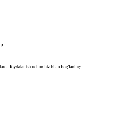
t!
larda foydalanish uchun biz bilan bog'laning: