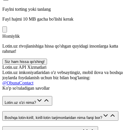
Faylni torting yoki tanlang
Fayl hajmi 10 MB gacha bo'lishi kerak
Homiylik
Lotin.uz rivojlanishiga hissa qo'shgan quyidagi insonlarga katta
rahmat!
Siz ham hissa qo'shing!
Lotin.uz API Xizmatlari
Lotin.uz imkoniyatlaridan o'z vebsaytingiz, mobil ilova va boshqa
joylarda foydalanish uchun biz bilan bog'laning:
@ObunaContact
Ko'p so'raladigan savollar
Lotin.uz o'zi nima?
Boshqa lotin-kirill, kirill-lotin tarjimonlaridan nima farqi bor?