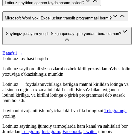
Lotinuz saytidan qachon foydalansam bo'ladi?
Microsoft Word yoki Excel uchun translit programmasi bormi?
Saytingiz judayam yoqdi. Sizga qanday qilib yordam bera olaman?
Batafsil →
Lotin.uz loyihasi haqida
Lotin.uz sayti orqali siz so'zlarni o'zbek kirill yozuvidan o'zbek lotin
yozuviga o'tkazishingiz mumkin.
Lotin.uz — foydalanuvchilarga berilgan matnni kirilldan lotinga va
aksincha o'girish xizmatini taklif etadi. Bir so'z bilan aytganda
lotinni kirillga, va kirillni lotinga o'girish programmasi deb atasak
ham bo'ladi.
Loyihani rivojlantirish bo'yicha taklif va fikrlaringizni
Telegramga
yozing.
Lotin.uz saytining ijtimoiy tarmoqlarda ham kanal va sahifalari bor.
Jumladan
Telegram
,
Instagram
,
Facebook
,
Twitter
ijtimoiy