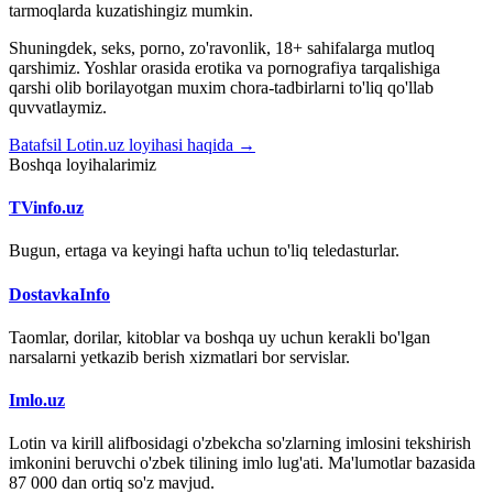
tarmoqlarda kuzatishingiz mumkin.
Shuningdek, seks, porno, zo'ravonlik, 18+ sahifalarga mutloq
qarshimiz. Yoshlar orasida erotika va pornografiya tarqalishiga
qarshi olib borilayotgan muxim chora-tadbirlarni to'liq qo'llab
quvvatlaymiz.
Batafsil Lotin.uz loyihasi haqida →
Boshqa loyihalarimiz
TVinfo.uz
Bugun, ertaga va keyingi hafta uchun to'liq teledasturlar.
DostavkaInfo
Taomlar, dorilar, kitoblar va boshqa uy uchun kerakli bo'lgan
narsalarni yetkazib berish xizmatlari bor servislar.
Imlo.uz
Lotin va kirill alifbosidagi o'zbekcha so'zlarning imlosini tekshirish
imkonini beruvchi o'zbek tilining imlo lug'ati. Ma'lumotlar bazasida
87 000 dan ortiq so'z mavjud.