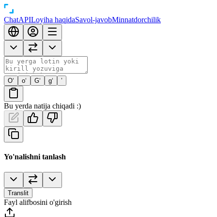
Chat
API
Loyiha haqida
Savol-javob
Minnatdorchilik
O‘
o‘
G‘
g‘
’
Bu yerda natija chiqadi :)
Yo'nalishni tanlash
Translit
Fayl alifbosini o'girish