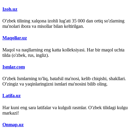
Izoh.uz
O'zbek tilining xalqona izohli lug'ati 35 000 dan ortiq so'zlarning
ma'nolari ibora va misollar bilan keltirilgan.
Maqollar.uz
Maqol va naqllarning eng katta kolleksiyasi. Har bir maqol uchta
tilda (o'zbek, rus, ingliz).
Ismlar.com
O'zbek Ismlarning to'liq, batafsil ma'nosi, kelib chiqishi, shakllari.
O'zingiz va yaqinlaringizni ismlari ma'nosini bilib oling.
Latifa.uz
Har kuni eng sara latifalar va kulguli rasmlar. O'zbek tilidagi kulgu
markazi!
Onmap.uz