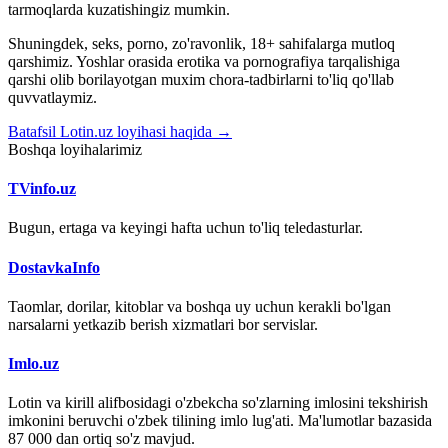
tarmoqlarda kuzatishingiz mumkin.
Shuningdek, seks, porno, zo'ravonlik, 18+ sahifalarga mutloq
qarshimiz. Yoshlar orasida erotika va pornografiya tarqalishiga
qarshi olib borilayotgan muxim chora-tadbirlarni to'liq qo'llab
quvvatlaymiz.
Batafsil Lotin.uz loyihasi haqida →
Boshqa loyihalarimiz
TVinfo.uz
Bugun, ertaga va keyingi hafta uchun to'liq teledasturlar.
DostavkaInfo
Taomlar, dorilar, kitoblar va boshqa uy uchun kerakli bo'lgan
narsalarni yetkazib berish xizmatlari bor servislar.
Imlo.uz
Lotin va kirill alifbosidagi o'zbekcha so'zlarning imlosini tekshirish
imkonini beruvchi o'zbek tilining imlo lug'ati. Ma'lumotlar bazasida
87 000 dan ortiq so'z mavjud.