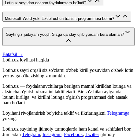
Lotinuz saytidan qachon foydalansam bo'ladi?
Microsoft Word yoki Excel uchun translit programmasi bormi?
Saytingiz judayam yoqdi. Sizga qanday qilib yordam bera olaman?
Batafsil →
Lotin.uz loyihasi haqida
Lotin.uz sayti orqali siz so'zlarni o'zbek kirill yozuvidan o'zbek lotin
yozuviga o'tkazishingiz mumkin.
Lotin.uz — foydalanuvchilarga berilgan matnni kirilldan lotinga va
aksincha o'girish xizmatini taklif etadi. Bir so'z bilan aytganda
lotinni kirillga, va kirillni lotinga o'girish programmasi deb atasak
ham bo'ladi.
Loyihani rivojlantirish bo'yicha taklif va fikrlaringizni
Telegramga
yozing.
Lotin.uz saytining ijtimoiy tarmoqlarda ham kanal va sahifalari bor.
Jumladan
Telegram
,
Instagram
,
Facebook
,
Twitter
ijtimoiy