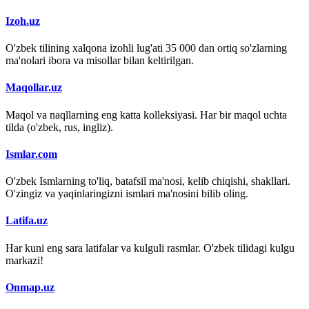
Izoh.uz
O'zbek tilining xalqona izohli lug'ati 35 000 dan ortiq so'zlarning
ma'nolari ibora va misollar bilan keltirilgan.
Maqollar.uz
Maqol va naqllarning eng katta kolleksiyasi. Har bir maqol uchta
tilda (o'zbek, rus, ingliz).
Ismlar.com
O'zbek Ismlarning to'liq, batafsil ma'nosi, kelib chiqishi, shakllari.
O'zingiz va yaqinlaringizni ismlari ma'nosini bilib oling.
Latifa.uz
Har kuni eng sara latifalar va kulguli rasmlar. O'zbek tilidagi kulgu
markazi!
Onmap.uz