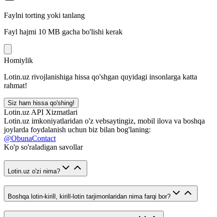
Faylni torting yoki tanlang
Fayl hajmi 10 MB gacha bo'lishi kerak
Homiylik
Lotin.uz rivojlanishiga hissa qo'shgan quyidagi insonlarga katta
rahmat!
Siz ham hissa qo'shing!
Lotin.uz API Xizmatlari
Lotin.uz imkoniyatlaridan o'z vebsaytingiz, mobil ilova va boshqa
joylarda foydalanish uchun biz bilan bog'laning:
@ObunaContact
Ko'p so'raladigan savollar
Lotin.uz o'zi nima?
Boshqa lotin-kirill, kirill-lotin tarjimonlaridan nima farqi bor?