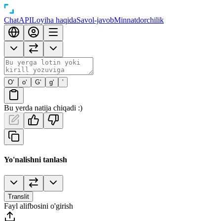
Chat
API
Loyiha haqida
Savol-javob
Minnatdorchilik
O‘
o‘
G‘
g‘
’
Bu yerda natija chiqadi :)
Yo'nalishni tanlash
Translit
Fayl alifbosini o'girish