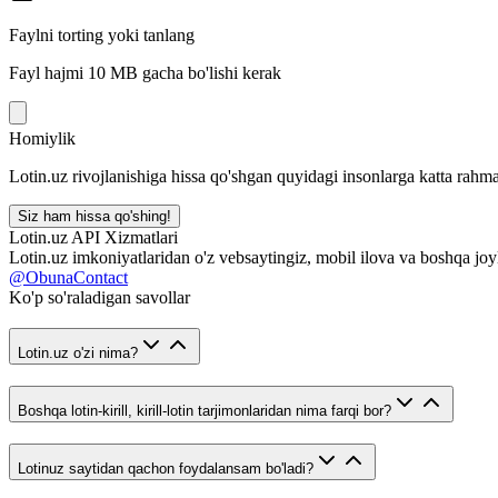
Faylni torting yoki tanlang
Fayl hajmi 10 MB gacha bo'lishi kerak
Homiylik
Lotin.uz rivojlanishiga hissa qo'shgan quyidagi insonlarga katta rahma
Siz ham hissa qo'shing!
Lotin.uz API Xizmatlari
Lotin.uz imkoniyatlaridan o'z vebsaytingiz, mobil ilova va boshqa joy
@ObunaContact
Ko'p so'raladigan savollar
Lotin.uz o'zi nima?
Boshqa lotin-kirill, kirill-lotin tarjimonlaridan nima farqi bor?
Lotinuz saytidan qachon foydalansam bo'ladi?