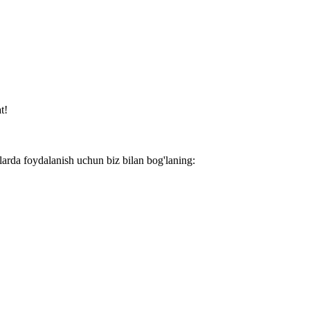
t!
larda foydalanish uchun biz bilan bog'laning: