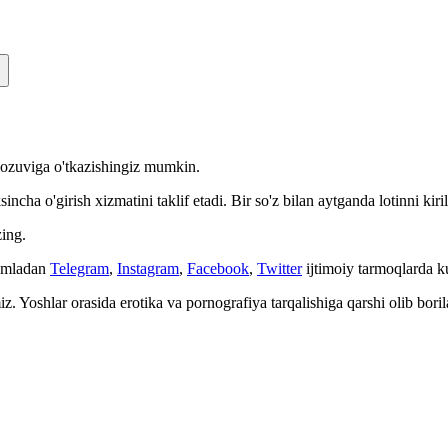
n yozuviga o'tkazishingiz mumkin.
cha o'girish xizmatini taklif etadi. Bir so'z bilan aytganda lotinni kiri
ing.
Jumladan
Telegram
,
Instagram
,
Facebook
,
Twitter
ijtimoiy tarmoqlarda 
. Yoshlar orasida erotika va pornografiya tarqalishiga qarshi olib bori