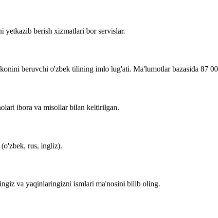
i yetkazib berish xizmatlari bor servislar.
imkonini beruvchi o'zbek tilining imlo lug'ati. Ma'lumotlar bazasida 87 0
lari ibora va misollar bilan keltirilgan.
o'zbek, rus, ingliz).
zingiz va yaqinlaringizni ismlari ma'nosini bilib oling.