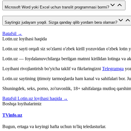
Microsoft Word yoki Excel uchun translit programmasi bormi?
Saytingiz judayam yoqdi. Sizga qanday qilib yordam bera olaman?
Batafsil →
Lotin.uz loyihasi haqida
Lotin.uz sayti orqali siz so'zlarni o'zbek kirill yozuvidan o'zbek loti
Lotin.uz — foydalanuvchilarga berilgan matnni kirilldan lotinga va aksin
Loyihani rivojlantirish bo'yicha taklif va fikrlaringizni
Telegramga
yoz
Lotin.uz saytining ijtimoiy tarmoqlarda ham kanal va sahifalari bor. 
Shuningdek, seks, porno, zo'ravonlik, 18+ sahifalarga mutloq qarshimiz
Batafsil Lotin.uz loyihasi haqida →
Boshqa loyihalarimiz
TVinfo.uz
Bugun, ertaga va keyingi hafta uchun to'liq teledasturlar.