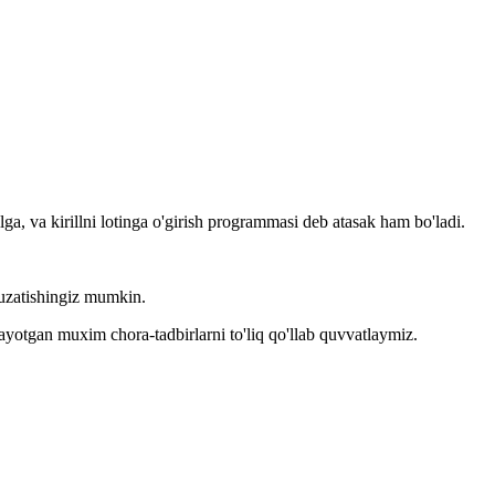
llga, va kirillni lotinga o'girish programmasi deb atasak ham bo'ladi.
kuzatishingiz mumkin.
layotgan muxim chora-tadbirlarni to'liq qo'llab quvvatlaymiz.