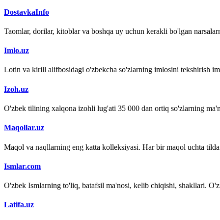
DostavkaInfo
Taomlar, dorilar, kitoblar va boshqa uy uchun kerakli bo'lgan narsalarn
Imlo.uz
Lotin va kirill alifbosidagi o'zbekcha so'zlarning imlosini tekshirish 
Izoh.uz
O'zbek tilining xalqona izohli lug'ati 35 000 dan ortiq so'zlarning ma'no
Maqollar.uz
Maqol va naqllarning eng katta kolleksiyasi. Har bir maqol uchta tilda (
Ismlar.com
O'zbek Ismlarning to'liq, batafsil ma'nosi, kelib chiqishi, shakllari. O'
Latifa.uz