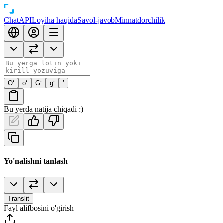
Chat
API
Loyiha haqida
Savol-javob
Minnatdorchilik
O‘
o‘
G‘
g‘
’
Bu yerda natija chiqadi :)
Yo'nalishni tanlash
Translit
Fayl alifbosini o'girish