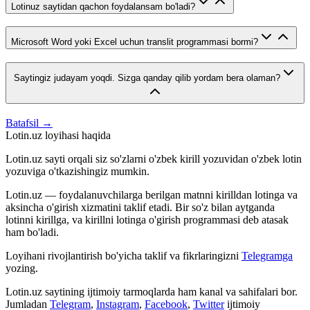
Lotinuz saytidan qachon foydalansam bo'ladi?
Microsoft Word yoki Excel uchun translit programmasi bormi?
Saytingiz judayam yoqdi. Sizga qanday qilib yordam bera olaman?
Batafsil →
Lotin.uz loyihasi haqida
Lotin.uz sayti orqali siz so'zlarni o'zbek kirill yozuvidan o'zbek lotin
yozuviga o'tkazishingiz mumkin.
Lotin.uz — foydalanuvchilarga berilgan matnni kirilldan lotinga va
aksincha o'girish xizmatini taklif etadi. Bir so'z bilan aytganda
lotinni kirillga, va kirillni lotinga o'girish programmasi deb atasak
ham bo'ladi.
Loyihani rivojlantirish bo'yicha taklif va fikrlaringizni
Telegramga
yozing.
Lotin.uz saytining ijtimoiy tarmoqlarda ham kanal va sahifalari bor.
Jumladan
Telegram
,
Instagram
,
Facebook
,
Twitter
ijtimoiy