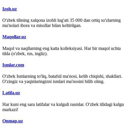
Izoh.uz
O'zbek tilining xalqona izohli lug'ati 35 000 dan ortiq so'zlarning
ma'nolari ibora va misollar bilan keltirilgan.
Maqollar.uz
Maqol va naqllarning eng katta kolleksiyasi. Har bir maqol uchta
tilda (o'zbek, rus, ingliz).
Ismlar.com
O'zbek Ismlarning to'liq, batafsil ma'nosi, kelib chiqishi, shakllari.
O'zingiz va yaqinlaringizni ismlari ma'nosini bilib oling.
Latifa.uz
Har kuni eng sara latifalar va kulguli rasmlar. O'zbek tilidagi kulgu
markazi!
Onmap.uz