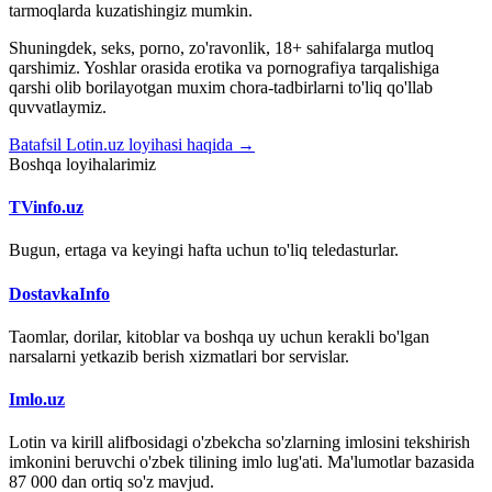
tarmoqlarda kuzatishingiz mumkin.
Shuningdek, seks, porno, zo'ravonlik, 18+ sahifalarga mutloq
qarshimiz. Yoshlar orasida erotika va pornografiya tarqalishiga
qarshi olib borilayotgan muxim chora-tadbirlarni to'liq qo'llab
quvvatlaymiz.
Batafsil Lotin.uz loyihasi haqida →
Boshqa loyihalarimiz
TVinfo.uz
Bugun, ertaga va keyingi hafta uchun to'liq teledasturlar.
DostavkaInfo
Taomlar, dorilar, kitoblar va boshqa uy uchun kerakli bo'lgan
narsalarni yetkazib berish xizmatlari bor servislar.
Imlo.uz
Lotin va kirill alifbosidagi o'zbekcha so'zlarning imlosini tekshirish
imkonini beruvchi o'zbek tilining imlo lug'ati. Ma'lumotlar bazasida
87 000 dan ortiq so'z mavjud.