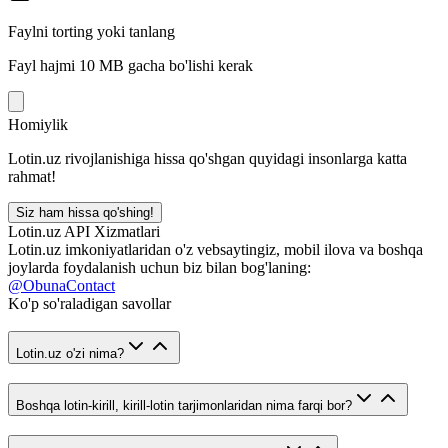
Faylni torting yoki tanlang
Fayl hajmi 10 MB gacha bo'lishi kerak
Homiylik
Lotin.uz rivojlanishiga hissa qo'shgan quyidagi insonlarga katta
rahmat!
Siz ham hissa qo'shing!
Lotin.uz API Xizmatlari
Lotin.uz imkoniyatlaridan o'z vebsaytingiz, mobil ilova va boshqa
joylarda foydalanish uchun biz bilan bog'laning:
@ObunaContact
Ko'p so'raladigan savollar
Lotin.uz o'zi nima?
Boshqa lotin-kirill, kirill-lotin tarjimonlaridan nima farqi bor?