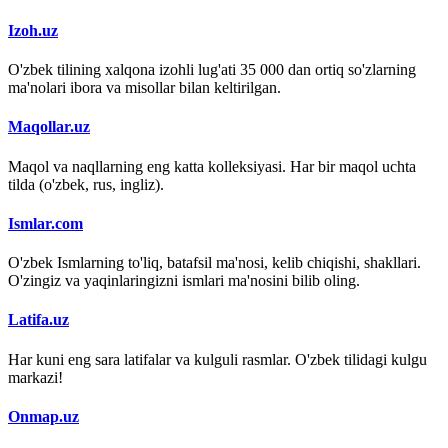
Izoh.uz
O'zbek tilining xalqona izohli lug'ati 35 000 dan ortiq so'zlarning
ma'nolari ibora va misollar bilan keltirilgan.
Maqollar.uz
Maqol va naqllarning eng katta kolleksiyasi. Har bir maqol uchta
tilda (o'zbek, rus, ingliz).
Ismlar.com
O'zbek Ismlarning to'liq, batafsil ma'nosi, kelib chiqishi, shakllari.
O'zingiz va yaqinlaringizni ismlari ma'nosini bilib oling.
Latifa.uz
Har kuni eng sara latifalar va kulguli rasmlar. O'zbek tilidagi kulgu
markazi!
Onmap.uz