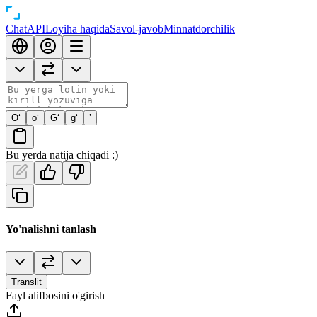
Chat
API
Loyiha haqida
Savol-javob
Minnatdorchilik
O‘
o‘
G‘
g‘
’
Bu yerda natija chiqadi :)
Yo'nalishni tanlash
Translit
Fayl alifbosini o'girish