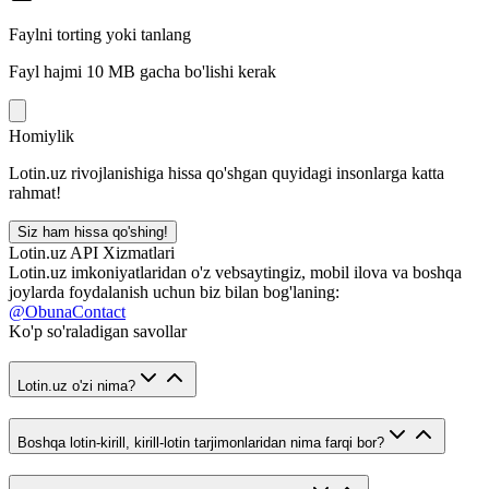
Faylni torting yoki tanlang
Fayl hajmi 10 MB gacha bo'lishi kerak
Homiylik
Lotin.uz rivojlanishiga hissa qo'shgan quyidagi insonlarga katta
rahmat!
Siz ham hissa qo'shing!
Lotin.uz API Xizmatlari
Lotin.uz imkoniyatlaridan o'z vebsaytingiz, mobil ilova va boshqa
joylarda foydalanish uchun biz bilan bog'laning:
@ObunaContact
Ko'p so'raladigan savollar
Lotin.uz o'zi nima?
Boshqa lotin-kirill, kirill-lotin tarjimonlaridan nima farqi bor?