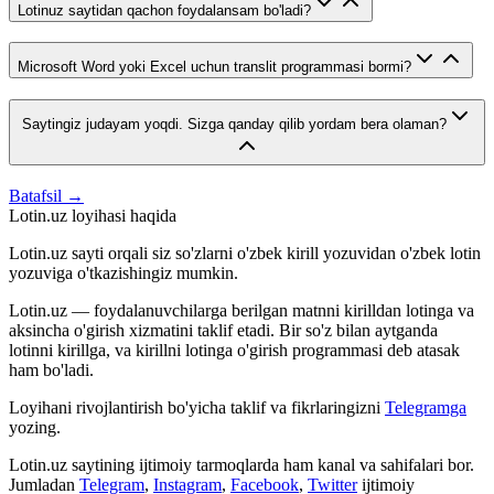
Lotinuz saytidan qachon foydalansam bo'ladi?
Microsoft Word yoki Excel uchun translit programmasi bormi?
Saytingiz judayam yoqdi. Sizga qanday qilib yordam bera olaman?
Batafsil →
Lotin.uz loyihasi haqida
Lotin.uz sayti orqali siz so'zlarni o'zbek kirill yozuvidan o'zbek lotin
yozuviga o'tkazishingiz mumkin.
Lotin.uz — foydalanuvchilarga berilgan matnni kirilldan lotinga va
aksincha o'girish xizmatini taklif etadi. Bir so'z bilan aytganda
lotinni kirillga, va kirillni lotinga o'girish programmasi deb atasak
ham bo'ladi.
Loyihani rivojlantirish bo'yicha taklif va fikrlaringizni
Telegramga
yozing.
Lotin.uz saytining ijtimoiy tarmoqlarda ham kanal va sahifalari bor.
Jumladan
Telegram
,
Instagram
,
Facebook
,
Twitter
ijtimoiy