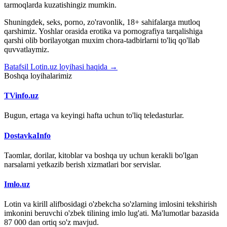
tarmoqlarda kuzatishingiz mumkin.
Shuningdek, seks, porno, zo'ravonlik, 18+ sahifalarga mutloq
qarshimiz. Yoshlar orasida erotika va pornografiya tarqalishiga
qarshi olib borilayotgan muxim chora-tadbirlarni to'liq qo'llab
quvvatlaymiz.
Batafsil Lotin.uz loyihasi haqida →
Boshqa loyihalarimiz
TVinfo.uz
Bugun, ertaga va keyingi hafta uchun to'liq teledasturlar.
DostavkaInfo
Taomlar, dorilar, kitoblar va boshqa uy uchun kerakli bo'lgan
narsalarni yetkazib berish xizmatlari bor servislar.
Imlo.uz
Lotin va kirill alifbosidagi o'zbekcha so'zlarning imlosini tekshirish
imkonini beruvchi o'zbek tilining imlo lug'ati. Ma'lumotlar bazasida
87 000 dan ortiq so'z mavjud.