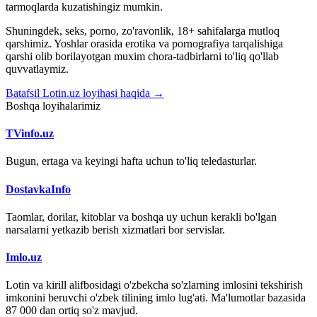
tarmoqlarda kuzatishingiz mumkin.
Shuningdek, seks, porno, zo'ravonlik, 18+ sahifalarga mutloq
qarshimiz. Yoshlar orasida erotika va pornografiya tarqalishiga
qarshi olib borilayotgan muxim chora-tadbirlarni to'liq qo'llab
quvvatlaymiz.
Batafsil Lotin.uz loyihasi haqida →
Boshqa loyihalarimiz
TVinfo.uz
Bugun, ertaga va keyingi hafta uchun to'liq teledasturlar.
DostavkaInfo
Taomlar, dorilar, kitoblar va boshqa uy uchun kerakli bo'lgan
narsalarni yetkazib berish xizmatlari bor servislar.
Imlo.uz
Lotin va kirill alifbosidagi o'zbekcha so'zlarning imlosini tekshirish
imkonini beruvchi o'zbek tilining imlo lug'ati. Ma'lumotlar bazasida
87 000 dan ortiq so'z mavjud.