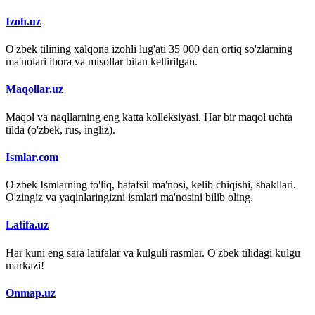
Izoh.uz
O'zbek tilining xalqona izohli lug'ati 35 000 dan ortiq so'zlarning
ma'nolari ibora va misollar bilan keltirilgan.
Maqollar.uz
Maqol va naqllarning eng katta kolleksiyasi. Har bir maqol uchta
tilda (o'zbek, rus, ingliz).
Ismlar.com
O'zbek Ismlarning to'liq, batafsil ma'nosi, kelib chiqishi, shakllari.
O'zingiz va yaqinlaringizni ismlari ma'nosini bilib oling.
Latifa.uz
Har kuni eng sara latifalar va kulguli rasmlar. O'zbek tilidagi kulgu
markazi!
Onmap.uz