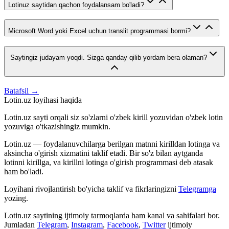
Lotinuz saytidan qachon foydalansam bo'ladi?
Microsoft Word yoki Excel uchun translit programmasi bormi?
Saytingiz judayam yoqdi. Sizga qanday qilib yordam bera olaman?
Batafsil →
Lotin.uz loyihasi haqida
Lotin.uz sayti orqali siz so'zlarni o'zbek kirill yozuvidan o'zbek lotin
yozuviga o'tkazishingiz mumkin.
Lotin.uz — foydalanuvchilarga berilgan matnni kirilldan lotinga va
aksincha o'girish xizmatini taklif etadi. Bir so'z bilan aytganda
lotinni kirillga, va kirillni lotinga o'girish programmasi deb atasak
ham bo'ladi.
Loyihani rivojlantirish bo'yicha taklif va fikrlaringizni
Telegramga
yozing.
Lotin.uz saytining ijtimoiy tarmoqlarda ham kanal va sahifalari bor.
Jumladan
Telegram
,
Instagram
,
Facebook
,
Twitter
ijtimoiy