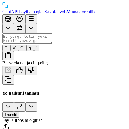
Chat
API
Loyiha haqida
Savol-javob
Minnatdorchilik
O‘
o‘
G‘
g‘
’
Bu yerda natija chiqadi :)
Yo'nalishni tanlash
Translit
Fayl alifbosini o'girish