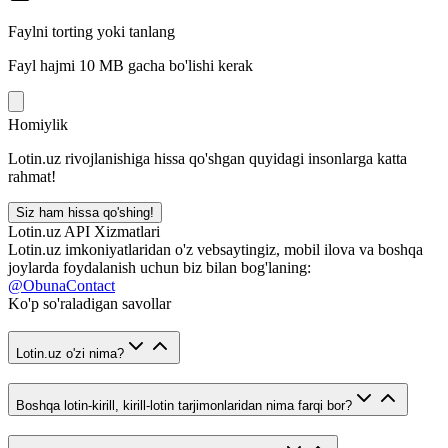
Faylni torting yoki tanlang
Fayl hajmi 10 MB gacha bo'lishi kerak
Homiylik
Lotin.uz rivojlanishiga hissa qo'shgan quyidagi insonlarga katta
rahmat!
Siz ham hissa qo'shing!
Lotin.uz API Xizmatlari
Lotin.uz imkoniyatlaridan o'z vebsaytingiz, mobil ilova va boshqa
joylarda foydalanish uchun biz bilan bog'laning:
@ObunaContact
Ko'p so'raladigan savollar
Lotin.uz o'zi nima?
Boshqa lotin-kirill, kirill-lotin tarjimonlaridan nima farqi bor?