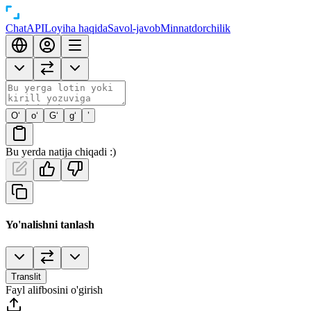
Chat
API
Loyiha haqida
Savol-javob
Minnatdorchilik
O‘
o‘
G‘
g‘
’
Bu yerda natija chiqadi :)
Yo'nalishni tanlash
Translit
Fayl alifbosini o'girish