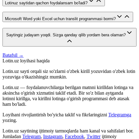
Lotinuz saytidan qachon foydalansam bo'ladi?
Microsoft Word yoki Excel uchun translit programmasi bormi?
Saytingiz judayam yoqdi. Sizga qanday qilib yordam bera olaman?
Batafsil →
Lotin.uz loyihasi haqida
Lotin.uz sayti orqali siz so'zlarni o'zbek kirill yozuvidan o'zbek lotin
yozuviga o'tkazishingiz mumkin.
Lotin.uz — foydalanuvchilarga berilgan matnni kirilldan lotinga va
aksincha o'girish xizmatini taklif etadi. Bir so'z bilan aytganda
lotinni kirillga, va kirillni lotinga o'girish programmasi deb atasak
ham bo'ladi.
Loyihani rivojlantirish bo'yicha taklif va fikrlaringizni
Telegramga
yozing.
Lotin.uz saytining ijtimoiy tarmoqlarda ham kanal va sahifalari bor.
Jumladan
Telegram
,
Instagram
,
Facebook
,
Twitter
ijtimoiy