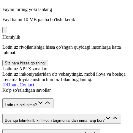
Faylni torting yoki tanlang
Fayl hajmi 10 MB gacha bo'lishi kerak
Homiylik
Lotin.uz rivojlanishiga hissa qo'shgan quyidagi insonlarga katta
rahmat!
Siz ham hissa qo'shing!
Lotin.uz API Xizmatlari
Lotin.uz imkoniyatlaridan o'z vebsaytingiz, mobil ilova va boshqa
joylarda foydalanish uchun biz bilan bog'laning:
@ObunaContact
Ko'p so'raladigan savollar
Lotin.uz o'zi nima?
Boshqa lotin-kirill, kirill-lotin tarjimonlaridan nima farqi bor?