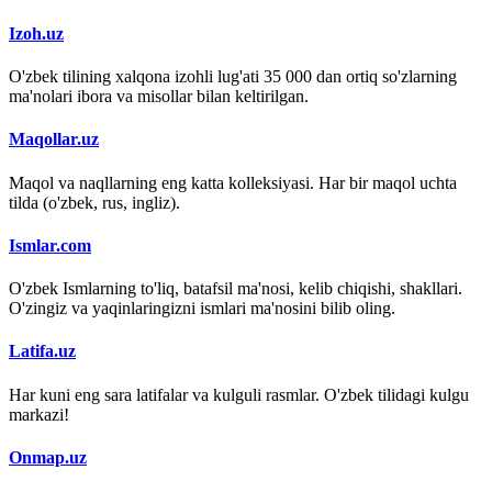
Izoh.uz
O'zbek tilining xalqona izohli lug'ati 35 000 dan ortiq so'zlarning
ma'nolari ibora va misollar bilan keltirilgan.
Maqollar.uz
Maqol va naqllarning eng katta kolleksiyasi. Har bir maqol uchta
tilda (o'zbek, rus, ingliz).
Ismlar.com
O'zbek Ismlarning to'liq, batafsil ma'nosi, kelib chiqishi, shakllari.
O'zingiz va yaqinlaringizni ismlari ma'nosini bilib oling.
Latifa.uz
Har kuni eng sara latifalar va kulguli rasmlar. O'zbek tilidagi kulgu
markazi!
Onmap.uz