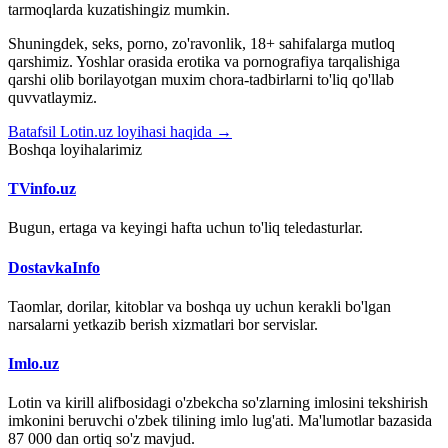
tarmoqlarda kuzatishingiz mumkin.
Shuningdek, seks, porno, zo'ravonlik, 18+ sahifalarga mutloq
qarshimiz. Yoshlar orasida erotika va pornografiya tarqalishiga
qarshi olib borilayotgan muxim chora-tadbirlarni to'liq qo'llab
quvvatlaymiz.
Batafsil Lotin.uz loyihasi haqida →
Boshqa loyihalarimiz
TVinfo.uz
Bugun, ertaga va keyingi hafta uchun to'liq teledasturlar.
DostavkaInfo
Taomlar, dorilar, kitoblar va boshqa uy uchun kerakli bo'lgan
narsalarni yetkazib berish xizmatlari bor servislar.
Imlo.uz
Lotin va kirill alifbosidagi o'zbekcha so'zlarning imlosini tekshirish
imkonini beruvchi o'zbek tilining imlo lug'ati. Ma'lumotlar bazasida
87 000 dan ortiq so'z mavjud.