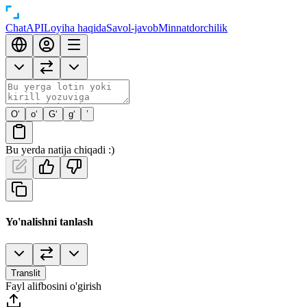
Chat
API
Loyiha haqida
Savol-javob
Minnatdorchilik
O‘
o‘
G‘
g‘
’
Bu yerda natija chiqadi :)
Yo'nalishni tanlash
Translit
Fayl alifbosini o'girish