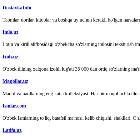
DostavkaInfo
Taomlar, dorilar, kitoblar va boshqa uy uchun kerakli bo'lgan narsalarn
Imlo.uz
Lotin va kirill alifbosidagi o'zbekcha so'zlarning imlosini tekshirish 
Izoh.uz
O'zbek tilining xalqona izohli lug'ati 35 000 dan ortiq so'zlarning ma'no
Maqollar.uz
Maqol va naqllarning eng katta kolleksiyasi. Har bir maqol uchta tilda (
Ismlar.com
O'zbek Ismlarning to'liq, batafsil ma'nosi, kelib chiqishi, shakllari. O'
Latifa.uz