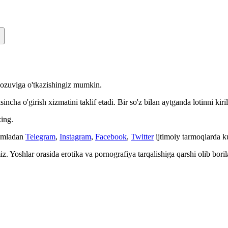
n yozuviga o'tkazishingiz mumkin.
cha o'girish xizmatini taklif etadi. Bir so'z bilan aytganda lotinni kiri
ing.
Jumladan
Telegram
,
Instagram
,
Facebook
,
Twitter
ijtimoiy tarmoqlarda 
. Yoshlar orasida erotika va pornografiya tarqalishiga qarshi olib bori