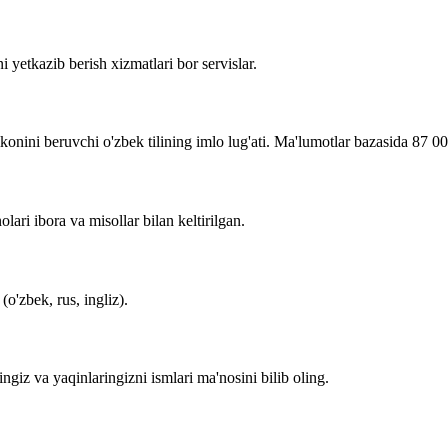
i yetkazib berish xizmatlari bor servislar.
imkonini beruvchi o'zbek tilining imlo lug'ati. Ma'lumotlar bazasida 87 0
lari ibora va misollar bilan keltirilgan.
o'zbek, rus, ingliz).
zingiz va yaqinlaringizni ismlari ma'nosini bilib oling.