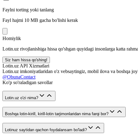
Faylni torting yoki tanlang
Fayl hajmi 10 MB gacha bo'lishi kerak
Homiylik
Lotin.uz rivojlanishiga hissa qo'shgan quyidagi insonlarga katta rahma
Siz ham hissa qo'shing!
Lotin.uz API Xizmatlari
Lotin.uz imkoniyatlaridan o'z vebsaytingiz, mobil ilova va boshqa joy
@ObunaContact
Ko'p so'raladigan savollar
Lotin.uz o'zi nima?
Boshqa lotin-kirill, kirill-lotin tarjimonlaridan nima farqi bor?
Lotinuz saytidan qachon foydalansam bo'ladi?