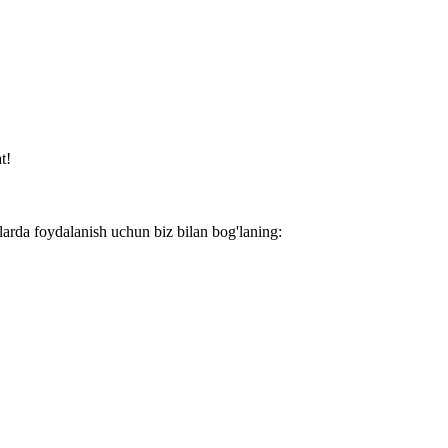
t!
larda foydalanish uchun biz bilan bog'laning: