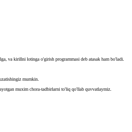
llga, va kirillni lotinga o'girish programmasi deb atasak ham bo'ladi.
kuzatishingiz mumkin.
layotgan muxim chora-tadbirlarni to'liq qo'llab quvvatlaymiz.