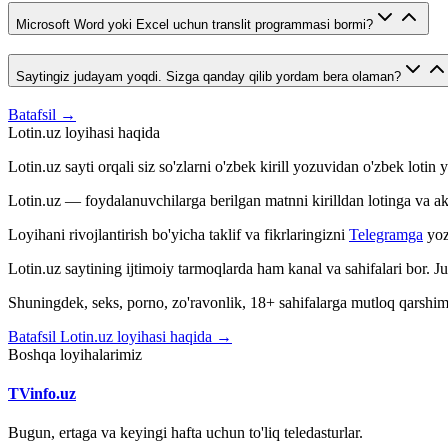
Microsoft Word yoki Excel uchun translit programmasi bormi?
Saytingiz judayam yoqdi. Sizga qanday qilib yordam bera olaman?
Batafsil →
Lotin.uz loyihasi haqida
Lotin.uz sayti orqali siz so'zlarni o'zbek kirill yozuvidan o'zbek loti
Lotin.uz — foydalanuvchilarga berilgan matnni kirilldan lotinga va aksin
Loyihani rivojlantirish bo'yicha taklif va fikrlaringizni
Telegramga
yoz
Lotin.uz saytining ijtimoiy tarmoqlarda ham kanal va sahifalari bor. 
Shuningdek, seks, porno, zo'ravonlik, 18+ sahifalarga mutloq qarshimiz
Batafsil Lotin.uz loyihasi haqida →
Boshqa loyihalarimiz
TVinfo.uz
Bugun, ertaga va keyingi hafta uchun to'liq teledasturlar.