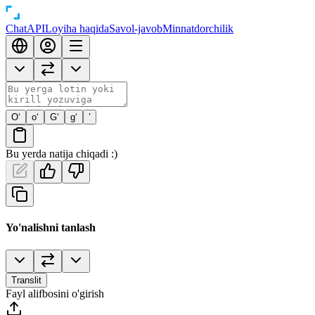
Chat
API
Loyiha haqida
Savol-javob
Minnatdorchilik
O‘
o‘
G‘
g‘
’
Bu yerda natija chiqadi :)
Yo'nalishni tanlash
Translit
Fayl alifbosini o'girish