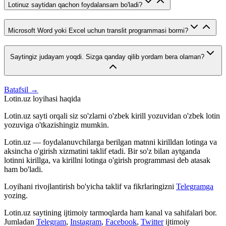
Lotinuz saytidan qachon foydalansam bo'ladi?
Microsoft Word yoki Excel uchun translit programmasi bormi?
Saytingiz judayam yoqdi. Sizga qanday qilib yordam bera olaman?
Batafsil →
Lotin.uz loyihasi haqida
Lotin.uz sayti orqali siz so'zlarni o'zbek kirill yozuvidan o'zbek lotin
yozuviga o'tkazishingiz mumkin.
Lotin.uz — foydalanuvchilarga berilgan matnni kirilldan lotinga va
aksincha o'girish xizmatini taklif etadi. Bir so'z bilan aytganda
lotinni kirillga, va kirillni lotinga o'girish programmasi deb atasak
ham bo'ladi.
Loyihani rivojlantirish bo'yicha taklif va fikrlaringizni
Telegramga
yozing.
Lotin.uz saytining ijtimoiy tarmoqlarda ham kanal va sahifalari bor.
Jumladan
Telegram
,
Instagram
,
Facebook
,
Twitter
ijtimoiy