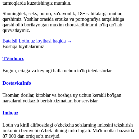
tarmoqlarda kuzatishingiz mumkin.
Shuningdek, seks, porno, zo'ravonlik, 18+ sahifalarga mutloq
qarshimiz. Yoshlar orasida erotika va pornografiya tarqalishiga
qarshi olib borilayotgan muxim chora-tadbirlarni to'liq qo'llab
quvvatlaymiz.
Batafsil Lotin.uz loyihasi haqida →
Boshqa loyihalarimiz
TVinfo.uz
Bugun, ertaga va keyingi hafta uchun to'liq teledasturlar.
DostavkaInfo
Taomlar, dorilar, kitoblar va boshqa uy uchun kerakli bo'lgan
narsalarni yetkazib berish xizmatlari bor servislar.
Imlo.uz
Lotin va kirill alifbosidagi o'zbekcha so'zlarning imlosini tekshirish
imkonini beruvchi o'zbek tilining imlo lug'ati. Ma'lumotlar bazasida
87 000 dan ortiq so'z mavjud.