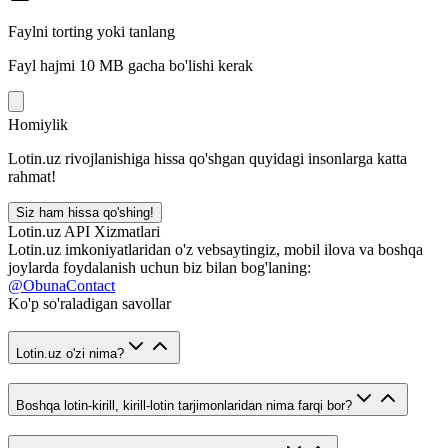
Faylni torting yoki tanlang
Fayl hajmi 10 MB gacha bo'lishi kerak
Homiylik
Lotin.uz rivojlanishiga hissa qo'shgan quyidagi insonlarga katta
rahmat!
Siz ham hissa qo'shing!
Lotin.uz API Xizmatlari
Lotin.uz imkoniyatlaridan o'z vebsaytingiz, mobil ilova va boshqa
joylarda foydalanish uchun biz bilan bog'laning:
@ObunaContact
Ko'p so'raladigan savollar
Lotin.uz o'zi nima?
Boshqa lotin-kirill, kirill-lotin tarjimonlaridan nima farqi bor?