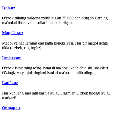
Izoh.uz
O'zbek tilining xalqona izohli lug'ati 35 000 dan ortiq so'zlarning
ma'nolari ibora va misollar bilan keltirilgan.
Maqollar.uz
Maqol va naqllarning eng katta kolleksiyasi. Har bir maqol uchta
tilda (o'zbek, rus, ingliz).
Ismlar.com
O'zbek Ismlarning to'liq, batafsil ma'nosi, kelib chiqishi, shakllari.
O'zingiz va yaqinlaringizni ismlari ma'nosini bilib oling.
Latifa.uz
Har kuni eng sara latifalar va kulguli rasmlar. O'zbek tilidagi kulgu
markazi!
Onmap.uz