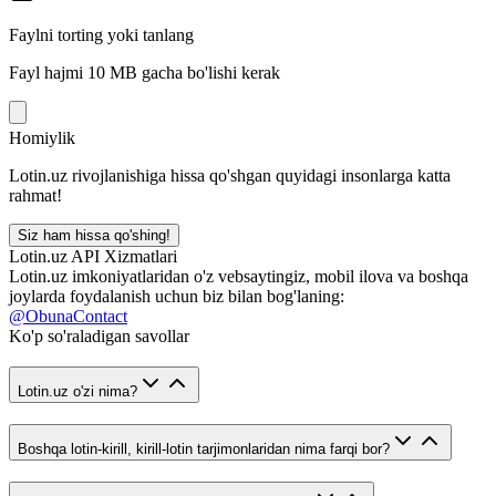
Faylni torting yoki tanlang
Fayl hajmi 10 MB gacha bo'lishi kerak
Homiylik
Lotin.uz rivojlanishiga hissa qo'shgan quyidagi insonlarga katta
rahmat!
Siz ham hissa qo'shing!
Lotin.uz API Xizmatlari
Lotin.uz imkoniyatlaridan o'z vebsaytingiz, mobil ilova va boshqa
joylarda foydalanish uchun biz bilan bog'laning:
@ObunaContact
Ko'p so'raladigan savollar
Lotin.uz o'zi nima?
Boshqa lotin-kirill, kirill-lotin tarjimonlaridan nima farqi bor?