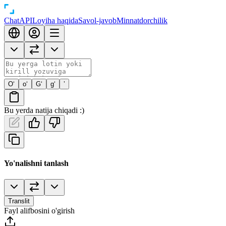
Chat
API
Loyiha haqida
Savol-javob
Minnatdorchilik
O‘
o‘
G‘
g‘
’
Bu yerda natija chiqadi :)
Yo'nalishni tanlash
Translit
Fayl alifbosini o'girish