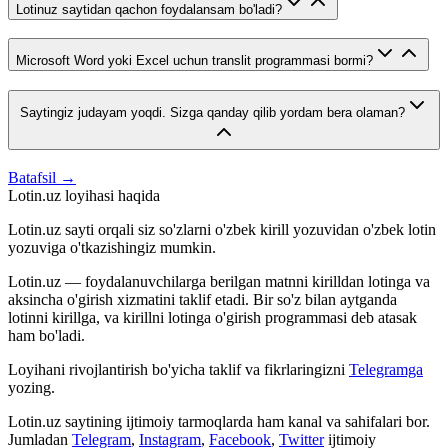
Lotinuz saytidan qachon foydalansam bo'ladi?
Microsoft Word yoki Excel uchun translit programmasi bormi?
Saytingiz judayam yoqdi. Sizga qanday qilib yordam bera olaman?
Batafsil →
Lotin.uz loyihasi haqida
Lotin.uz sayti orqali siz so'zlarni o'zbek kirill yozuvidan o'zbek lotin
yozuviga o'tkazishingiz mumkin.
Lotin.uz — foydalanuvchilarga berilgan matnni kirilldan lotinga va
aksincha o'girish xizmatini taklif etadi. Bir so'z bilan aytganda
lotinni kirillga, va kirillni lotinga o'girish programmasi deb atasak
ham bo'ladi.
Loyihani rivojlantirish bo'yicha taklif va fikrlaringizni
Telegramga
yozing.
Lotin.uz saytining ijtimoiy tarmoqlarda ham kanal va sahifalari bor.
Jumladan
Telegram
,
Instagram
,
Facebook
,
Twitter
ijtimoiy