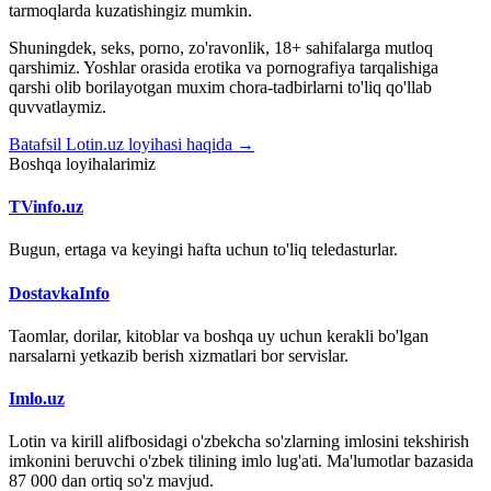
tarmoqlarda kuzatishingiz mumkin.
Shuningdek, seks, porno, zo'ravonlik, 18+ sahifalarga mutloq
qarshimiz. Yoshlar orasida erotika va pornografiya tarqalishiga
qarshi olib borilayotgan muxim chora-tadbirlarni to'liq qo'llab
quvvatlaymiz.
Batafsil Lotin.uz loyihasi haqida →
Boshqa loyihalarimiz
TVinfo.uz
Bugun, ertaga va keyingi hafta uchun to'liq teledasturlar.
DostavkaInfo
Taomlar, dorilar, kitoblar va boshqa uy uchun kerakli bo'lgan
narsalarni yetkazib berish xizmatlari bor servislar.
Imlo.uz
Lotin va kirill alifbosidagi o'zbekcha so'zlarning imlosini tekshirish
imkonini beruvchi o'zbek tilining imlo lug'ati. Ma'lumotlar bazasida
87 000 dan ortiq so'z mavjud.