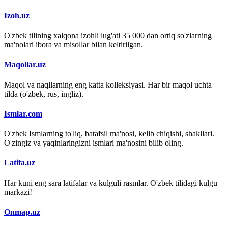
Izoh.uz
O'zbek tilining xalqona izohli lug'ati 35 000 dan ortiq so'zlarning
ma'nolari ibora va misollar bilan keltirilgan.
Maqollar.uz
Maqol va naqllarning eng katta kolleksiyasi. Har bir maqol uchta
tilda (o'zbek, rus, ingliz).
Ismlar.com
O'zbek Ismlarning to'liq, batafsil ma'nosi, kelib chiqishi, shakllari.
O'zingiz va yaqinlaringizni ismlari ma'nosini bilib oling.
Latifa.uz
Har kuni eng sara latifalar va kulguli rasmlar. O'zbek tilidagi kulgu
markazi!
Onmap.uz