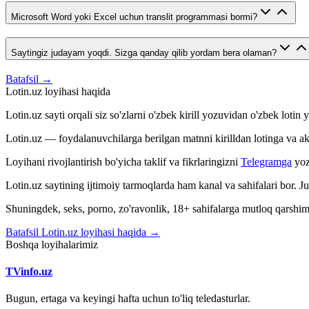
Microsoft Word yoki Excel uchun translit programmasi bormi?
Saytingiz judayam yoqdi. Sizga qanday qilib yordam bera olaman?
Batafsil →
Lotin.uz loyihasi haqida
Lotin.uz sayti orqali siz so'zlarni o'zbek kirill yozuvidan o'zbek loti
Lotin.uz — foydalanuvchilarga berilgan matnni kirilldan lotinga va aksin
Loyihani rivojlantirish bo'yicha taklif va fikrlaringizni
Telegramga
yoz
Lotin.uz saytining ijtimoiy tarmoqlarda ham kanal va sahifalari bor. 
Shuningdek, seks, porno, zo'ravonlik, 18+ sahifalarga mutloq qarshimiz
Batafsil Lotin.uz loyihasi haqida →
Boshqa loyihalarimiz
TVinfo.uz
Bugun, ertaga va keyingi hafta uchun to'liq teledasturlar.