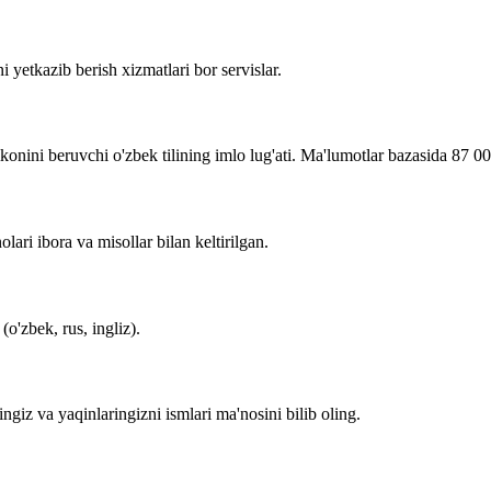
i yetkazib berish xizmatlari bor servislar.
imkonini beruvchi o'zbek tilining imlo lug'ati. Ma'lumotlar bazasida 87 0
lari ibora va misollar bilan keltirilgan.
o'zbek, rus, ingliz).
zingiz va yaqinlaringizni ismlari ma'nosini bilib oling.