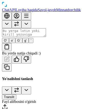
Chat
API
Loyiha haqida
Savol-javob
Minnatdorchilik
O‘
o‘
G‘
g‘
’
Bu yerda natija chiqadi :)
Yo'nalishni tanlash
Translit
Fayl alifbosini o'girish