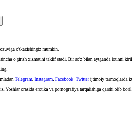
n yozuviga o'tkazishingiz mumkin.
cha o'girish xizmatini taklif etadi. Bir so'z bilan aytganda lotinni kiri
ing.
Jumladan
Telegram
,
Instagram
,
Facebook
,
Twitter
ijtimoiy tarmoqlarda 
. Yoshlar orasida erotika va pornografiya tarqalishiga qarshi olib bori