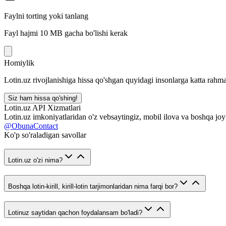
Faylni torting yoki tanlang
Fayl hajmi 10 MB gacha bo'lishi kerak
Homiylik
Lotin.uz rivojlanishiga hissa qo'shgan quyidagi insonlarga katta rahma
Siz ham hissa qo'shing!
Lotin.uz API Xizmatlari
Lotin.uz imkoniyatlaridan o'z vebsaytingiz, mobil ilova va boshqa joy
@ObunaContact
Ko'p so'raladigan savollar
Lotin.uz o'zi nima?
Boshqa lotin-kirill, kirill-lotin tarjimonlaridan nima farqi bor?
Lotinuz saytidan qachon foydalansam bo'ladi?