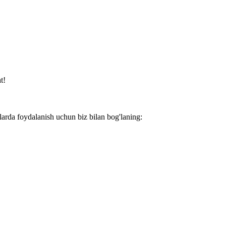
t!
larda foydalanish uchun biz bilan bog'laning: