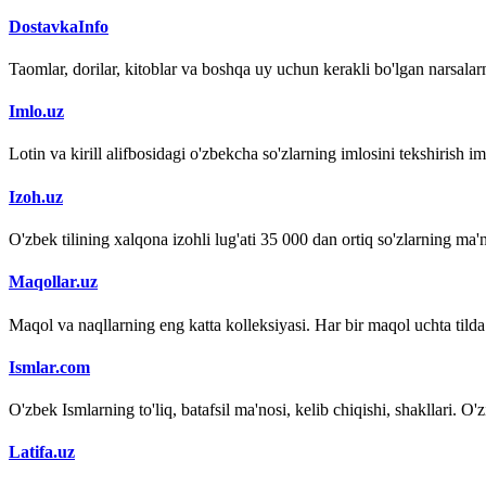
DostavkaInfo
Taomlar, dorilar, kitoblar va boshqa uy uchun kerakli bo'lgan narsalarn
Imlo.uz
Lotin va kirill alifbosidagi o'zbekcha so'zlarning imlosini tekshirish 
Izoh.uz
O'zbek tilining xalqona izohli lug'ati 35 000 dan ortiq so'zlarning ma'no
Maqollar.uz
Maqol va naqllarning eng katta kolleksiyasi. Har bir maqol uchta tilda (
Ismlar.com
O'zbek Ismlarning to'liq, batafsil ma'nosi, kelib chiqishi, shakllari. O'
Latifa.uz