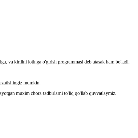
llga, va kirillni lotinga o'girish programmasi deb atasak ham bo'ladi.
kuzatishingiz mumkin.
layotgan muxim chora-tadbirlarni to'liq qo'llab quvvatlaymiz.