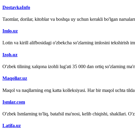
DostavkaInfo
Taomlar, dorilar, kitoblar va boshqa uy uchun kerakli bo'lgan narsalarn
Imlo.uz
Lotin va kirill alifbosidagi o'zbekcha so'zlarning imlosini tekshirish 
Izoh.uz
O'zbek tilining xalqona izohli lug'ati 35 000 dan ortiq so'zlarning ma'no
Maqollar.uz
Maqol va naqllarning eng katta kolleksiyasi. Har bir maqol uchta tilda (
Ismlar.com
O'zbek Ismlarning to'liq, batafsil ma'nosi, kelib chiqishi, shakllari. O'
Latifa.uz