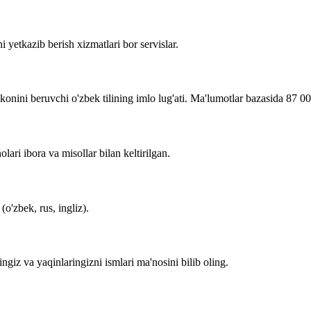
i yetkazib berish xizmatlari bor servislar.
imkonini beruvchi o'zbek tilining imlo lug'ati. Ma'lumotlar bazasida 87 0
lari ibora va misollar bilan keltirilgan.
o'zbek, rus, ingliz).
zingiz va yaqinlaringizni ismlari ma'nosini bilib oling.