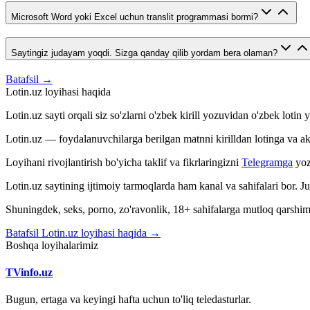
Microsoft Word yoki Excel uchun translit programmasi bormi?
Saytingiz judayam yoqdi. Sizga qanday qilib yordam bera olaman?
Batafsil →
Lotin.uz loyihasi haqida
Lotin.uz sayti orqali siz so'zlarni o'zbek kirill yozuvidan o'zbek loti
Lotin.uz — foydalanuvchilarga berilgan matnni kirilldan lotinga va aksin
Loyihani rivojlantirish bo'yicha taklif va fikrlaringizni
Telegramga
yoz
Lotin.uz saytining ijtimoiy tarmoqlarda ham kanal va sahifalari bor. 
Shuningdek, seks, porno, zo'ravonlik, 18+ sahifalarga mutloq qarshimiz
Batafsil Lotin.uz loyihasi haqida →
Boshqa loyihalarimiz
TVinfo.uz
Bugun, ertaga va keyingi hafta uchun to'liq teledasturlar.