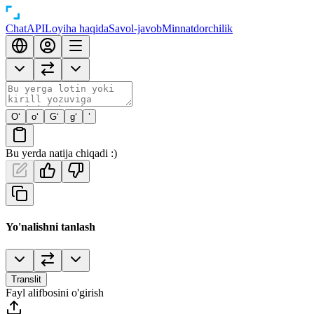
Chat
API
Loyiha haqida
Savol-javob
Minnatdorchilik
O‘
o‘
G‘
g‘
’
Bu yerda natija chiqadi :)
Yo'nalishni tanlash
Translit
Fayl alifbosini o'girish