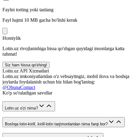
Faylni torting yoki tanlang
Fayl hajmi 10 MB gacha bo'lishi kerak
Homiylik
Lotin.uz rivojlanishiga hissa qo'shgan quyidagi insonlarga katta
rahmat!
Siz ham hissa qo'shing!
Lotin.uz API Xizmatlari
Lotin.uz imkoniyatlaridan o'z vebsaytingiz, mobil ilova va boshqa
joylarda foydalanish uchun biz bilan bog'laning:
@ObunaContact
Ko'p so'raladigan savollar
Lotin.uz o'zi nima?
Boshqa lotin-kirill, kirill-lotin tarjimonlaridan nima farqi bor?