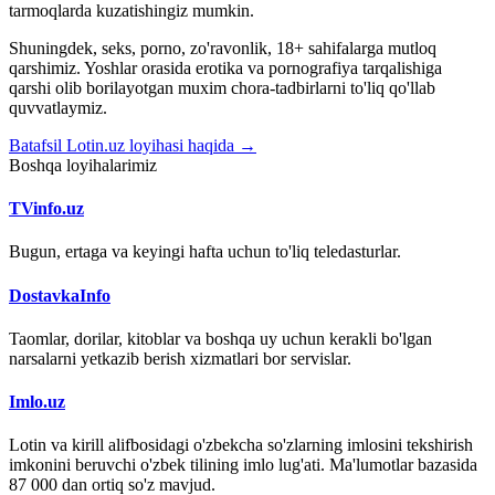
tarmoqlarda kuzatishingiz mumkin.
Shuningdek, seks, porno, zo'ravonlik, 18+ sahifalarga mutloq
qarshimiz. Yoshlar orasida erotika va pornografiya tarqalishiga
qarshi olib borilayotgan muxim chora-tadbirlarni to'liq qo'llab
quvvatlaymiz.
Batafsil Lotin.uz loyihasi haqida →
Boshqa loyihalarimiz
TVinfo.uz
Bugun, ertaga va keyingi hafta uchun to'liq teledasturlar.
DostavkaInfo
Taomlar, dorilar, kitoblar va boshqa uy uchun kerakli bo'lgan
narsalarni yetkazib berish xizmatlari bor servislar.
Imlo.uz
Lotin va kirill alifbosidagi o'zbekcha so'zlarning imlosini tekshirish
imkonini beruvchi o'zbek tilining imlo lug'ati. Ma'lumotlar bazasida
87 000 dan ortiq so'z mavjud.