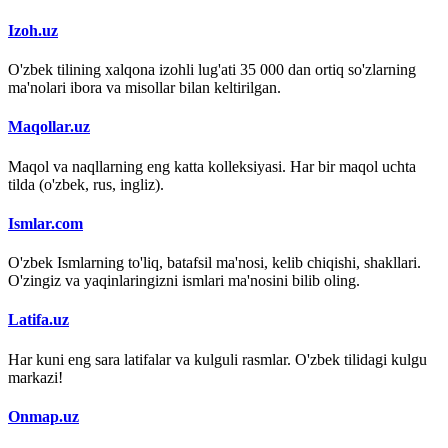
Izoh.uz
O'zbek tilining xalqona izohli lug'ati 35 000 dan ortiq so'zlarning
ma'nolari ibora va misollar bilan keltirilgan.
Maqollar.uz
Maqol va naqllarning eng katta kolleksiyasi. Har bir maqol uchta
tilda (o'zbek, rus, ingliz).
Ismlar.com
O'zbek Ismlarning to'liq, batafsil ma'nosi, kelib chiqishi, shakllari.
O'zingiz va yaqinlaringizni ismlari ma'nosini bilib oling.
Latifa.uz
Har kuni eng sara latifalar va kulguli rasmlar. O'zbek tilidagi kulgu
markazi!
Onmap.uz