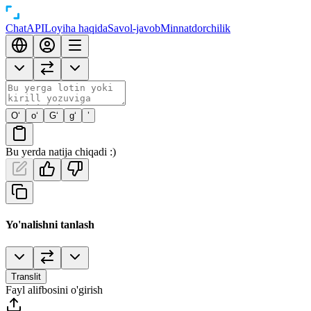
Chat
API
Loyiha haqida
Savol-javob
Minnatdorchilik
O‘
o‘
G‘
g‘
’
Bu yerda natija chiqadi :)
Yo'nalishni tanlash
Translit
Fayl alifbosini o'girish