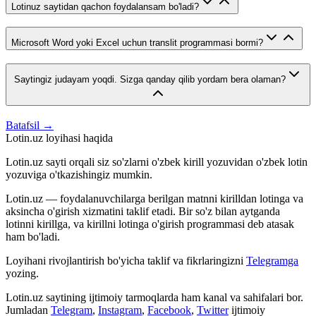
Lotinuz saytidan qachon foydalansam bo'ladi?
Microsoft Word yoki Excel uchun translit programmasi bormi?
Saytingiz judayam yoqdi. Sizga qanday qilib yordam bera olaman?
Batafsil →
Lotin.uz loyihasi haqida
Lotin.uz sayti orqali siz so'zlarni o'zbek kirill yozuvidan o'zbek lotin
yozuviga o'tkazishingiz mumkin.
Lotin.uz — foydalanuvchilarga berilgan matnni kirilldan lotinga va
aksincha o'girish xizmatini taklif etadi. Bir so'z bilan aytganda
lotinni kirillga, va kirillni lotinga o'girish programmasi deb atasak
ham bo'ladi.
Loyihani rivojlantirish bo'yicha taklif va fikrlaringizni
Telegramga
yozing.
Lotin.uz saytining ijtimoiy tarmoqlarda ham kanal va sahifalari bor.
Jumladan
Telegram
,
Instagram
,
Facebook
,
Twitter
ijtimoiy