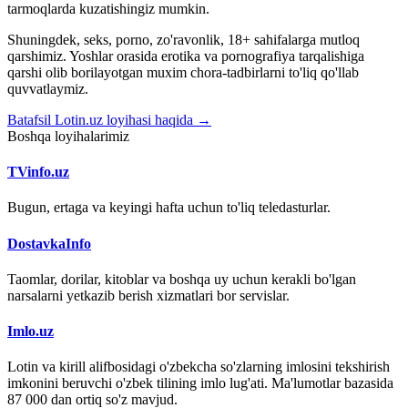
tarmoqlarda kuzatishingiz mumkin.
Shuningdek, seks, porno, zo'ravonlik, 18+ sahifalarga mutloq
qarshimiz. Yoshlar orasida erotika va pornografiya tarqalishiga
qarshi olib borilayotgan muxim chora-tadbirlarni to'liq qo'llab
quvvatlaymiz.
Batafsil Lotin.uz loyihasi haqida →
Boshqa loyihalarimiz
TVinfo.uz
Bugun, ertaga va keyingi hafta uchun to'liq teledasturlar.
DostavkaInfo
Taomlar, dorilar, kitoblar va boshqa uy uchun kerakli bo'lgan
narsalarni yetkazib berish xizmatlari bor servislar.
Imlo.uz
Lotin va kirill alifbosidagi o'zbekcha so'zlarning imlosini tekshirish
imkonini beruvchi o'zbek tilining imlo lug'ati. Ma'lumotlar bazasida
87 000 dan ortiq so'z mavjud.