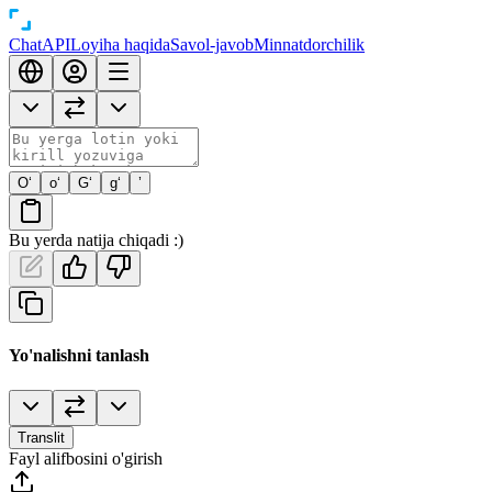
Chat
API
Loyiha haqida
Savol-javob
Minnatdorchilik
O‘
o‘
G‘
g‘
’
Bu yerda natija chiqadi :)
Yo'nalishni tanlash
Translit
Fayl alifbosini o'girish