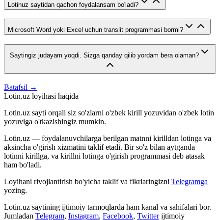
Lotinuz saytidan qachon foydalansam bo'ladi?
Microsoft Word yoki Excel uchun translit programmasi bormi?
Saytingiz judayam yoqdi. Sizga qanday qilib yordam bera olaman?
Batafsil →
Lotin.uz loyihasi haqida
Lotin.uz sayti orqali siz so'zlarni o'zbek kirill yozuvidan o'zbek lotin
yozuviga o'tkazishingiz mumkin.
Lotin.uz — foydalanuvchilarga berilgan matnni kirilldan lotinga va
aksincha o'girish xizmatini taklif etadi. Bir so'z bilan aytganda
lotinni kirillga, va kirillni lotinga o'girish programmasi deb atasak
ham bo'ladi.
Loyihani rivojlantirish bo'yicha taklif va fikrlaringizni
Telegramga
yozing.
Lotin.uz saytining ijtimoiy tarmoqlarda ham kanal va sahifalari bor.
Jumladan
Telegram
,
Instagram
,
Facebook
,
Twitter
ijtimoiy