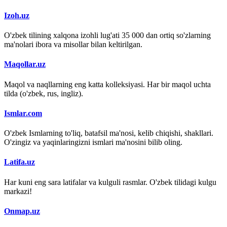
Izoh.uz
O'zbek tilining xalqona izohli lug'ati 35 000 dan ortiq so'zlarning
ma'nolari ibora va misollar bilan keltirilgan.
Maqollar.uz
Maqol va naqllarning eng katta kolleksiyasi. Har bir maqol uchta
tilda (o'zbek, rus, ingliz).
Ismlar.com
O'zbek Ismlarning to'liq, batafsil ma'nosi, kelib chiqishi, shakllari.
O'zingiz va yaqinlaringizni ismlari ma'nosini bilib oling.
Latifa.uz
Har kuni eng sara latifalar va kulguli rasmlar. O'zbek tilidagi kulgu
markazi!
Onmap.uz