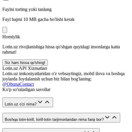
Faylni torting yoki tanlang
Fayl hajmi 10 MB gacha bo'lishi kerak
Homiylik
Lotin.uz rivojlanishiga hissa qo'shgan quyidagi insonlarga katta
rahmat!
Siz ham hissa qo'shing!
Lotin.uz API Xizmatlari
Lotin.uz imkoniyatlaridan o'z vebsaytingiz, mobil ilova va boshqa
joylarda foydalanish uchun biz bilan bog'laning:
@ObunaContact
Ko'p so'raladigan savollar
Lotin.uz o'zi nima?
Boshqa lotin-kirill, kirill-lotin tarjimonlaridan nima farqi bor?