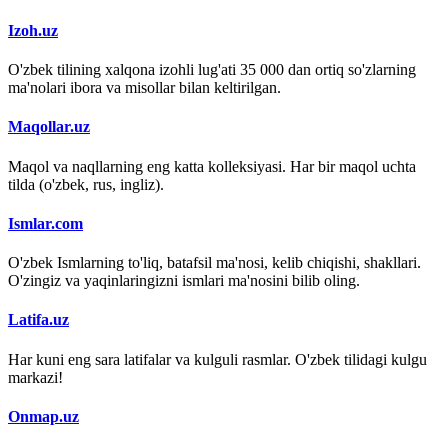
Izoh.uz
O'zbek tilining xalqona izohli lug'ati 35 000 dan ortiq so'zlarning
ma'nolari ibora va misollar bilan keltirilgan.
Maqollar.uz
Maqol va naqllarning eng katta kolleksiyasi. Har bir maqol uchta
tilda (o'zbek, rus, ingliz).
Ismlar.com
O'zbek Ismlarning to'liq, batafsil ma'nosi, kelib chiqishi, shakllari.
O'zingiz va yaqinlaringizni ismlari ma'nosini bilib oling.
Latifa.uz
Har kuni eng sara latifalar va kulguli rasmlar. O'zbek tilidagi kulgu
markazi!
Onmap.uz