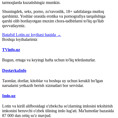
tarmoqlarda kuzatishingiz mumkin.
Shuningdek, seks, porno, zo'ravonlik, 18+ sahifalarga mutloq
qarshimiz. Yoshlar orasida erotika va pornografiya tarqalishiga
qarshi olib borilayotgan muxim chora-tadbirlarni to'liq qo'llab
quvvatlaymiz.
Batafsil Lotin.uz loyihasi haqida →
Boshqa loyihalarimiz
TVinfo.uz
Bugun, ertaga va keyingi hafta uchun to'liq teledasturlar.
DostavkaInfo
Taomlar, dorilar, kitoblar va boshqa uy uchun kerakli bo'lgan
narsalarni yetkazib berish xizmatlari bor servislar.
Imlo.uz
Lotin va kirill alifbosidagi o'zbekcha so'zlarning imlosini tekshirish
imkonini beruvchi o'zbek tilining imlo lug'ati. Ma'lumotlar bazasida
87 000 dan ortiq so'z mavjud.