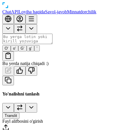
Chat
API
Loyiha haqida
Savol-javob
Minnatdorchilik
O‘
o‘
G‘
g‘
’
Bu yerda natija chiqadi :)
Yo'nalishni tanlash
Translit
Fayl alifbosini o'girish