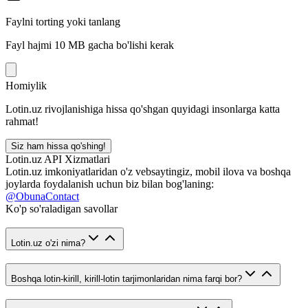
Faylni torting yoki tanlang
Fayl hajmi 10 MB gacha bo'lishi kerak
Homiylik
Lotin.uz rivojlanishiga hissa qo'shgan quyidagi insonlarga katta
rahmat!
Siz ham hissa qo'shing!
Lotin.uz API Xizmatlari
Lotin.uz imkoniyatlaridan o'z vebsaytingiz, mobil ilova va boshqa
joylarda foydalanish uchun biz bilan bog'laning:
@ObunaContact
Ko'p so'raladigan savollar
Lotin.uz o'zi nima?
Boshqa lotin-kirill, kirill-lotin tarjimonlaridan nima farqi bor?