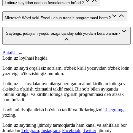
Lotinuz saytidan qachon foydalansam bo'ladi?
Microsoft Word yoki Excel uchun translit programmasi bormi?
Saytingiz judayam yoqdi. Sizga qanday qilib yordam bera olaman?
Batafsil →
Lotin.uz loyihasi haqida
Lotin.uz sayti orqali siz so'zlarni o'zbek kirill yozuvidan o'zbek lotin
yozuviga o'tkazishingiz mumkin.
Lotin.uz — foydalanuvchilarga berilgan matnni kirilldan lotinga va
aksincha o'girish xizmatini taklif etadi. Bir so'z bilan aytganda
lotinni kirillga, va kirillni lotinga o'girish programmasi deb atasak
ham bo'ladi.
Loyihani rivojlantirish bo'yicha taklif va fikrlaringizni
Telegramga
yozing.
Lotin.uz saytining ijtimoiy tarmoqlarda ham kanal va sahifalari bor.
Jumladan
Telegram
,
Instagram
,
Facebook
,
Twitter
ijtimoiy