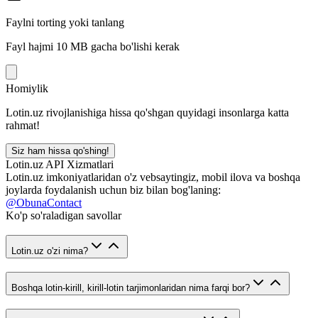
Faylni torting yoki tanlang
Fayl hajmi 10 MB gacha bo'lishi kerak
Homiylik
Lotin.uz rivojlanishiga hissa qo'shgan quyidagi insonlarga katta
rahmat!
Siz ham hissa qo'shing!
Lotin.uz API Xizmatlari
Lotin.uz imkoniyatlaridan o'z vebsaytingiz, mobil ilova va boshqa
joylarda foydalanish uchun biz bilan bog'laning:
@ObunaContact
Ko'p so'raladigan savollar
Lotin.uz o'zi nima?
Boshqa lotin-kirill, kirill-lotin tarjimonlaridan nima farqi bor?