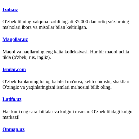
Izoh.uz
O'zbek tilining xalqona izohli lug'ati 35 000 dan ortiq so'zlarning
ma'nolari ibora va misollar bilan keltirilgan.
Maqollar.uz
Maqol va naqllarning eng katta kolleksiyasi. Har bir maqol uchta
tilda (o'zbek, rus, ingliz).
Ismlar.com
O'zbek Ismlarning to'liq, batafsil ma'nosi, kelib chiqishi, shakllari.
O'zingiz va yaqinlaringizni ismlari ma'nosini bilib oling.
Latifa.uz
Har kuni eng sara latifalar va kulguli rasmlar. O'zbek tilidagi kulgu
markazi!
Onmap.uz