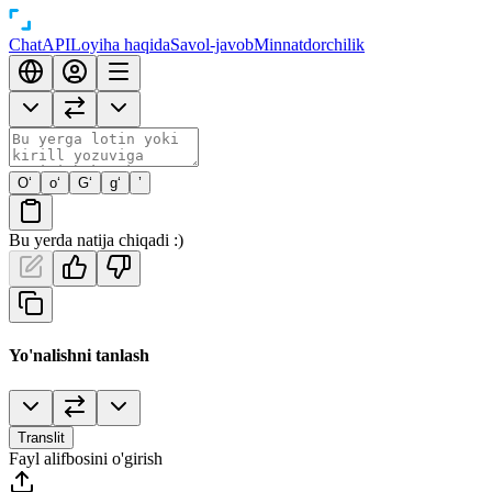
Chat
API
Loyiha haqida
Savol-javob
Minnatdorchilik
O‘
o‘
G‘
g‘
’
Bu yerda natija chiqadi :)
Yo'nalishni tanlash
Translit
Fayl alifbosini o'girish