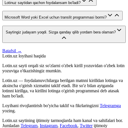
Lotinuz saytidan qachon foydalansam bo'ladi?
Microsoft Word yoki Excel uchun translit programmasi bormi?
Saytingiz judayam yoqdi. Sizga qanday qilib yordam bera olaman?
Batafsil →
Lotin.uz loyihasi haqida
Lotin.uz sayti orqali siz so'zlarni o'zbek kirill yozuvidan o'zbek lotin
yozuviga o'tkazishingiz mumkin.
Lotin.uz — foydalanuvchilarga berilgan matnni kirilldan lotinga va
aksincha o'girish xizmatini taklif etadi. Bir so'z bilan aytganda
lotinni kirillga, va kirillni lotinga o'girish programmasi deb atasak
ham bo'ladi.
Loyihani rivojlantirish bo'yicha taklif va fikrlaringizni
Telegramga
yozing.
Lotin.uz saytining ijtimoiy tarmoqlarda ham kanal va sahifalari bor.
Jumladan
Telegram
,
Instagram
,
Facebook
,
Twitter
ijtimoiy