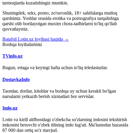
tarmoqlarda kuzatishingiz mumkin.
Shuningdek, seks, porno, zo'ravonlik, 18+ sahifalarga mutloq
qarshimiz. Yoshlar orasida erotika va pornografiya tarqalishiga
qarshi olib borilayotgan muxim chora-tadbirlarni to'liq qo'llab
quvvatlaymiz.
Batafsil Lotin.uz loyihasi haqida →
Boshqa loyihalarimiz
TVinfo.uz
Bugun, ertaga va keyingi hafta uchun to'liq teledasturlar.
DostavkaInfo
Taomlar, dorilar, kitoblar va boshqa uy uchun kerakli bo'lgan
narsalarni yetkazib berish xizmatlari bor servislar.
Imlo.uz
Lotin va kirill alifbosidagi o'zbekcha so'zlarning imlosini tekshirish
imkonini beruvchi o'zbek tilining imlo lug'ati. Ma'lumotlar bazasida
87 000 dan ortiq so'z mavjud.