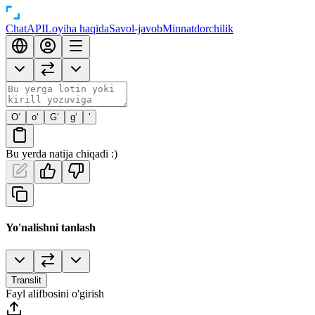
Chat
API
Loyiha haqida
Savol-javob
Minnatdorchilik
O‘
o‘
G‘
g‘
’
Bu yerda natija chiqadi :)
Yo'nalishni tanlash
Translit
Fayl alifbosini o'girish