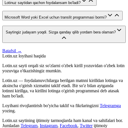
Lotinuz saytidan qachon foydalansam bo'ladi?
Microsoft Word yoki Excel uchun translit programmasi bormi?
Saytingiz judayam yoqdi. Sizga qanday qilib yordam bera olaman?
Batafsil →
Lotin.uz loyihasi haqida
Lotin.uz sayti orqali siz so'zlarni o'zbek kirill yozuvidan o'zbek lotin
yozuviga o'tkazishingiz mumkin.
Lotin.uz — foydalanuvchilarga berilgan matnni kirilldan lotinga va
aksincha o'girish xizmatini taklif etadi. Bir so'z bilan aytganda
lotinni kirillga, va kirillni lotinga o'girish programmasi deb atasak
ham bo'ladi.
Loyihani rivojlantirish bo'yicha taklif va fikrlaringizni
Telegramga
yozing.
Lotin.uz saytining ijtimoiy tarmoqlarda ham kanal va sahifalari bor.
Jumladan
Telegram
,
Instagram
,
Facebook
,
Twitter
ijtimoiy