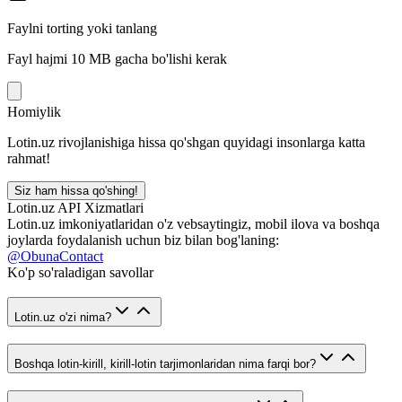
Faylni torting yoki tanlang
Fayl hajmi 10 MB gacha bo'lishi kerak
Homiylik
Lotin.uz rivojlanishiga hissa qo'shgan quyidagi insonlarga katta
rahmat!
Siz ham hissa qo'shing!
Lotin.uz API Xizmatlari
Lotin.uz imkoniyatlaridan o'z vebsaytingiz, mobil ilova va boshqa
joylarda foydalanish uchun biz bilan bog'laning:
@ObunaContact
Ko'p so'raladigan savollar
Lotin.uz o'zi nima?
Boshqa lotin-kirill, kirill-lotin tarjimonlaridan nima farqi bor?