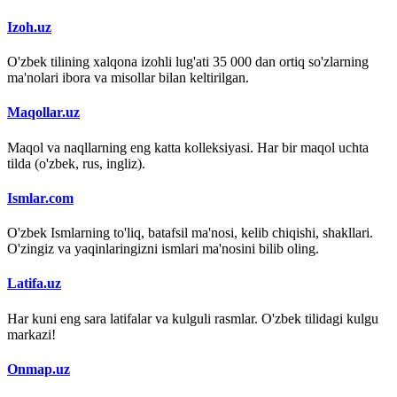
Izoh.uz
O'zbek tilining xalqona izohli lug'ati 35 000 dan ortiq so'zlarning
ma'nolari ibora va misollar bilan keltirilgan.
Maqollar.uz
Maqol va naqllarning eng katta kolleksiyasi. Har bir maqol uchta
tilda (o'zbek, rus, ingliz).
Ismlar.com
O'zbek Ismlarning to'liq, batafsil ma'nosi, kelib chiqishi, shakllari.
O'zingiz va yaqinlaringizni ismlari ma'nosini bilib oling.
Latifa.uz
Har kuni eng sara latifalar va kulguli rasmlar. O'zbek tilidagi kulgu
markazi!
Onmap.uz