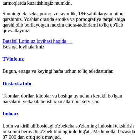
tarmoqlarda kuzatishingiz mumkin.
Shuningdek, seks, porno, zo'ravonlik, 18+ sahifalarga mutloq
qarshimiz. Yoshlar orasida erotika va pornografiya tarqalishiga
qarshi olib borilayotgan muxim chora-tadbirlarni to'liq qo'llab
quvvatlaymiz.
Batafsil Lotin.uz loyihasi haqida →
Boshqa loyihalarimiz
TVinfo.uz
Bugun, ertaga va keyingi hafta uchun to'liq teledasturlar.
DostavkaInfo
Taomlar, dorilar, kitoblar va boshqa uy uchun kerakli bo'lgan
narsalarni yetkazib berish xizmatlari bor servislar.
Imlo.uz
Lotin va kirill alifbosidagi o'zbekcha so'zlarning imlosini tekshirish
imkonini beruvchi o'zbek tilining imlo lug'ati. Ma'lumotlar bazasida
87 000 dan ortiq so'z mavjud.