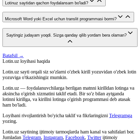
Lotinuz saytidan qachon foydalansam bo'ladi?
Microsoft Word yoki Excel uchun translit programmasi bormi?
Saytingiz judayam yoqdi. Sizga qanday qilib yordam bera olaman?
Batafsil →
Lotin.uz loyihasi haqida
Lotin.uz sayti orqali siz so'zlarni o'zbek kirill yozuvidan o'zbek lotin
yozuviga o'tkazishingiz mumkin.
Lotin.uz — foydalanuvchilarga berilgan matnni kirilldan lotinga va
aksincha o'girish xizmatini taklif etadi. Bir so'z bilan aytganda
lotinni kirillga, va kirillni lotinga o'girish programmasi deb atasak
ham bo'ladi.
Loyihani rivojlantirish bo'yicha taklif va fikrlaringizni
Telegramga
yozing.
Lotin.uz saytining ijtimoiy tarmoqlarda ham kanal va sahifalari bor.
Jumladan
Telegram
,
Instagram
,
Facebook
,
Twitter
ijtimoiy