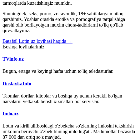
tarmoqlarda kuzatishingiz mumkin.
Shuningdek, seks, porno, zo'ravonlik, 18+ sahifalarga mutloq
qarshimiz. Yoshlar orasida erotika va pornografiya tarqalishiga
qarshi olib borilayotgan muxim chora-tadbirlarni to'liq qo'llab
quvvatlaymiz.
Batafsil Lotin.uz loyihasi haqida →
Boshqa loyihalarimiz
TVinfo.uz
Bugun, ertaga va keyingi hafta uchun to'liq teledasturlar.
DostavkaInfo
Taomlar, dorilar, kitoblar va boshqa uy uchun kerakli bo'lgan
narsalarni yetkazib berish xizmatlari bor servislar.
Imlo.uz
Lotin va kirill alifbosidagi o'zbekcha so'zlarning imlosini tekshirish
imkonini beruvchi o'zbek tilining imlo lug'ati. Ma'lumotlar bazasida
87 000 dan ortiq so'z mavjud.