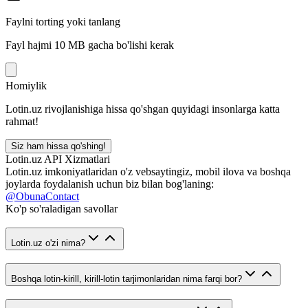
Faylni torting yoki tanlang
Fayl hajmi 10 MB gacha bo'lishi kerak
Homiylik
Lotin.uz rivojlanishiga hissa qo'shgan quyidagi insonlarga katta
rahmat!
Siz ham hissa qo'shing!
Lotin.uz API Xizmatlari
Lotin.uz imkoniyatlaridan o'z vebsaytingiz, mobil ilova va boshqa
joylarda foydalanish uchun biz bilan bog'laning:
@ObunaContact
Ko'p so'raladigan savollar
Lotin.uz o'zi nima?
Boshqa lotin-kirill, kirill-lotin tarjimonlaridan nima farqi bor?