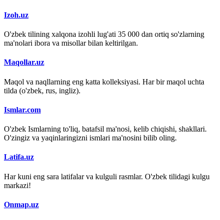
Izoh.uz
O'zbek tilining xalqona izohli lug'ati 35 000 dan ortiq so'zlarning
ma'nolari ibora va misollar bilan keltirilgan.
Maqollar.uz
Maqol va naqllarning eng katta kolleksiyasi. Har bir maqol uchta
tilda (o'zbek, rus, ingliz).
Ismlar.com
O'zbek Ismlarning to'liq, batafsil ma'nosi, kelib chiqishi, shakllari.
O'zingiz va yaqinlaringizni ismlari ma'nosini bilib oling.
Latifa.uz
Har kuni eng sara latifalar va kulguli rasmlar. O'zbek tilidagi kulgu
markazi!
Onmap.uz