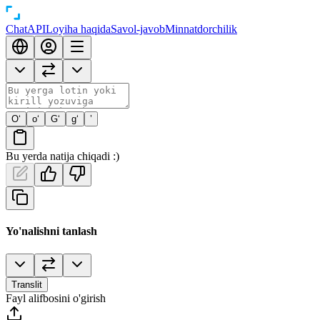
Chat
API
Loyiha haqida
Savol-javob
Minnatdorchilik
O‘
o‘
G‘
g‘
’
Bu yerda natija chiqadi :)
Yo'nalishni tanlash
Translit
Fayl alifbosini o'girish