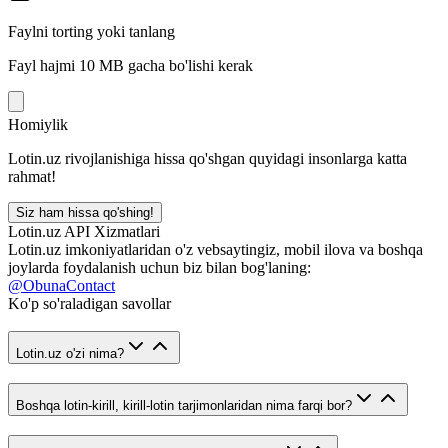
Faylni torting yoki tanlang
Fayl hajmi 10 MB gacha bo'lishi kerak
Homiylik
Lotin.uz rivojlanishiga hissa qo'shgan quyidagi insonlarga katta
rahmat!
Siz ham hissa qo'shing!
Lotin.uz API Xizmatlari
Lotin.uz imkoniyatlaridan o'z vebsaytingiz, mobil ilova va boshqa
joylarda foydalanish uchun biz bilan bog'laning:
@ObunaContact
Ko'p so'raladigan savollar
Lotin.uz o'zi nima?
Boshqa lotin-kirill, kirill-lotin tarjimonlaridan nima farqi bor?