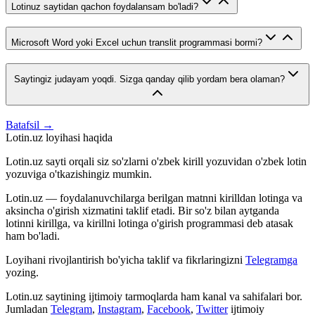
Lotinuz saytidan qachon foydalansam bo'ladi?
Microsoft Word yoki Excel uchun translit programmasi bormi?
Saytingiz judayam yoqdi. Sizga qanday qilib yordam bera olaman?
Batafsil →
Lotin.uz loyihasi haqida
Lotin.uz sayti orqali siz so'zlarni o'zbek kirill yozuvidan o'zbek lotin
yozuviga o'tkazishingiz mumkin.
Lotin.uz — foydalanuvchilarga berilgan matnni kirilldan lotinga va
aksincha o'girish xizmatini taklif etadi. Bir so'z bilan aytganda
lotinni kirillga, va kirillni lotinga o'girish programmasi deb atasak
ham bo'ladi.
Loyihani rivojlantirish bo'yicha taklif va fikrlaringizni
Telegramga
yozing.
Lotin.uz saytining ijtimoiy tarmoqlarda ham kanal va sahifalari bor.
Jumladan
Telegram
,
Instagram
,
Facebook
,
Twitter
ijtimoiy