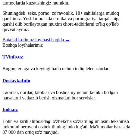
tarmoqlarda kuzatishingiz mumkin.
Shuningdek, seks, porno, zo'ravonlik, 18+ sahifalarga mutloq
qarshimiz. Yoshlar orasida erotika va pornografiya tarqalishiga
qarshi olib borilayotgan muxim chora-tadbirlarni to'liq qo'llab
quvvatlaymiz.
Batafsil Lotin.uz loyihasi haqida →
Boshqa loyihalarimiz
TVinfo.uz
Bugun, ertaga va keyingi hafta uchun to'liq teledasturlar.
DostavkaInfo
Taomlar, dorilar, kitoblar va boshqa uy uchun kerakli bo'lgan
narsalarni yetkazib berish xizmatlari bor servislar.
Imlo.uz
Lotin va kirill alifbosidagi o'zbekcha so'zlarning imlosini tekshirish
imkonini beruvchi o'zbek tilining imlo lug'ati. Ma'lumotlar bazasida
87 000 dan ortiq so'z mavjud.