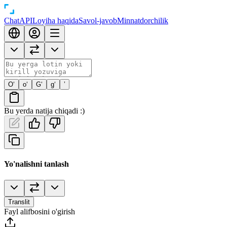
Chat
API
Loyiha haqida
Savol-javob
Minnatdorchilik
O‘
o‘
G‘
g‘
’
Bu yerda natija chiqadi :)
Yo'nalishni tanlash
Translit
Fayl alifbosini o'girish