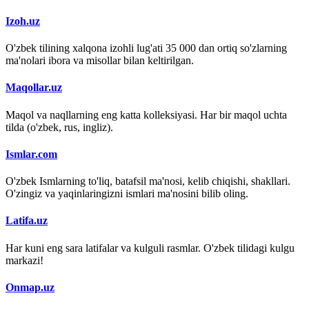
Izoh.uz
O'zbek tilining xalqona izohli lug'ati 35 000 dan ortiq so'zlarning
ma'nolari ibora va misollar bilan keltirilgan.
Maqollar.uz
Maqol va naqllarning eng katta kolleksiyasi. Har bir maqol uchta
tilda (o'zbek, rus, ingliz).
Ismlar.com
O'zbek Ismlarning to'liq, batafsil ma'nosi, kelib chiqishi, shakllari.
O'zingiz va yaqinlaringizni ismlari ma'nosini bilib oling.
Latifa.uz
Har kuni eng sara latifalar va kulguli rasmlar. O'zbek tilidagi kulgu
markazi!
Onmap.uz