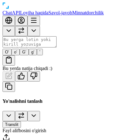
Chat
API
Loyiha haqida
Savol-javob
Minnatdorchilik
O‘
o‘
G‘
g‘
’
Bu yerda natija chiqadi :)
Yo'nalishni tanlash
Translit
Fayl alifbosini o'girish