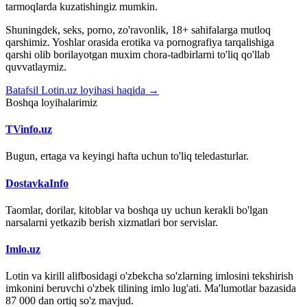
tarmoqlarda kuzatishingiz mumkin.
Shuningdek, seks, porno, zo'ravonlik, 18+ sahifalarga mutloq
qarshimiz. Yoshlar orasida erotika va pornografiya tarqalishiga
qarshi olib borilayotgan muxim chora-tadbirlarni to'liq qo'llab
quvvatlaymiz.
Batafsil Lotin.uz loyihasi haqida →
Boshqa loyihalarimiz
TVinfo.uz
Bugun, ertaga va keyingi hafta uchun to'liq teledasturlar.
DostavkaInfo
Taomlar, dorilar, kitoblar va boshqa uy uchun kerakli bo'lgan
narsalarni yetkazib berish xizmatlari bor servislar.
Imlo.uz
Lotin va kirill alifbosidagi o'zbekcha so'zlarning imlosini tekshirish
imkonini beruvchi o'zbek tilining imlo lug'ati. Ma'lumotlar bazasida
87 000 dan ortiq so'z mavjud.