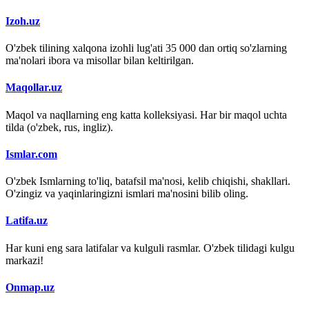
Izoh.uz
O'zbek tilining xalqona izohli lug'ati 35 000 dan ortiq so'zlarning
ma'nolari ibora va misollar bilan keltirilgan.
Maqollar.uz
Maqol va naqllarning eng katta kolleksiyasi. Har bir maqol uchta
tilda (o'zbek, rus, ingliz).
Ismlar.com
O'zbek Ismlarning to'liq, batafsil ma'nosi, kelib chiqishi, shakllari.
O'zingiz va yaqinlaringizni ismlari ma'nosini bilib oling.
Latifa.uz
Har kuni eng sara latifalar va kulguli rasmlar. O'zbek tilidagi kulgu
markazi!
Onmap.uz