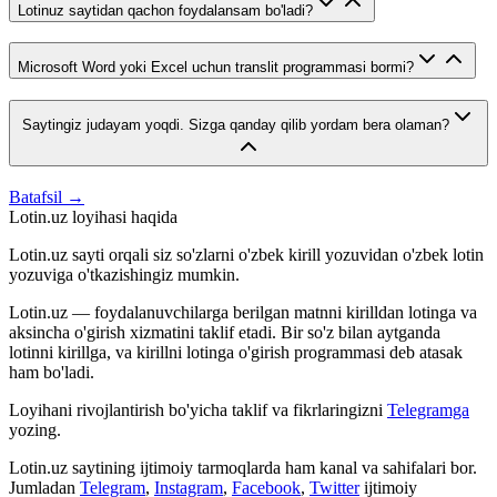
Lotinuz saytidan qachon foydalansam bo'ladi?
Microsoft Word yoki Excel uchun translit programmasi bormi?
Saytingiz judayam yoqdi. Sizga qanday qilib yordam bera olaman?
Batafsil →
Lotin.uz loyihasi haqida
Lotin.uz sayti orqali siz so'zlarni o'zbek kirill yozuvidan o'zbek lotin
yozuviga o'tkazishingiz mumkin.
Lotin.uz — foydalanuvchilarga berilgan matnni kirilldan lotinga va
aksincha o'girish xizmatini taklif etadi. Bir so'z bilan aytganda
lotinni kirillga, va kirillni lotinga o'girish programmasi deb atasak
ham bo'ladi.
Loyihani rivojlantirish bo'yicha taklif va fikrlaringizni
Telegramga
yozing.
Lotin.uz saytining ijtimoiy tarmoqlarda ham kanal va sahifalari bor.
Jumladan
Telegram
,
Instagram
,
Facebook
,
Twitter
ijtimoiy