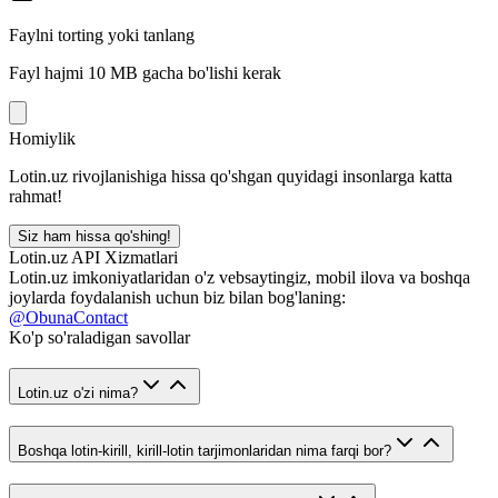
Faylni torting yoki tanlang
Fayl hajmi 10 MB gacha bo'lishi kerak
Homiylik
Lotin.uz rivojlanishiga hissa qo'shgan quyidagi insonlarga katta
rahmat!
Siz ham hissa qo'shing!
Lotin.uz API Xizmatlari
Lotin.uz imkoniyatlaridan o'z vebsaytingiz, mobil ilova va boshqa
joylarda foydalanish uchun biz bilan bog'laning:
@ObunaContact
Ko'p so'raladigan savollar
Lotin.uz o'zi nima?
Boshqa lotin-kirill, kirill-lotin tarjimonlaridan nima farqi bor?