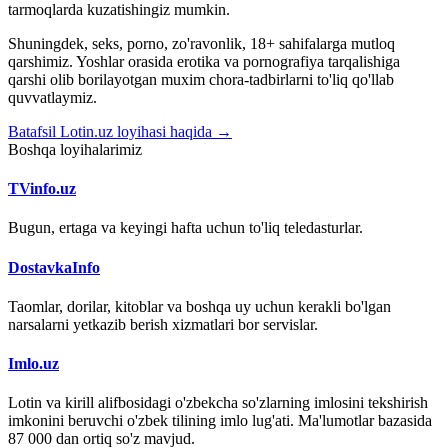
tarmoqlarda kuzatishingiz mumkin.
Shuningdek, seks, porno, zo'ravonlik, 18+ sahifalarga mutloq
qarshimiz. Yoshlar orasida erotika va pornografiya tarqalishiga
qarshi olib borilayotgan muxim chora-tadbirlarni to'liq qo'llab
quvvatlaymiz.
Batafsil Lotin.uz loyihasi haqida →
Boshqa loyihalarimiz
TVinfo.uz
Bugun, ertaga va keyingi hafta uchun to'liq teledasturlar.
DostavkaInfo
Taomlar, dorilar, kitoblar va boshqa uy uchun kerakli bo'lgan
narsalarni yetkazib berish xizmatlari bor servislar.
Imlo.uz
Lotin va kirill alifbosidagi o'zbekcha so'zlarning imlosini tekshirish
imkonini beruvchi o'zbek tilining imlo lug'ati. Ma'lumotlar bazasida
87 000 dan ortiq so'z mavjud.