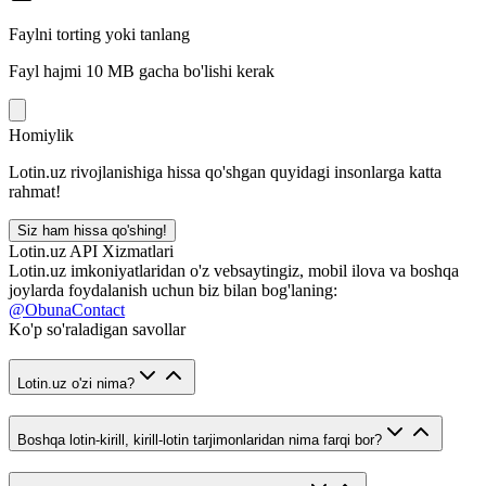
Faylni torting yoki tanlang
Fayl hajmi 10 MB gacha bo'lishi kerak
Homiylik
Lotin.uz rivojlanishiga hissa qo'shgan quyidagi insonlarga katta
rahmat!
Siz ham hissa qo'shing!
Lotin.uz API Xizmatlari
Lotin.uz imkoniyatlaridan o'z vebsaytingiz, mobil ilova va boshqa
joylarda foydalanish uchun biz bilan bog'laning:
@ObunaContact
Ko'p so'raladigan savollar
Lotin.uz o'zi nima?
Boshqa lotin-kirill, kirill-lotin tarjimonlaridan nima farqi bor?