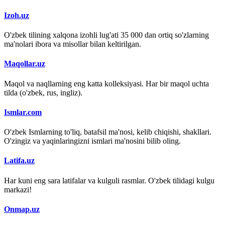
Izoh.uz
O'zbek tilining xalqona izohli lug'ati 35 000 dan ortiq so'zlarning
ma'nolari ibora va misollar bilan keltirilgan.
Maqollar.uz
Maqol va naqllarning eng katta kolleksiyasi. Har bir maqol uchta
tilda (o'zbek, rus, ingliz).
Ismlar.com
O'zbek Ismlarning to'liq, batafsil ma'nosi, kelib chiqishi, shakllari.
O'zingiz va yaqinlaringizni ismlari ma'nosini bilib oling.
Latifa.uz
Har kuni eng sara latifalar va kulguli rasmlar. O'zbek tilidagi kulgu
markazi!
Onmap.uz