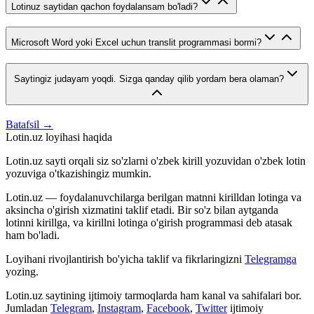
Lotinuz saytidan qachon foydalansam bo'ladi?
Microsoft Word yoki Excel uchun translit programmasi bormi?
Saytingiz judayam yoqdi. Sizga qanday qilib yordam bera olaman?
Batafsil →
Lotin.uz loyihasi haqida
Lotin.uz sayti orqali siz so'zlarni o'zbek kirill yozuvidan o'zbek lotin
yozuviga o'tkazishingiz mumkin.
Lotin.uz — foydalanuvchilarga berilgan matnni kirilldan lotinga va
aksincha o'girish xizmatini taklif etadi. Bir so'z bilan aytganda
lotinni kirillga, va kirillni lotinga o'girish programmasi deb atasak
ham bo'ladi.
Loyihani rivojlantirish bo'yicha taklif va fikrlaringizni
Telegramga
yozing.
Lotin.uz saytining ijtimoiy tarmoqlarda ham kanal va sahifalari bor.
Jumladan
Telegram
,
Instagram
,
Facebook
,
Twitter
ijtimoiy