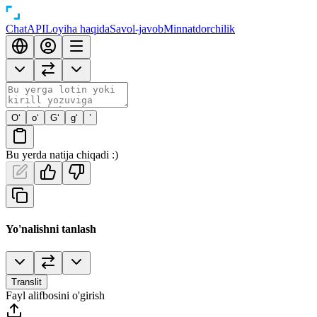
Chat
API
Loyiha haqida
Savol-javob
Minnatdorchilik
O‘
o‘
G‘
g‘
’
Bu yerda natija chiqadi :)
Yo'nalishni tanlash
Translit
Fayl alifbosini o'girish