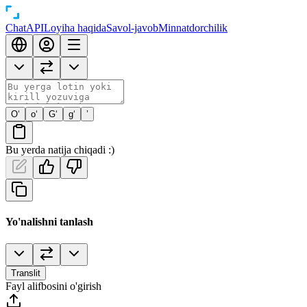
Chat
API
Loyiha haqida
Savol-javob
Minnatdorchilik
O‘
o‘
G‘
g‘
’
Bu yerda natija chiqadi :)
Yo'nalishni tanlash
Translit
Fayl alifbosini o'girish