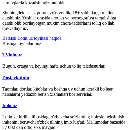
tarmoqlarda kuzatishingiz mumkin.
Shuningdek, seks, porno, zo'ravonlik, 18+ sahifalarga mutloq
qarshimiz. Yoshlar orasida erotika va pornografiya tarqalishiga
qarshi olib borilayotgan muxim chora-tadbirlarni to'liq qo'llab
quvvatlaymiz.
Batafsil Lotin.uz loyihasi haqida →
Boshqa loyihalarimiz
TVinfo.uz
Bugun, ertaga va keyingi hafta uchun to'liq teledasturlar.
DostavkaInfo
Taomlar, dorilar, kitoblar va boshqa uy uchun kerakli bo'lgan
narsalarni yetkazib berish xizmatlari bor servislar.
Imlo.uz
Lotin va kirill alifbosidagi o'zbekcha so'zlarning imlosini tekshirish
imkonini beruvchi o'zbek tilining imlo lug'ati. Ma'lumotlar bazasida
87 000 dan ortiq so'z mavjud.