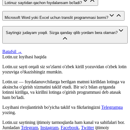
Lotinuz saytidan qachon foydalansam bo'ladi?
Microsoft Word yoki Excel uchun translit programmasi bormi?
Saytingiz judayam yoqdi. Sizga qanday qilib yordam bera olaman?
Batafsil →
Lotin.uz loyihasi haqida
Lotin.uz sayti orqali siz so'zlarni o'zbek kirill yozuvidan o'zbek lotin
yozuviga o'tkazishingiz mumkin.
Lotin.uz — foydalanuvchilarga berilgan matnni kirilldan lotinga va
aksincha o'girish xizmatini taklif etadi. Bir so'z bilan aytganda
lotinni kirillga, va kirillni lotinga o'girish programmasi deb atasak
ham bo'ladi.
Loyihani rivojlantirish bo'yicha taklif va fikrlaringizni
Telegramga
yozing.
Lotin.uz saytining ijtimoiy tarmoqlarda ham kanal va sahifalari bor.
Jumladan
Telegram
,
Instagram
,
Facebook
,
Twitter
ijtimoiy