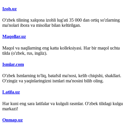
Izoh.uz
O'zbek tilining xalqona izohli lug'ati 35 000 dan ortiq so'zlarning
ma'nolari ibora va misollar bilan keltirilgan.
Maqollar.uz
Maqol va naqllarning eng katta kolleksiyasi. Har bir maqol uchta
tilda (o'zbek, rus, ingliz).
Ismlar.com
O'zbek Ismlarning to'liq, batafsil ma'nosi, kelib chiqishi, shakllari.
O'zingiz va yaqinlaringizni ismlari ma'nosini bilib oling.
Latifa.uz
Har kuni eng sara latifalar va kulguli rasmlar. O'zbek tilidagi kulgu
markazi!
Onmap.uz