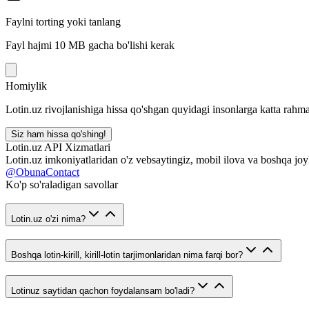
Faylni torting yoki tanlang
Fayl hajmi 10 MB gacha bo'lishi kerak
Homiylik
Lotin.uz rivojlanishiga hissa qo'shgan quyidagi insonlarga katta rahma
Siz ham hissa qo'shing!
Lotin.uz API Xizmatlari
Lotin.uz imkoniyatlaridan o'z vebsaytingiz, mobil ilova va boshqa joy
@ObunaContact
Ko'p so'raladigan savollar
Lotin.uz o'zi nima?
Boshqa lotin-kirill, kirill-lotin tarjimonlaridan nima farqi bor?
Lotinuz saytidan qachon foydalansam bo'ladi?