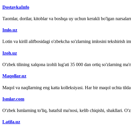
DostavkaInfo
Taomlar, dorilar, kitoblar va boshqa uy uchun kerakli bo'lgan narsalarn
Imlo.uz
Lotin va kirill alifbosidagi o'zbekcha so'zlarning imlosini tekshirish 
Izoh.uz
O'zbek tilining xalqona izohli lug'ati 35 000 dan ortiq so'zlarning ma'no
Maqollar.uz
Maqol va naqllarning eng katta kolleksiyasi. Har bir maqol uchta tilda (
Ismlar.com
O'zbek Ismlarning to'liq, batafsil ma'nosi, kelib chiqishi, shakllari. O'
Latifa.uz