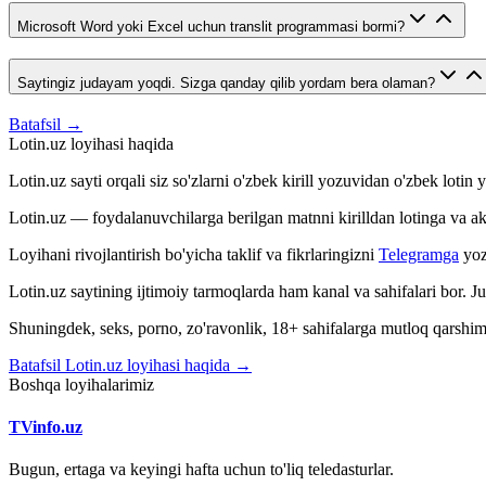
Microsoft Word yoki Excel uchun translit programmasi bormi?
Saytingiz judayam yoqdi. Sizga qanday qilib yordam bera olaman?
Batafsil →
Lotin.uz loyihasi haqida
Lotin.uz sayti orqali siz so'zlarni o'zbek kirill yozuvidan o'zbek loti
Lotin.uz — foydalanuvchilarga berilgan matnni kirilldan lotinga va aksin
Loyihani rivojlantirish bo'yicha taklif va fikrlaringizni
Telegramga
yoz
Lotin.uz saytining ijtimoiy tarmoqlarda ham kanal va sahifalari bor. 
Shuningdek, seks, porno, zo'ravonlik, 18+ sahifalarga mutloq qarshimiz
Batafsil Lotin.uz loyihasi haqida →
Boshqa loyihalarimiz
TVinfo.uz
Bugun, ertaga va keyingi hafta uchun to'liq teledasturlar.