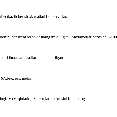
i yetkazib berish xizmatlari bor servislar.
imkonini beruvchi o'zbek tilining imlo lug'ati. Ma'lumotlar bazasida 87 0
lari ibora va misollar bilan keltirilgan.
o'zbek, rus, ingliz).
zingiz va yaqinlaringizni ismlari ma'nosini bilib oling.