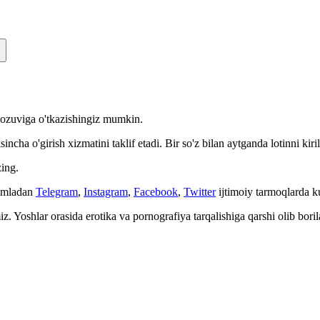
n yozuviga o'tkazishingiz mumkin.
cha o'girish xizmatini taklif etadi. Bir so'z bilan aytganda lotinni kiri
ing.
Jumladan
Telegram
,
Instagram
,
Facebook
,
Twitter
ijtimoiy tarmoqlarda 
. Yoshlar orasida erotika va pornografiya tarqalishiga qarshi olib bori