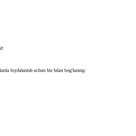
t!
larda foydalanish uchun biz bilan bog'laning: