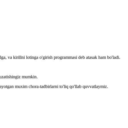
llga, va kirillni lotinga o'girish programmasi deb atasak ham bo'ladi.
kuzatishingiz mumkin.
layotgan muxim chora-tadbirlarni to'liq qo'llab quvvatlaymiz.