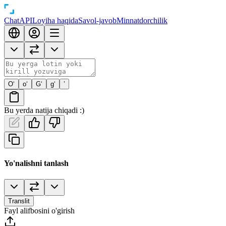
Chat
API
Loyiha haqida
Savol-javob
Minnatdorchilik
O‘
o‘
G‘
g‘
’
Bu yerda natija chiqadi :)
Yo'nalishni tanlash
Translit
Fayl alifbosini o'girish