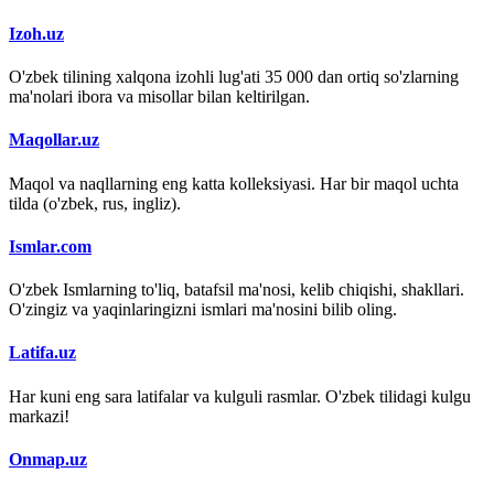
Izoh.uz
O'zbek tilining xalqona izohli lug'ati 35 000 dan ortiq so'zlarning
ma'nolari ibora va misollar bilan keltirilgan.
Maqollar.uz
Maqol va naqllarning eng katta kolleksiyasi. Har bir maqol uchta
tilda (o'zbek, rus, ingliz).
Ismlar.com
O'zbek Ismlarning to'liq, batafsil ma'nosi, kelib chiqishi, shakllari.
O'zingiz va yaqinlaringizni ismlari ma'nosini bilib oling.
Latifa.uz
Har kuni eng sara latifalar va kulguli rasmlar. O'zbek tilidagi kulgu
markazi!
Onmap.uz