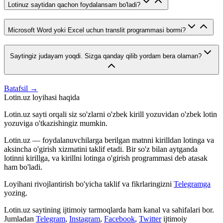
Lotinuz saytidan qachon foydalansam bo'ladi?
Microsoft Word yoki Excel uchun translit programmasi bormi?
Saytingiz judayam yoqdi. Sizga qanday qilib yordam bera olaman?
Batafsil →
Lotin.uz loyihasi haqida
Lotin.uz sayti orqali siz so'zlarni o'zbek kirill yozuvidan o'zbek lotin
yozuviga o'tkazishingiz mumkin.
Lotin.uz — foydalanuvchilarga berilgan matnni kirilldan lotinga va
aksincha o'girish xizmatini taklif etadi. Bir so'z bilan aytganda
lotinni kirillga, va kirillni lotinga o'girish programmasi deb atasak
ham bo'ladi.
Loyihani rivojlantirish bo'yicha taklif va fikrlaringizni
Telegramga
yozing.
Lotin.uz saytining ijtimoiy tarmoqlarda ham kanal va sahifalari bor.
Jumladan
Telegram
,
Instagram
,
Facebook
,
Twitter
ijtimoiy