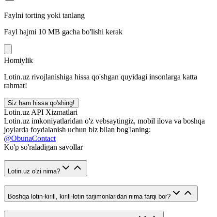
Faylni torting yoki tanlang
Fayl hajmi 10 MB gacha bo'lishi kerak
Homiylik
Lotin.uz rivojlanishiga hissa qo'shgan quyidagi insonlarga katta
rahmat!
Siz ham hissa qo'shing!
Lotin.uz API Xizmatlari
Lotin.uz imkoniyatlaridan o'z vebsaytingiz, mobil ilova va boshqa
joylarda foydalanish uchun biz bilan bog'laning:
@ObunaContact
Ko'p so'raladigan savollar
Lotin.uz o'zi nima?
Boshqa lotin-kirill, kirill-lotin tarjimonlaridan nima farqi bor?