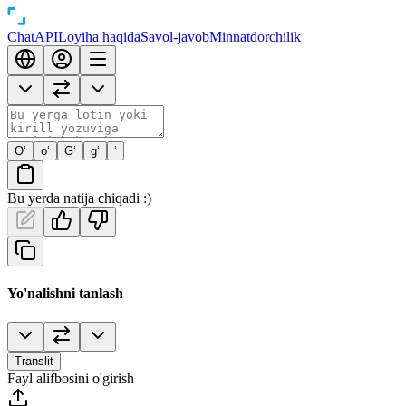
Chat
API
Loyiha haqida
Savol-javob
Minnatdorchilik
O‘
o‘
G‘
g‘
’
Bu yerda natija chiqadi :)
Yo'nalishni tanlash
Translit
Fayl alifbosini o'girish