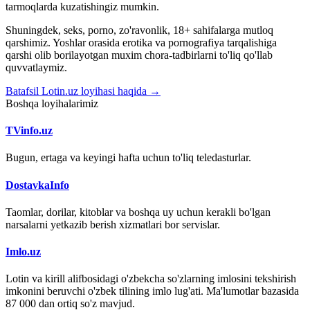
tarmoqlarda kuzatishingiz mumkin.
Shuningdek, seks, porno, zo'ravonlik, 18+ sahifalarga mutloq
qarshimiz. Yoshlar orasida erotika va pornografiya tarqalishiga
qarshi olib borilayotgan muxim chora-tadbirlarni to'liq qo'llab
quvvatlaymiz.
Batafsil Lotin.uz loyihasi haqida →
Boshqa loyihalarimiz
TVinfo.uz
Bugun, ertaga va keyingi hafta uchun to'liq teledasturlar.
DostavkaInfo
Taomlar, dorilar, kitoblar va boshqa uy uchun kerakli bo'lgan
narsalarni yetkazib berish xizmatlari bor servislar.
Imlo.uz
Lotin va kirill alifbosidagi o'zbekcha so'zlarning imlosini tekshirish
imkonini beruvchi o'zbek tilining imlo lug'ati. Ma'lumotlar bazasida
87 000 dan ortiq so'z mavjud.