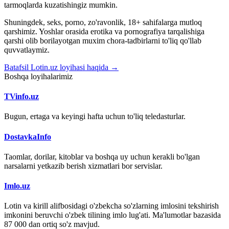
tarmoqlarda kuzatishingiz mumkin.
Shuningdek, seks, porno, zo'ravonlik, 18+ sahifalarga mutloq
qarshimiz. Yoshlar orasida erotika va pornografiya tarqalishiga
qarshi olib borilayotgan muxim chora-tadbirlarni to'liq qo'llab
quvvatlaymiz.
Batafsil Lotin.uz loyihasi haqida →
Boshqa loyihalarimiz
TVinfo.uz
Bugun, ertaga va keyingi hafta uchun to'liq teledasturlar.
DostavkaInfo
Taomlar, dorilar, kitoblar va boshqa uy uchun kerakli bo'lgan
narsalarni yetkazib berish xizmatlari bor servislar.
Imlo.uz
Lotin va kirill alifbosidagi o'zbekcha so'zlarning imlosini tekshirish
imkonini beruvchi o'zbek tilining imlo lug'ati. Ma'lumotlar bazasida
87 000 dan ortiq so'z mavjud.