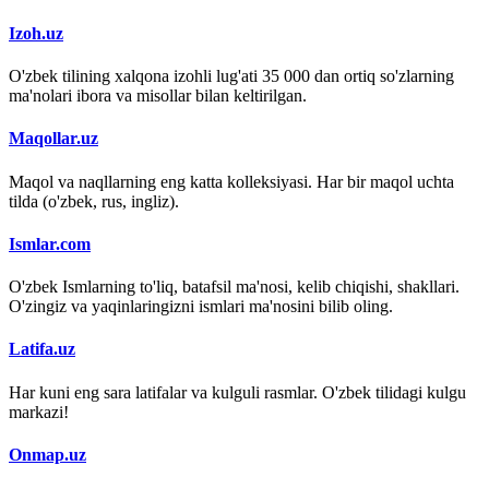
Izoh.uz
O'zbek tilining xalqona izohli lug'ati 35 000 dan ortiq so'zlarning
ma'nolari ibora va misollar bilan keltirilgan.
Maqollar.uz
Maqol va naqllarning eng katta kolleksiyasi. Har bir maqol uchta
tilda (o'zbek, rus, ingliz).
Ismlar.com
O'zbek Ismlarning to'liq, batafsil ma'nosi, kelib chiqishi, shakllari.
O'zingiz va yaqinlaringizni ismlari ma'nosini bilib oling.
Latifa.uz
Har kuni eng sara latifalar va kulguli rasmlar. O'zbek tilidagi kulgu
markazi!
Onmap.uz