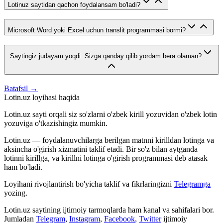
Lotinuz saytidan qachon foydalansam bo'ladi?
Microsoft Word yoki Excel uchun translit programmasi bormi?
Saytingiz judayam yoqdi. Sizga qanday qilib yordam bera olaman?
Batafsil →
Lotin.uz loyihasi haqida
Lotin.uz sayti orqali siz so'zlarni o'zbek kirill yozuvidan o'zbek lotin
yozuviga o'tkazishingiz mumkin.
Lotin.uz — foydalanuvchilarga berilgan matnni kirilldan lotinga va
aksincha o'girish xizmatini taklif etadi. Bir so'z bilan aytganda
lotinni kirillga, va kirillni lotinga o'girish programmasi deb atasak
ham bo'ladi.
Loyihani rivojlantirish bo'yicha taklif va fikrlaringizni
Telegramga
yozing.
Lotin.uz saytining ijtimoiy tarmoqlarda ham kanal va sahifalari bor.
Jumladan
Telegram
,
Instagram
,
Facebook
,
Twitter
ijtimoiy