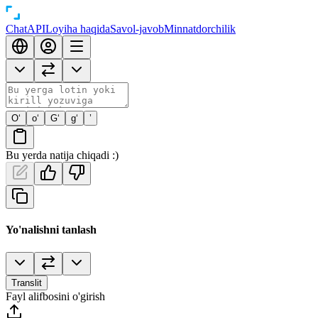
Chat
API
Loyiha haqida
Savol-javob
Minnatdorchilik
O‘
o‘
G‘
g‘
’
Bu yerda natija chiqadi :)
Yo'nalishni tanlash
Translit
Fayl alifbosini o'girish