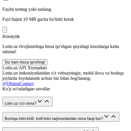
Faylni torting yoki tanlang
Fayl hajmi 10 MB gacha bo'lishi kerak
Homiylik
Lotin.uz rivojlanishiga hissa qo'shgan quyidagi insonlarga katta
rahmat!
Siz ham hissa qo'shing!
Lotin.uz API Xizmatlari
Lotin.uz imkoniyatlaridan o'z vebsaytingiz, mobil ilova va boshqa
joylarda foydalanish uchun biz bilan bog'laning:
@ObunaContact
Ko'p so'raladigan savollar
Lotin.uz o'zi nima?
Boshqa lotin-kirill, kirill-lotin tarjimonlaridan nima farqi bor?