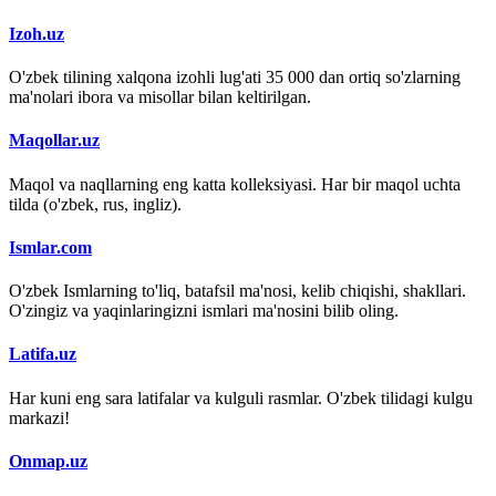
Izoh.uz
O'zbek tilining xalqona izohli lug'ati 35 000 dan ortiq so'zlarning
ma'nolari ibora va misollar bilan keltirilgan.
Maqollar.uz
Maqol va naqllarning eng katta kolleksiyasi. Har bir maqol uchta
tilda (o'zbek, rus, ingliz).
Ismlar.com
O'zbek Ismlarning to'liq, batafsil ma'nosi, kelib chiqishi, shakllari.
O'zingiz va yaqinlaringizni ismlari ma'nosini bilib oling.
Latifa.uz
Har kuni eng sara latifalar va kulguli rasmlar. O'zbek tilidagi kulgu
markazi!
Onmap.uz