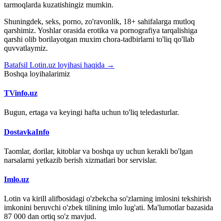
tarmoqlarda kuzatishingiz mumkin.
Shuningdek, seks, porno, zo'ravonlik, 18+ sahifalarga mutloq
qarshimiz. Yoshlar orasida erotika va pornografiya tarqalishiga
qarshi olib borilayotgan muxim chora-tadbirlarni to'liq qo'llab
quvvatlaymiz.
Batafsil Lotin.uz loyihasi haqida →
Boshqa loyihalarimiz
TVinfo.uz
Bugun, ertaga va keyingi hafta uchun to'liq teledasturlar.
DostavkaInfo
Taomlar, dorilar, kitoblar va boshqa uy uchun kerakli bo'lgan
narsalarni yetkazib berish xizmatlari bor servislar.
Imlo.uz
Lotin va kirill alifbosidagi o'zbekcha so'zlarning imlosini tekshirish
imkonini beruvchi o'zbek tilining imlo lug'ati. Ma'lumotlar bazasida
87 000 dan ortiq so'z mavjud.