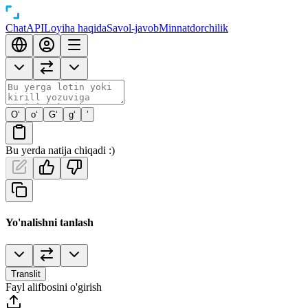
Chat
API
Loyiha haqida
Savol-javob
Minnatdorchilik
O‘
o‘
G‘
g‘
’
Bu yerda natija chiqadi :)
Yo'nalishni tanlash
Translit
Fayl alifbosini o'girish