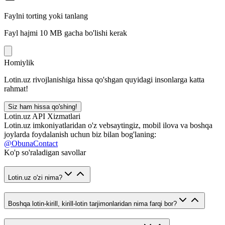
Faylni torting yoki tanlang
Fayl hajmi 10 MB gacha bo'lishi kerak
Homiylik
Lotin.uz rivojlanishiga hissa qo'shgan quyidagi insonlarga katta
rahmat!
Siz ham hissa qo'shing!
Lotin.uz API Xizmatlari
Lotin.uz imkoniyatlaridan o'z vebsaytingiz, mobil ilova va boshqa
joylarda foydalanish uchun biz bilan bog'laning:
@ObunaContact
Ko'p so'raladigan savollar
Lotin.uz o'zi nima?
Boshqa lotin-kirill, kirill-lotin tarjimonlaridan nima farqi bor?