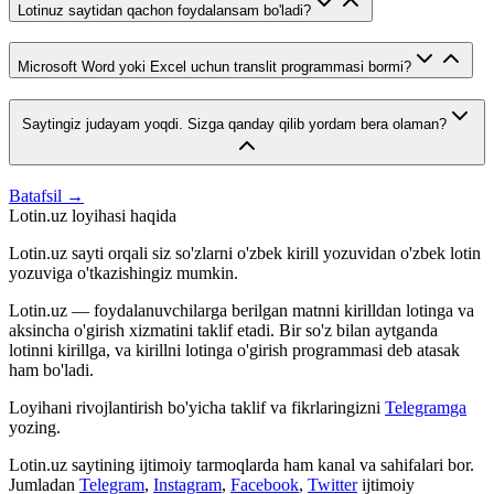
Lotinuz saytidan qachon foydalansam bo'ladi?
Microsoft Word yoki Excel uchun translit programmasi bormi?
Saytingiz judayam yoqdi. Sizga qanday qilib yordam bera olaman?
Batafsil →
Lotin.uz loyihasi haqida
Lotin.uz sayti orqali siz so'zlarni o'zbek kirill yozuvidan o'zbek lotin
yozuviga o'tkazishingiz mumkin.
Lotin.uz — foydalanuvchilarga berilgan matnni kirilldan lotinga va
aksincha o'girish xizmatini taklif etadi. Bir so'z bilan aytganda
lotinni kirillga, va kirillni lotinga o'girish programmasi deb atasak
ham bo'ladi.
Loyihani rivojlantirish bo'yicha taklif va fikrlaringizni
Telegramga
yozing.
Lotin.uz saytining ijtimoiy tarmoqlarda ham kanal va sahifalari bor.
Jumladan
Telegram
,
Instagram
,
Facebook
,
Twitter
ijtimoiy